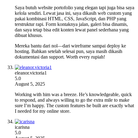
Saya butuh website portofolio yang elegan tapi juga bisa saya
kelola sendiri. Lewat jasa ini, saya dikasih web custom yang
pakai kombinasi HTML, CSS, JavaScript, dan PHP yang
terstruktur rapi. Form kontaknya jalan, galeri bisa dinamis,
dan saya tetap bisa edit konten lewat panel sederhana yang
dibuat khusus.
Mereka bantu dari nol—dari wireframe sampai deploy ke
hosting. Bahkan setelah selesai pun, saya masih dikasih
dokumentasi dan support. Worth every rupiah!
eleanor.victoria1
5.0
August 5, 2025
Working with him was a breeze. He’s knowledgeable, quick
to respond, and always willing to go the extra mile to make
sure I’m happy. The custom features he built are exactly what
I needed for my online store.
icarisna
5.0