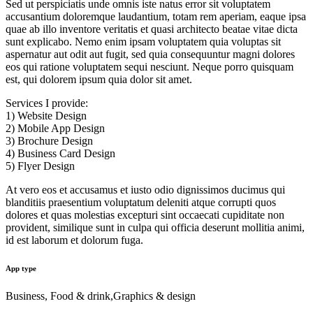
Sed ut perspiciatis unde omnis iste natus error sit voluptatem
accusantium doloremque laudantium, totam rem aperiam, eaque ipsa
quae ab illo inventore veritatis et quasi architecto beatae vitae dicta
sunt explicabo. Nemo enim ipsam voluptatem quia voluptas sit
aspernatur aut odit aut fugit, sed quia consequuntur magni dolores
eos qui ratione voluptatem sequi nesciunt. Neque porro quisquam
est, qui dolorem ipsum quia dolor sit amet.
Services I provide:
1) Website Design
2) Mobile App Design
3) Brochure Design
4) Business Card Design
5) Flyer Design
At vero eos et accusamus et iusto odio dignissimos ducimus qui
blanditiis praesentium voluptatum deleniti atque corrupti quos
dolores et quas molestias excepturi sint occaecati cupiditate non
provident, similique sunt in culpa qui officia deserunt mollitia animi,
id est laborum et dolorum fuga.
App type
Business, Food & drink,Graphics & design