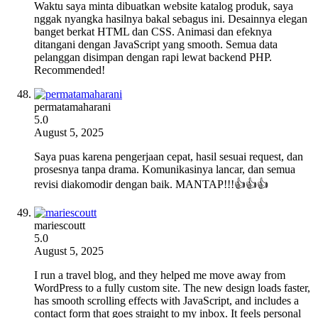
Waktu saya minta dibuatkan website katalog produk, saya
nggak nyangka hasilnya bakal sebagus ini. Desainnya elegan
banget berkat HTML dan CSS. Animasi dan efeknya
ditangani dengan JavaScript yang smooth. Semua data
pelanggan disimpan dengan rapi lewat backend PHP.
Recommended!
permatamaharani
5.0
August 5, 2025
Saya puas karena pengerjaan cepat, hasil sesuai request, dan
prosesnya tanpa drama. Komunikasinya lancar, dan semua
revisi diakomodir dengan baik. MANTAP!!!👍👍👍
mariescoutt
5.0
August 5, 2025
I run a travel blog, and they helped me move away from
WordPress to a fully custom site. The new design loads faster,
has smooth scrolling effects with JavaScript, and includes a
contact form that goes straight to my inbox. It feels personal