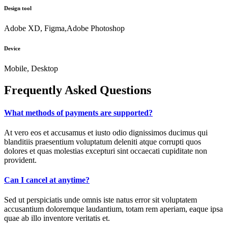
Design tool
Adobe XD, Figma,Adobe Photoshop
Device
Mobile, Desktop
Frequently Asked Questions
What methods of payments are supported?
At vero eos et accusamus et iusto odio dignissimos ducimus qui
blanditiis praesentium voluptatum deleniti atque corrupti quos
dolores et quas molestias excepturi sint occaecati cupiditate non
provident.
Can I cancel at anytime?
Sed ut perspiciatis unde omnis iste natus error sit voluptatem
accusantium doloremque laudantium, totam rem aperiam, eaque ipsa
quae ab illo inventore veritatis et.