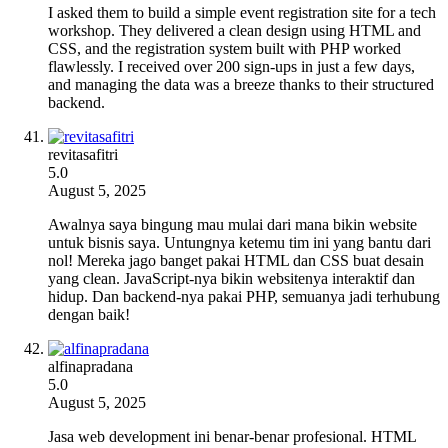
I asked them to build a simple event registration site for a tech
workshop. They delivered a clean design using HTML and
CSS, and the registration system built with PHP worked
flawlessly. I received over 200 sign-ups in just a few days,
and managing the data was a breeze thanks to their structured
backend.
revitasafitri
5.0
August 5, 2025
Awalnya saya bingung mau mulai dari mana bikin website
untuk bisnis saya. Untungnya ketemu tim ini yang bantu dari
nol! Mereka jago banget pakai HTML dan CSS buat desain
yang clean. JavaScript-nya bikin websitenya interaktif dan
hidup. Dan backend-nya pakai PHP, semuanya jadi terhubung
dengan baik!
alfinapradana
5.0
August 5, 2025
Jasa web development ini benar-benar profesional. HTML