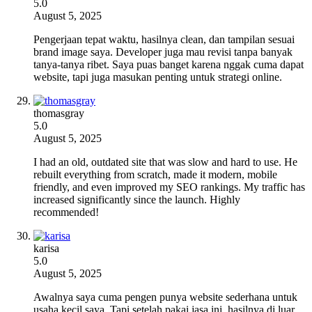
5.0
August 5, 2025
Pengerjaan tepat waktu, hasilnya clean, dan tampilan sesuai
brand image saya. Developer juga mau revisi tanpa banyak
tanya-tanya ribet. Saya puas banget karena nggak cuma dapat
website, tapi juga masukan penting untuk strategi online.
thomasgray
5.0
August 5, 2025
I had an old, outdated site that was slow and hard to use. He
rebuilt everything from scratch, made it modern, mobile
friendly, and even improved my SEO rankings. My traffic has
increased significantly since the launch. Highly
recommended!
karisa
5.0
August 5, 2025
Awalnya saya cuma pengen punya website sederhana untuk
usaha kecil saya. Tapi setelah pakai jasa ini, hasilnya di luar