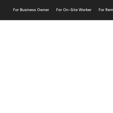
For Business Owner
For On-Site Worker
For Re