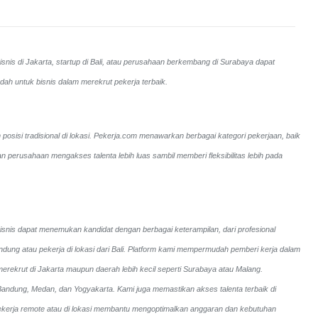
snis di Jakarta, startup di Bali, atau perusahaan berkembang di Surabaya dapat
ah untuk bisnis dalam merekrut pekerja terbaik.
posisi tradisional di lokasi. Pekerja.com menawarkan berbagai kategori pekerjaan, baik
perusahaan mengakses talenta lebih luas sambil memberi fleksibilitas lebih pada
bisnis dapat menemukan kandidat dengan berbagai keterampilan, dari profesional
andung atau pekerja di lokasi dari Bali. Platform kami mempermudah pemberi kerja dalam
merekrut di Jakarta maupun daerah lebih kecil seperti Surabaya atau Malang.
i Bandung, Medan, dan Yogyakarta.
Kami juga memastikan akses talenta terbaik di
an pekerja remote atau di lokasi membantu mengoptimalkan anggaran dan kebutuhan