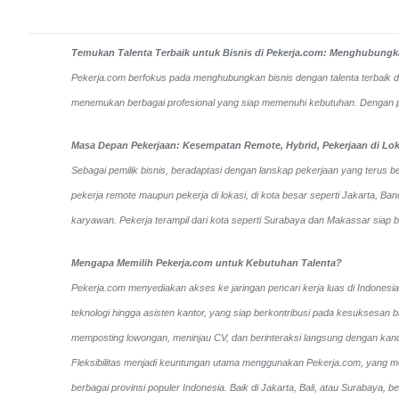
Temukan Talenta Terbaik untuk Bisnis di Pekerja.com: Menghubungkan
Pekerja.com berfokus pada menghubungkan bisnis dengan talenta terbaik di I
menemukan berbagai profesional yang siap memenuhi kebutuhan. Dengan perm
Masa Depan Pekerjaan: Kesempatan Remote, Hybrid, Pekerjaan di Lok
Sebagai pemilik bisnis, beradaptasi dengan lanskap pekerjaan yang terus be
pekerja remote maupun pekerja di lokasi, di kota besar seperti Jakarta, 
karyawan. Pekerja terampil dari kota seperti Surabaya dan Makassar siap 
Mengapa Memilih Pekerja.com untuk Kebutuhan Talenta?
Pekerja.com menyediakan akses ke jaringan pencari kerja luas di Indonesia
teknologi hingga asisten kantor, yang siap berkontribusi pada kesuksesan b
memposting lowongan, meninjau CV, dan berinteraksi langsung dengan kan
Fleksibilitas menjadi keuntungan utama menggunakan Pekerja.com, yang mem
berbagai provinsi populer Indonesia. Baik di Jakarta, Bali, atau Surabaya,