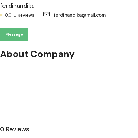
ferdinandika
0.0
ferdinandika@mail.com
0
Reviews
Message
About Company
0 Reviews