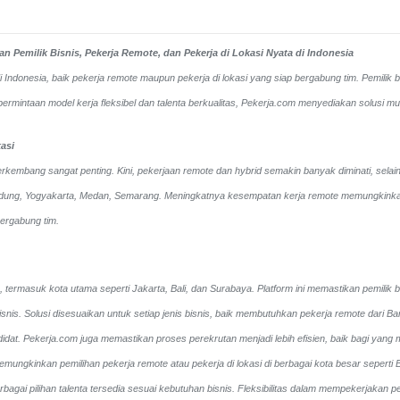
 Pemilik Bisnis, Pekerja Remote, dan Pekerja di Lokasi Nyata di Indonesia
ndonesia, baik pekerja remote maupun pekerja di lokasi yang siap bergabung tim. Pemilik bi
intaan model kerja fleksibel dan talenta berkualitas, Pekerja.com menyediakan solusi mud
asi
rkembang sangat penting. Kini, pekerjaan remote dan hybrid semakin banyak diminati, selain 
Bandung, Yogyakarta, Medan, Semarang. Meningkatnya kesempatan kerja remote memungkinkan 
bergabung tim.
, termasuk kota utama seperti Jakarta, Bali, dan Surabaya. Platform ini memastikan pemilik 
isnis. Solusi disesuaikan untuk setiap jenis bisnis, baik membutuhkan pekerja remote dari B
didat.
Pekerja.com juga memastikan proses perekrutan menjadi lebih efisien, baik bagi yang 
ungkinkan pemilihan pekerja remote atau pekerja di lokasi di berbagai kota besar sepert
 berbagai pilihan talenta tersedia sesuai kebutuhan bisnis. Fleksibilitas dalam mempekerjak