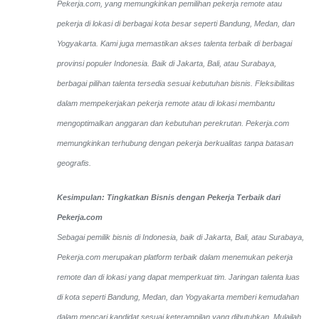
Pekerja.com, yang memungkinkan pemilihan pekerja remote atau
pekerja di lokasi di berbagai kota besar seperti Bandung, Medan, dan
Yogyakarta.
Kami juga memastikan akses talenta terbaik di berbagai
provinsi populer Indonesia. Baik di Jakarta, Bali, atau Surabaya,
berbagai pilihan talenta tersedia sesuai kebutuhan bisnis. Fleksibilitas
dalam mempekerjakan pekerja remote atau di lokasi membantu
mengoptimalkan anggaran dan kebutuhan perekrutan. Pekerja.com
memungkinkan terhubung dengan pekerja berkualitas tanpa batasan
geografis.
Kesimpulan: Tingkatkan Bisnis dengan Pekerja Terbaik dari
Pekerja.com
Sebagai pemilik bisnis di Indonesia, baik di Jakarta, Bali, atau Surabaya,
Pekerja.com merupakan platform terbaik dalam menemukan pekerja
remote dan di lokasi yang dapat memperkuat tim. Jaringan talenta luas
di kota seperti Bandung, Medan, dan Yogyakarta memberi kemudahan
dalam mencari kandidat sesuai keterampilan yang dibutuhkan. Mulailah