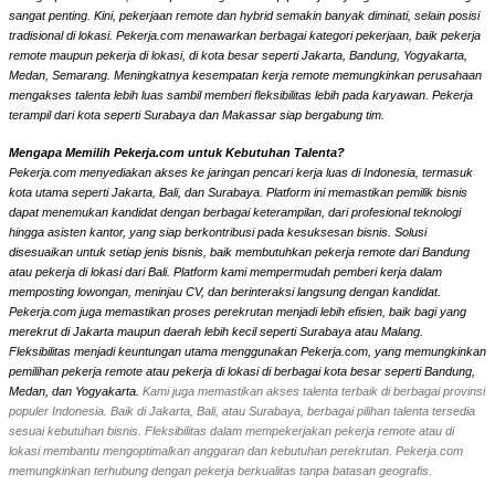
sangat penting. Kini, pekerjaan remote dan hybrid semakin banyak diminati, selain posisi
tradisional di lokasi. Pekerja.com menawarkan berbagai kategori pekerjaan, baik pekerja
remote maupun pekerja di lokasi, di kota besar seperti Jakarta, Bandung, Yogyakarta,
Medan, Semarang. Meningkatnya kesempatan kerja remote memungkinkan perusahaan
mengakses talenta lebih luas sambil memberi fleksibilitas lebih pada karyawan. Pekerja
terampil dari kota seperti Surabaya dan Makassar siap bergabung tim.
Mengapa Memilih Pekerja.com untuk Kebutuhan Talenta?
Pekerja.com menyediakan akses ke jaringan pencari kerja luas di Indonesia, termasuk
kota utama seperti Jakarta, Bali, dan Surabaya. Platform ini memastikan pemilik bisnis
dapat menemukan kandidat dengan berbagai keterampilan, dari profesional teknologi
hingga asisten kantor, yang siap berkontribusi pada kesuksesan bisnis. Solusi
disesuaikan untuk setiap jenis bisnis, baik membutuhkan pekerja remote dari Bandung
atau pekerja di lokasi dari Bali. Platform kami mempermudah pemberi kerja dalam
memposting lowongan, meninjau CV, dan berinteraksi langsung dengan kandidat.
Pekerja.com juga memastikan proses perekrutan menjadi lebih efisien, baik bagi yang
merekrut di Jakarta maupun daerah lebih kecil seperti Surabaya atau Malang.
Fleksibilitas menjadi keuntungan utama menggunakan Pekerja.com, yang memungkinkan
pemilihan pekerja remote atau pekerja di lokasi di berbagai kota besar seperti Bandung,
Medan, dan Yogyakarta.
Kami juga memastikan akses talenta terbaik di berbagai provinsi
populer Indonesia. Baik di Jakarta, Bali, atau Surabaya, berbagai pilihan talenta tersedia
sesuai kebutuhan bisnis. Fleksibilitas dalam mempekerjakan pekerja remote atau di
lokasi membantu mengoptimalkan anggaran dan kebutuhan perekrutan. Pekerja.com
memungkinkan terhubung dengan pekerja berkualitas tanpa batasan geografis.