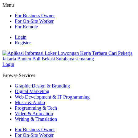
Menu
For Business Owner
For On-Site Worker
For Remote
Login
Register
Login
Browse Services
Graphic Design & Branding
Digital Marketing
Web Development & IT Programming
Music & Audio
Programming & Tech
Video & Animation
Writing & Translation
For Business Owner
For On-Site Worker