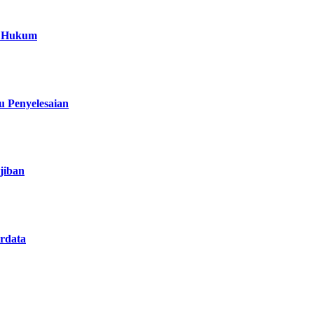
a Hukum
 Penyelesaian
jiban
rdata