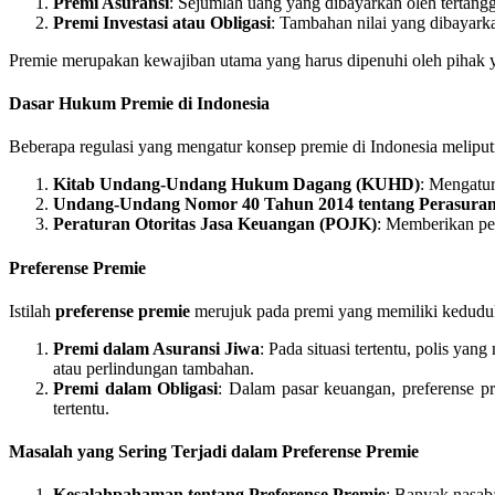
Premi Asuransi
: Sejumlah uang yang dibayarkan oleh tertangg
Premi Investasi atau Obligasi
: Tambahan nilai yang dibayarka
Premie merupakan kewajiban utama yang harus dipenuhi oleh pihak yan
Dasar Hukum Premie di Indonesia
Beberapa regulasi yang mengatur konsep premie di Indonesia meliput
Kitab Undang-Undang Hukum Dagang (KUHD)
: Mengatur
Undang-Undang Nomor 40 Tahun 2014 tentang Perasuran
Peraturan Otoritas Jasa Keuangan (POJK)
: Memberikan pe
Preferense Premie
Istilah
preferense premie
merujuk pada premi yang memiliki keduduka
Premi dalam Asuransi Jiwa
: Pada situasi tertentu, polis y
atau perlindungan tambahan.
Premi dalam Obligasi
: Dalam pasar keuangan, preferense p
tertentu.
Masalah yang Sering Terjadi dalam Preferense Premie
Kesalahpahaman tentang Preferense Premie
: Banyak nasaba