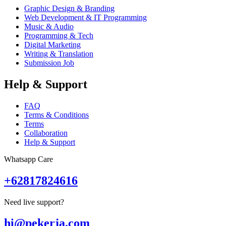
Graphic Design & Branding
Web Development & IT Programming
Music & Audio
Programming & Tech
Digital Marketing
Writing & Translation
Submission Job
Help & Support
FAQ
Terms & Conditions
Terms
Collaboration
Help & Support
Whatsapp Care
+62817824616
Need live support?
hi@pekerja.com