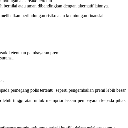
ndungan atas risiko tertentu.
 bernilai atau aman dibandingkan dengan alternatif lainnya.
elibatkan perlindungan risiko atau keuntungan finansial.
asuk ketentuan pembayaran premi.
suransi.
a:
pada pemegang polis tertentu, seperti pengembalian premi lebih besar
o lebih tinggi atau untuk memprioritaskan pembayaran kepada pihak
eferense premie, sehingga terjadi konflik dalam pelaksanaannya.