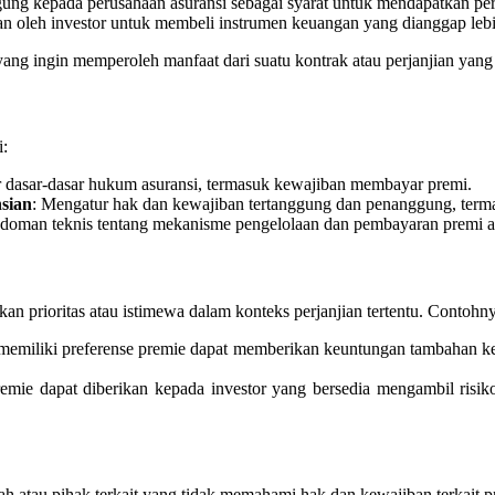
ung kepada perusahaan asuransi sebagai syarat untuk mendapatkan perli
n oleh investor untuk membeli instrumen keuangan yang dianggap lebih
g ingin memperoleh manfaat dari suatu kontrak atau perjanjian yang m
i:
 dasar-dasar hukum asuransi, termasuk kewajiban membayar premi.
sian
: Mengatur hak dan kewajiban tertanggung dan penanggung, term
doman teknis tentang mekanisme pengelolaan dan pembayaran premi a
n prioritas atau istimewa dalam konteks perjanjian tertentu. Contohny
ang memiliki preferense premie dapat memberikan keuntungan tambahan ke
remie dapat diberikan kepada investor yang bersedia mengambil risik
h atau pihak terkait yang tidak memahami hak dan kewajiban terkait pr