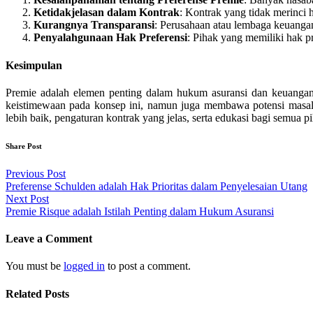
Ketidakjelasan dalam Kontrak
: Kontrak yang tidak merinci h
Kurangnya Transparansi
: Perusahaan atau lembaga keuanga
Penyalahgunaan Hak Preferensi
: Pihak yang memiliki hak p
Kesimpulan
Premie adalah elemen penting dalam hukum asuransi dan keuangan
keistimewaan pada konsep ini, namun juga membawa potensi masala
lebih baik, pengaturan kontrak yang jelas, serta edukasi bagi semua p
Share Post
Post
Previous Post
Preferense Schulden adalah Hak Prioritas dalam Penyelesaian Utang
navigation
Next Post
Premie Risque adalah Istilah Penting dalam Hukum Asuransi
Leave a Comment
You must be
logged in
to post a comment.
Related Posts