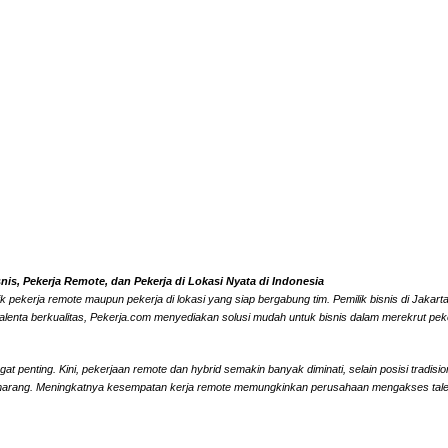
s, Pekerja Remote, dan Pekerja di Lokasi Nyata di Indonesia
k pekerja remote maupun pekerja di lokasi yang siap bergabung tim. Pemilik bisnis di Jaka
alenta berkualitas, Pekerja.com menyediakan solusi mudah untuk bisnis dalam merekrut peke
 penting. Kini, pekerjaan remote dan hybrid semakin banyak diminati, selain posisi tradisi
marang. Meningkatnya kesempatan kerja remote memungkinkan perusahaan mengakses talenta l