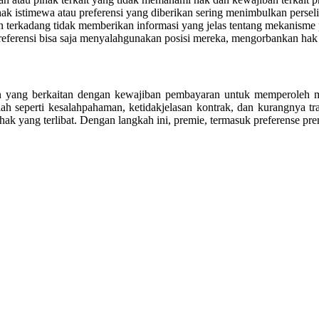
ak istimewa atau preferensi yang diberikan sering menimbulkan perselis
n terkadang tidak memberikan informasi yang jelas tentang mekanisme 
referensi bisa saja menyalahgunakan posisi mereka, mengorbankan hak 
 yang berkaitan dengan kewajiban pembayaran untuk memperoleh manf
h seperti kesalahpahaman, ketidakjelasan kontrak, dan kurangnya tr
ihak yang terlibat. Dengan langkah ini, premie, termasuk preferense prem