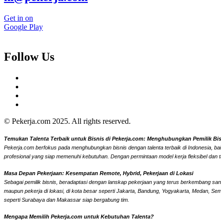
Get in on
Google Play
Follow Us
© Pekerja.com 2025. All rights reserved.
Temukan Talenta Terbaik untuk Bisnis di Pekerja.com: Menghubungkan Pemilik Bisni
Pekerja.com berfokus pada menghubungkan bisnis dengan talenta terbaik di Indonesia, bai
profesional yang siap memenuhi kebutuhan. Dengan permintaan model kerja fleksibel dan t
Masa Depan Pekerjaan: Kesempatan Remote, Hybrid, Pekerjaan di Lokasi
Sebagai pemilik bisnis, beradaptasi dengan lanskap pekerjaan yang terus berkembang sangat
maupun pekerja di lokasi, di kota besar seperti Jakarta, Bandung, Yogyakarta, Medan, Se
seperti Surabaya dan Makassar siap bergabung tim.
Mengapa Memilih Pekerja.com untuk Kebutuhan Talenta?