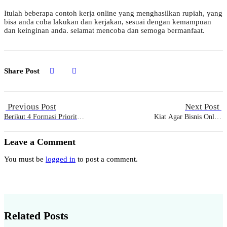
Itulah beberapa contoh kerja online yang menghasilkan rupiah, yang
bisa anda coba lakukan dan kerjakan, sesuai dengan kemampuan
dan keinginan anda. selamat mencoba dan semoga bermanfaat.
Share Post
Previous Post
Next Post
Berikut 4 Formasi Prioritas
Kiat Agar Bisnis Online
Khusus Pada CPNS 2023,
Anda Dipercaya Konsumen
Apa Saja Formasinya?
Leave a Comment
You must be
logged in
to post a comment.
Related Posts