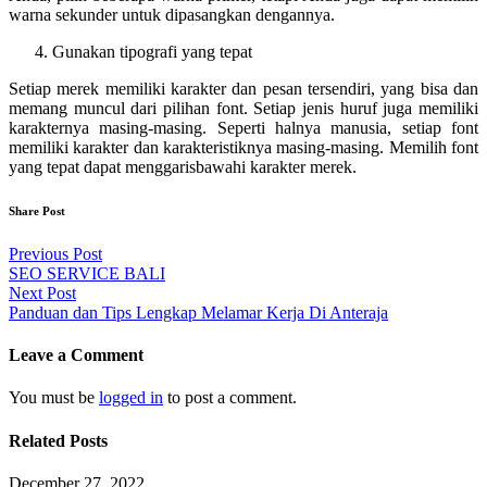
warna sekunder untuk dipasangkan dengannya.
Gunakan tipografi yang tepat
Setiap merek memiliki karakter dan pesan tersendiri, yang bisa dan
memang muncul dari pilihan font. Setiap jenis huruf juga memiliki
karakternya masing-masing. Seperti halnya manusia, setiap font
memiliki karakter dan karakteristiknya masing-masing. Memilih font
yang tepat dapat menggarisbawahi karakter merek.
Share Post
Post
Previous Post
SEO SERVICE BALI
navigation
Next Post
Panduan dan Tips Lengkap Melamar Kerja Di Anteraja
Leave a Comment
You must be
logged in
to post a comment.
Related Posts
December 27, 2022