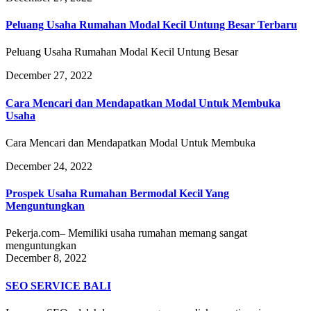
Peluang Usaha Rumahan Modal Kecil Untung Besar Terbaru
Peluang Usaha Rumahan Modal Kecil Untung Besar
December 27, 2022
Cara Mencari dan Mendapatkan Modal Untuk Membuka
Usaha
Cara Mencari dan Mendapatkan Modal Untuk Membuka
December 24, 2022
Prospek Usaha Rumahan Bermodal Kecil Yang
Menguntungkan
Pekerja.com– Memiliki usaha rumahan memang sangat
menguntungkan
December 8, 2022
SEO SERVICE BALI