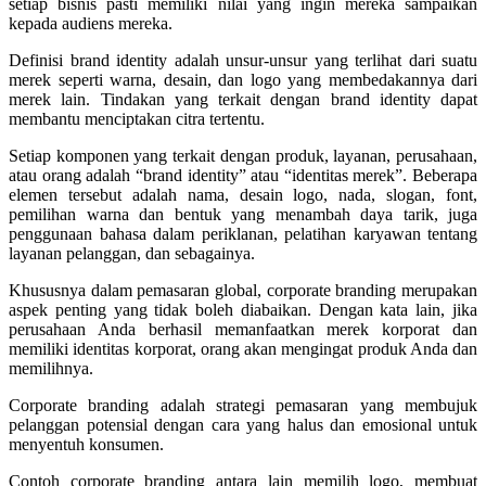
setiap bisnis pasti memiliki nilai yang ingin mereka sampaikan
kepada audiens mereka.
Definisi brand identity adalah unsur-unsur yang terlihat dari suatu
merek seperti warna, desain, dan logo yang membedakannya dari
merek lain. Tindakan yang terkait dengan brand identity dapat
membantu menciptakan citra tertentu.
Setiap komponen yang terkait dengan produk, layanan, perusahaan,
atau orang adalah “brand identity” atau “identitas merek”. Beberapa
elemen tersebut adalah nama, desain logo, nada, slogan, font,
pemilihan warna dan bentuk yang menambah daya tarik, juga
penggunaan bahasa dalam periklanan, pelatihan karyawan tentang
layanan pelanggan, dan sebagainya.
Khususnya dalam pemasaran global, corporate branding merupakan
aspek penting yang tidak boleh diabaikan. Dengan kata lain, jika
perusahaan Anda berhasil memanfaatkan merek korporat dan
memiliki identitas korporat, orang akan mengingat produk Anda dan
memilihnya.
Corporate branding adalah strategi pemasaran yang membujuk
pelanggan potensial dengan cara yang halus dan emosional untuk
menyentuh konsumen.
Contoh corporate branding antara lain memilih logo, membuat