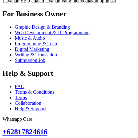
Layanan SEO adalah layanan yang menyediakan optimasi
For Business Owner
Graphic Design & Branding
Web Development & IT Programming
Music & Audio
Programming & Tech
Digital Marketing
Writing & Translation
Submission Job
Help & Support
FAQ
Terms & Conditions
Terms
Collaboration
Help & Support
Whatsapp Care
+62817824616