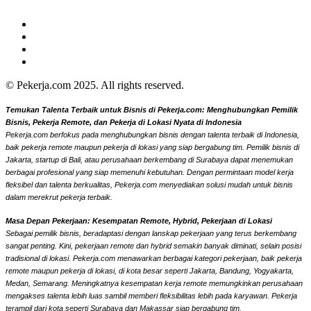
© Pekerja.com 2025. All rights reserved.
Temukan Talenta Terbaik untuk Bisnis di Pekerja.com: Menghubungkan Pemilik
Bisnis, Pekerja Remote, dan Pekerja di Lokasi Nyata di Indonesia
Pekerja.com berfokus pada menghubungkan bisnis dengan talenta terbaik di Indonesia,
baik pekerja remote maupun pekerja di lokasi yang siap bergabung tim. Pemilik bisnis di
Jakarta, startup di Bali, atau perusahaan berkembang di Surabaya dapat menemukan
berbagai profesional yang siap memenuhi kebutuhan. Dengan permintaan model kerja
fleksibel dan talenta berkualitas, Pekerja.com menyediakan solusi mudah untuk bisnis
dalam merekrut pekerja terbaik.
Masa Depan Pekerjaan: Kesempatan Remote, Hybrid, Pekerjaan di Lokasi
Sebagai pemilik bisnis, beradaptasi dengan lanskap pekerjaan yang terus berkembang
sangat penting. Kini, pekerjaan remote dan hybrid semakin banyak diminati, selain posisi
tradisional di lokasi. Pekerja.com menawarkan berbagai kategori pekerjaan, baik pekerja
remote maupun pekerja di lokasi, di kota besar seperti Jakarta, Bandung, Yogyakarta,
Medan, Semarang. Meningkatnya kesempatan kerja remote memungkinkan perusahaan
mengakses talenta lebih luas sambil memberi fleksibilitas lebih pada karyawan. Pekerja
terampil dari kota seperti Surabaya dan Makassar siap bergabung tim.