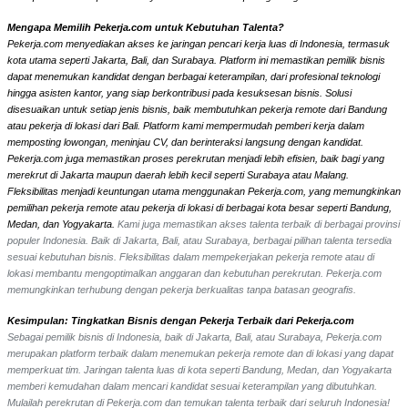
Mengapa Memilih Pekerja.com untuk Kebutuhan Talenta?
Pekerja.com menyediakan akses ke jaringan pencari kerja luas di Indonesia, termasuk
kota utama seperti Jakarta, Bali, dan Surabaya. Platform ini memastikan pemilik bisnis
dapat menemukan kandidat dengan berbagai keterampilan, dari profesional teknologi
hingga asisten kantor, yang siap berkontribusi pada kesuksesan bisnis. Solusi
disesuaikan untuk setiap jenis bisnis, baik membutuhkan pekerja remote dari Bandung
atau pekerja di lokasi dari Bali. Platform kami mempermudah pemberi kerja dalam
memposting lowongan, meninjau CV, dan berinteraksi langsung dengan kandidat.
Pekerja.com juga memastikan proses perekrutan menjadi lebih efisien, baik bagi yang
merekrut di Jakarta maupun daerah lebih kecil seperti Surabaya atau Malang.
Fleksibilitas menjadi keuntungan utama menggunakan Pekerja.com, yang memungkinkan
pemilihan pekerja remote atau pekerja di lokasi di berbagai kota besar seperti Bandung,
Medan, dan Yogyakarta.
Kami juga memastikan akses talenta terbaik di berbagai provinsi
populer Indonesia. Baik di Jakarta, Bali, atau Surabaya, berbagai pilihan talenta tersedia
sesuai kebutuhan bisnis. Fleksibilitas dalam mempekerjakan pekerja remote atau di
lokasi membantu mengoptimalkan anggaran dan kebutuhan perekrutan. Pekerja.com
memungkinkan terhubung dengan pekerja berkualitas tanpa batasan geografis.
Kesimpulan: Tingkatkan Bisnis dengan Pekerja Terbaik dari Pekerja.com
Sebagai pemilik bisnis di Indonesia, baik di Jakarta, Bali, atau Surabaya, Pekerja.com
merupakan platform terbaik dalam menemukan pekerja remote dan di lokasi yang dapat
memperkuat tim. Jaringan talenta luas di kota seperti Bandung, Medan, dan Yogyakarta
memberi kemudahan dalam mencari kandidat sesuai keterampilan yang dibutuhkan.
Mulailah perekrutan di Pekerja.com dan temukan talenta terbaik dari seluruh Indonesia!