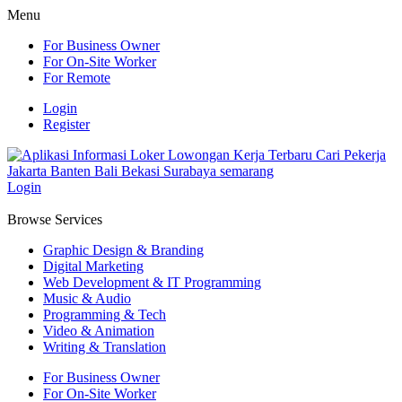
Menu
For Business Owner
For On-Site Worker
For Remote
Login
Register
Login
Browse Services
Graphic Design & Branding
Digital Marketing
Web Development & IT Programming
Music & Audio
Programming & Tech
Video & Animation
Writing & Translation
For Business Owner
For On-Site Worker