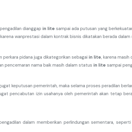
 pengadilan dianggap
in lite
sampai ada putusan yang berkekuata
arena wanprestasi dalam kontrak bisnis dikatakan berada dalam
m perkara pidana juga dikategorikan sebagai
in lite
, karena masih
an pencemaran nama baik masih dalam status
in lite
sampai penga
gugat keputusan pemerintah, maka selama proses peradilan berla
at pencabutan izin usahanya oleh pemerintah akan tetap ber
pengadilan dalam memberikan perlindungan sementara, sepert