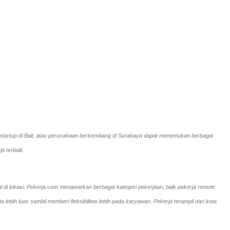
a, startup di Bali, atau perusahaan berkembang di Surabaya dapat menemukan berbagai
a terbaik.
al di lokasi. Pekerja.com menawarkan berbagai kategori pekerjaan, baik pekerja remote
ih luas sambil memberi fleksibilitas lebih pada karyawan. Pekerja terampil dari kota