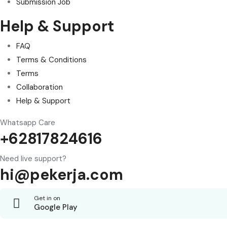
Submission Job
Help & Support
FAQ
Terms & Conditions
Terms
Collaboration
Help & Support
Whatsapp Care
+62817824616
Need live support?
hi@pekerja.com
Get in on
Google Play