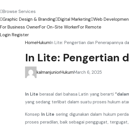
Browse Services
Graphic Design & Branding
Digital Marketing
Web Development
For Business Owner
For On-Site Worker
For Remote
Login
Register
Home
Hukum
In Lite: Pengertian dan Penerapannya 
In Lite: Pengertia
kalmanjunior
Hukum
March 6, 2025
In Lite
berasal dari bahasa Latin yang berarti
“dala
yang sedang terlibat dalam suatu proses hukum atau
Konsep
In Lite
sering digunakan dalam hukum perda
proses peradilan, baik sebagai penggugat, tergugat,