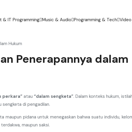
 & IT Programming
Music & Audio
Programming & Tech
Video
dalam Hukum
n dan Penerapannya dala
m perkara”
atau
“dalam sengketa”
. Dalam konteks hukum, istil
 sengketa di pengadilan.
ta maupun pidana untuk menegaskan bahwa suatu individu, kel
 terdakwa, maupun saksi.