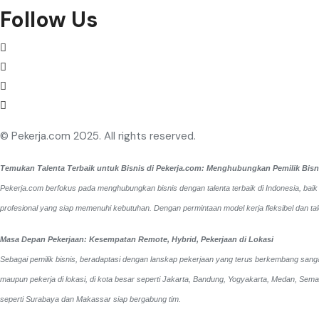
Follow Us
© Pekerja.com 2025. All rights reserved.
Temukan Talenta Terbaik untuk Bisnis di Pekerja.com: Menghubungkan Pemilik Bisnis
Pekerja.com berfokus pada menghubungkan bisnis dengan talenta terbaik di Indonesia, baik 
profesional yang siap memenuhi kebutuhan. Dengan permintaan model kerja fleksibel dan tal
Masa Depan Pekerjaan: Kesempatan Remote, Hybrid, Pekerjaan di Lokasi
Sebagai pemilik bisnis, beradaptasi dengan lanskap pekerjaan yang terus berkembang sangat 
maupun pekerja di lokasi, di kota besar seperti Jakarta, Bandung, Yogyakarta, Medan, Sem
seperti Surabaya dan Makassar siap bergabung tim.