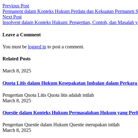
Post
Previous Post
Permanent dalam Konteks Hukum Perdata dan Kekuatan Permanen S
navigation
Next Post
Insolvent dalam Konteks Hukum: Pengertian, Contoh, dan Masalah ya
Leave a Comment
You must be
logged in
to post a comment.
Related Posts
March 8, 2025
Quota Litis dalam Hukum Kesepakatan Imbalan dalam Perkar
Pengertian Quota Litis Quota litis adalah istilah
March 8, 2025
Questie dalam Konteks Hukum Permasalahan Hukum yang Perlu
Pengertian Questie dalam Hukum Questie merupakan istilah
March 8, 2025