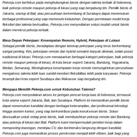
Pekerja.com berfokus pada menghubungkan bisnis dengan talenta terbaik di Indonesia,
baik pekerja remote maupun pekerja di lokasi yang siap bergabung tim. Pemilik bisnis di
Jakarta, startup di Bali, atau perusahaan berkembang di Surabaya dapat menemukan
berbagai profesional yang siap memenuhi kebutuhan. Dengan permintaan model kerja
fleksibel dan talenta berkualitas, Pekerja.com menyediakan solusi mudah untuk bisnis
dalam merekrut pekerja terbaik.
Masa Depan Pekerjaan: Kesempatan Remote, Hybrid, Pekerjaan di Lokasi
Sebagai pemilik bisnis, beradaptasi dengan lanskap pekerjaan yang terus berkembang
sangat penting. Kini, pekerjaan remote dan hybrid semakin banyak diminati, selain posisi
tradisional di lokasi. Pekerja.com menawarkan berbagai kategori pekerjaan, baik pekerja
remote maupun pekerja di lokasi, di kota besar seperti Jakarta, Bandung, Yogyakarta,
Medan, Semarang. Meningkatnya kesempatan kerja remote memungkinkan perusahaan
mengakses talenta lebih luas sambil memberi fleksibilitas lebih pada karyawan. Pekerja
terampil dari kota seperti Surabaya dan Makassar siap bergabung tim.
Mengapa Memilih Pekerja.com untuk Kebutuhan Talenta?
Pekerja.com menyediakan akses ke jaringan pencari kerja luas di Indonesia, termasuk
kota utama seperti Jakarta, Bali, dan Surabaya. Platform ini memastikan pemilik bisnis
dapat menemukan kandidat dengan berbagai keterampilan, dari profesional teknologi
hingga asisten kantor, yang siap berkontribusi pada kesuksesan bisnis. Solusi
disesuaikan untuk setiap jenis bisnis, baik membutuhkan pekerja remote dari Bandung
atau pekerja di lokasi dari Bali. Platform kami mempermudah pemberi kerja dalam
memposting lowongan, meninjau CV, dan berinteraksi langsung dengan kandidat.
Pekerja.com juga memastikan proses perekrutan menjadi lebih efisien, baik bagi yang