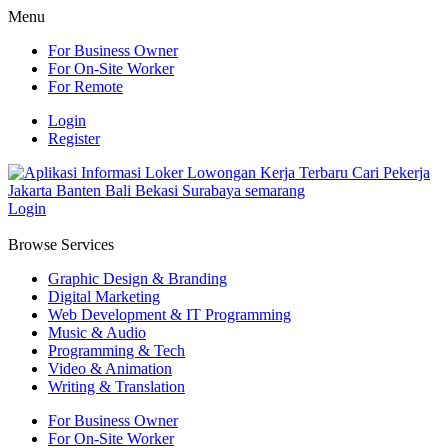
Menu
For Business Owner
For On-Site Worker
For Remote
Login
Register
Login
Browse Services
Graphic Design & Branding
Digital Marketing
Web Development & IT Programming
Music & Audio
Programming & Tech
Video & Animation
Writing & Translation
For Business Owner
For On-Site Worker