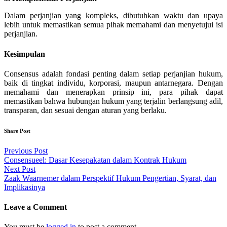
Dalam perjanjian yang kompleks, dibutuhkan waktu dan upaya
lebih untuk memastikan semua pihak memahami dan menyetujui isi
perjanjian.
Kesimpulan
Consensus adalah fondasi penting dalam setiap perjanjian hukum,
baik di tingkat individu, korporasi, maupun antarnegara. Dengan
memahami dan menerapkan prinsip ini, para pihak dapat
memastikan bahwa hubungan hukum yang terjalin berlangsung adil,
transparan, dan sesuai dengan aturan yang berlaku.
Share Post
Post
Previous Post
Consensueel: Dasar Kesepakatan dalam Kontrak Hukum
navigation
Next Post
Zaak Waarnemer dalam Perspektif Hukum Pengertian, Syarat, dan
Implikasinya
Leave a Comment
You must be
logged in
to post a comment.