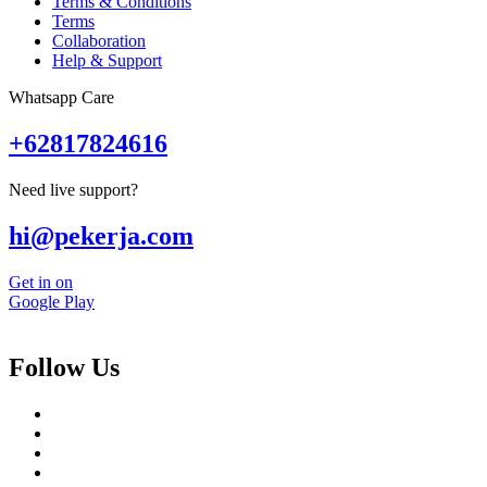
Terms & Conditions
Terms
Collaboration
Help & Support
Whatsapp Care
+62817824616
Need live support?
hi@pekerja.com
Get in on
Google Play
Follow Us