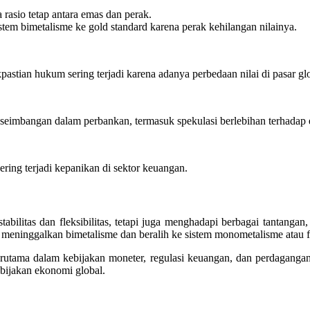
rasio tetap antara emas dan perak.
stem bimetalisme ke gold standard karena perak kehilangan nilainya.
astian hukum sering terjadi karena adanya perbedaan nilai di pasar gl
kseimbangan dalam perbankan, termasuk spekulasi berlebihan terhadap 
sering terjadi kepanikan di sektor keuangan.
abilitas dan fleksibilitas, tetapi juga menghadapi berbagai tantanga
meninggalkan bimetalisme dan beralih ke sistem monometalisme atau f
utama dalam kebijakan moneter, regulasi keuangan, dan perdagangan 
bijakan ekonomi global.