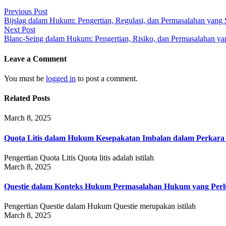
Post
Previous Post
Bijslag dalam Hukum: Pengertian, Regulasi, dan Permasalahan yang S
navigation
Next Post
Blanc-Seing dalam Hukum: Pengertian, Risiko, dan Permasalahan yan
Leave a Comment
You must be
logged in
to post a comment.
Related Posts
March 8, 2025
Quota Litis dalam Hukum Kesepakatan Imbalan dalam Perkar
Pengertian Quota Litis Quota litis adalah istilah
March 8, 2025
Questie dalam Konteks Hukum Permasalahan Hukum yang Perlu
Pengertian Questie dalam Hukum Questie merupakan istilah
March 8, 2025