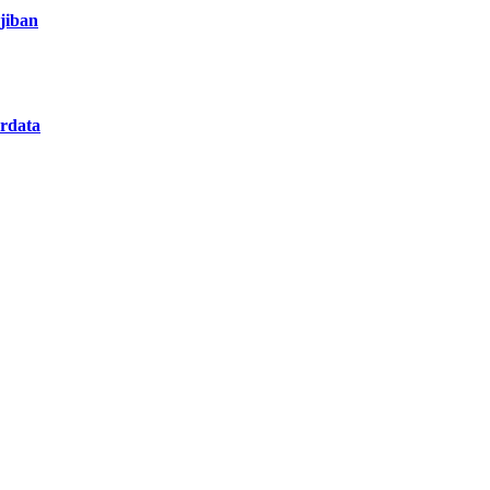
jiban
rdata