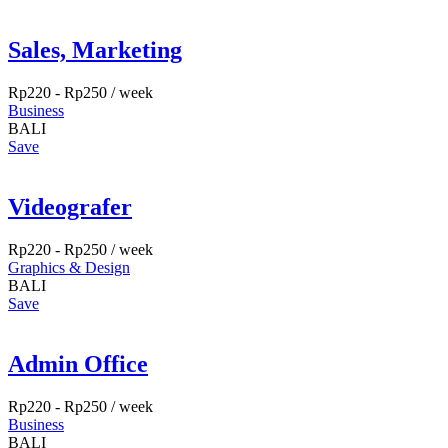
Sales, Marketing
Rp
220
-
Rp
250
/ week
Business
BALI
Save
Videografer
Rp
220
-
Rp
250
/ week
Graphics & Design
BALI
Save
Admin Office
Rp
220
-
Rp
250
/ week
Business
BALI