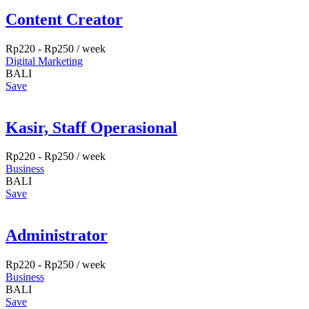
Content Creator
Rp
220
-
Rp
250
/ week
Digital Marketing
BALI
Save
Kasir, Staff Operasional
Rp
220
-
Rp
250
/ week
Business
BALI
Save
Administrator
Rp
220
-
Rp
250
/ week
Business
BALI
Save