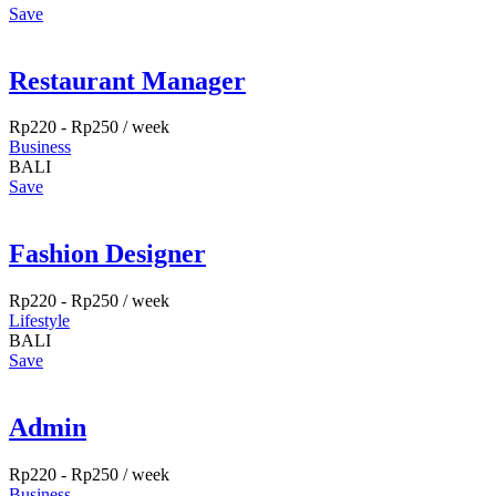
Save
Restaurant Manager
Rp
220
-
Rp
250
/ week
Business
BALI
Save
Fashion Designer
Rp
220
-
Rp
250
/ week
Lifestyle
BALI
Save
Admin
Rp
220
-
Rp
250
/ week
Business