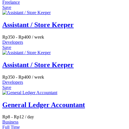
Freelance
Save
Assistant / Store Keeper
Rp
350
-
Rp
400
/ week
Developers
Save
Assistant / Store Keeper
Rp
350
-
Rp
400
/ week
Developers
Save
General Ledger Accountant
Rp
8
-
Rp
12
/ day
Business
Full Time