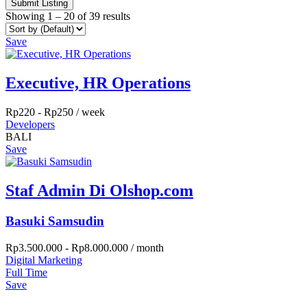
Submit Listing
Showing
1
–
20
of 39 results
Save
Executive, HR Operations
Rp
220
-
Rp
250
/ week
Developers
BALI
Save
Staf Admin Di Olshop.com
Basuki Samsudin
Rp
3.500.000
-
Rp
8.000.000
/ month
Digital Marketing
Full Time
Save