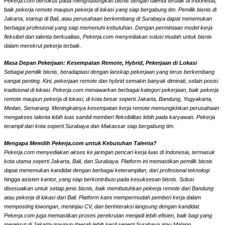
Pekerja.com berfokus pada menghubungkan bisnis dengan talenta terbaik di Indonesia,
baik pekerja remote maupun pekerja di lokasi yang siap bergabung tim. Pemilik bisnis di
Jakarta, startup di Bali, atau perusahaan berkembang di Surabaya dapat menemukan
berbagai profesional yang siap memenuhi kebutuhan. Dengan permintaan model kerja
fleksibel dan talenta berkualitas, Pekerja.com menyediakan solusi mudah untuk bisnis
dalam merekrut pekerja terbaik.
Masa Depan Pekerjaan: Kesempatan Remote, Hybrid, Pekerjaan di Lokasi
Sebagai pemilik bisnis, beradaptasi dengan lanskap pekerjaan yang terus berkembang
sangat penting. Kini, pekerjaan remote dan hybrid semakin banyak diminati, selain posisi
tradisional di lokasi. Pekerja.com menawarkan berbagai kategori pekerjaan, baik pekerja
remote maupun pekerja di lokasi, di kota besar seperti Jakarta, Bandung, Yogyakarta,
Medan, Semarang. Meningkatnya kesempatan kerja remote memungkinkan perusahaan
mengakses talenta lebih luas sambil memberi fleksibilitas lebih pada karyawan. Pekerja
terampil dari kota seperti Surabaya dan Makassar siap bergabung tim.
Mengapa Memilih Pekerja.com untuk Kebutuhan Talenta?
Pekerja.com menyediakan akses ke jaringan pencari kerja luas di Indonesia, termasuk
kota utama seperti Jakarta, Bali, dan Surabaya. Platform ini memastikan pemilik bisnis
dapat menemukan kandidat dengan berbagai keterampilan, dari profesional teknologi
hingga asisten kantor, yang siap berkontribusi pada kesuksesan bisnis. Solusi
disesuaikan untuk setiap jenis bisnis, baik membutuhkan pekerja remote dari Bandung
atau pekerja di lokasi dari Bali. Platform kami mempermudah pemberi kerja dalam
memposting lowongan, meninjau CV, dan berinteraksi langsung dengan kandidat.
Pekerja.com juga memastikan proses perekrutan menjadi lebih efisien, baik bagi yang
merekrut di Jakarta maupun daerah lebih kecil seperti Surabaya atau Malang.