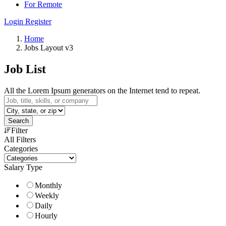
For Remote
Login
Register
Home
Jobs Layout v3
Job List
All the Lorem Ipsum generators on the Internet tend to repeat.
Search
Filter
All Filters
Categories
Salary Type
Monthly
Weekly
Daily
Hourly