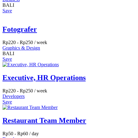
BALI
Save
Fotografer
Rp
220
-
Rp
250
/ week
Graphics & Design
BALI
Save
Executive, HR Operations
Rp
220
-
Rp
250
/ week
Developers
Save
Restaurant Team Member
Rp
50
-
Rp
60
/ day