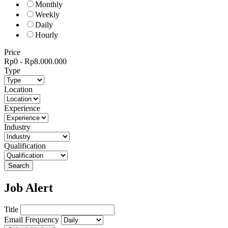
Monthly
Weekly
Daily
Hourly
Price
Rp
0
-
Rp
8.000.000
Type
Location
Experience
Industry
Qualification
Search
Job Alert
Title
Email Frequency