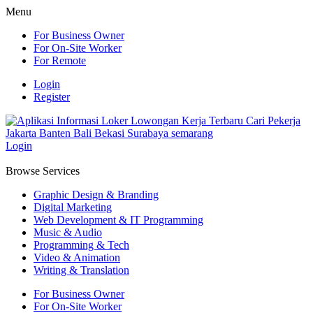
Menu
For Business Owner
For On-Site Worker
For Remote
Login
Register
Login
Browse Services
Graphic Design & Branding
Digital Marketing
Web Development & IT Programming
Music & Audio
Programming & Tech
Video & Animation
Writing & Translation
For Business Owner
For On-Site Worker