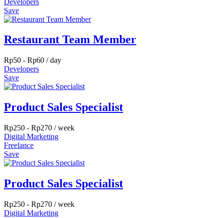
Developers
Save
Restaurant Team Member
Rp
50
-
Rp
60
/ day
Developers
Save
Product Sales Specialist
Rp
250
-
Rp
270
/ week
Digital Marketing
Freelance
Save
Product Sales Specialist
Rp
250
-
Rp
270
/ week
Digital Marketing