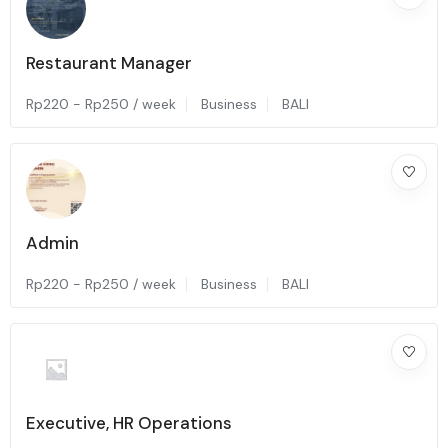
Restaurant Manager
Rp
220
-
Rp
250
/ week
Business
BALI
Admin
Rp
220
-
Rp
250
/ week
Business
BALI
Executive, HR Operations