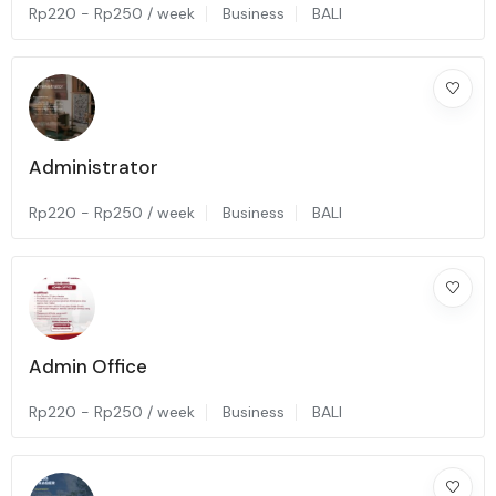
Rp
220
-
Rp
250
/ week
Business
BALI
Administrator
Rp
220
-
Rp
250
/ week
Business
BALI
Admin Office
Rp
220
-
Rp
250
/ week
Business
BALI