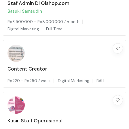
Staf Admin Di Olshop.com
Basuki Samsudin
Rp
3.500.000
-
Rp
8.000.000
/ month
Digital Marketing
Full Time
Content Creator
Rp
220
-
Rp
250
/ week
Digital Marketing
BALI
Kasir, Staff Operasional