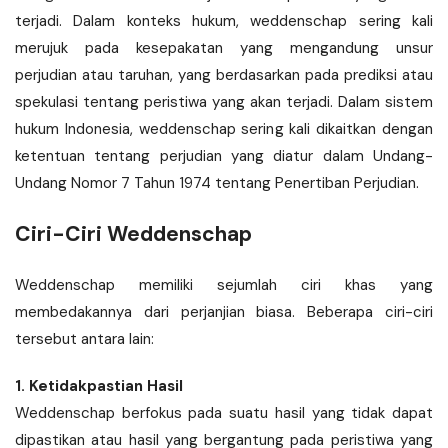
terjadi. Dalam konteks hukum, weddenschap sering kali
merujuk pada kesepakatan yang mengandung unsur
perjudian atau taruhan, yang berdasarkan pada prediksi atau
spekulasi tentang peristiwa yang akan terjadi. Dalam sistem
hukum Indonesia, weddenschap sering kali dikaitkan dengan
ketentuan tentang perjudian yang diatur dalam Undang-
Undang Nomor 7 Tahun 1974 tentang Penertiban Perjudian.
Ciri-Ciri Weddenschap
Weddenschap memiliki sejumlah ciri khas yang
membedakannya dari perjanjian biasa. Beberapa ciri-ciri
tersebut antara lain:
1. Ketidakpastian Hasil
Weddenschap berfokus pada suatu hasil yang tidak dapat
dipastikan atau hasil yang bergantung pada peristiwa yang