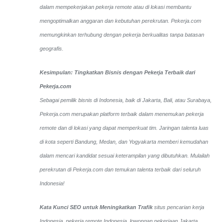
dalam mempekerjakan pekerja remote atau di lokasi membantu
mengoptimalkan anggaran dan kebutuhan perekrutan. Pekerja.com
memungkinkan terhubung dengan pekerja berkualitas tanpa batasan
geografis.
Kesimpulan: Tingkatkan Bisnis dengan Pekerja Terbaik dari
Pekerja.com
Sebagai pemilik bisnis di Indonesia, baik di Jakarta, Bali, atau Surabaya,
Pekerja.com merupakan platform terbaik dalam menemukan pekerja
remote dan di lokasi yang dapat memperkuat tim. Jaringan talenta luas
di kota seperti Bandung, Medan, dan Yogyakarta memberi kemudahan
dalam mencari kandidat sesuai keterampilan yang dibutuhkan. Mulailah
perekrutan di Pekerja.com dan temukan talenta terbaik dari seluruh
Indonesia!
Kata Kunci SEO untuk Meningkatkan Trafik
situs pencarian kerja
Indonesia, pekerja remote Indonesia, lowongan pekerjaan Jakarta,