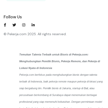
Follow Us
© Pekerja.com 2025. All rights reserved.
Temukan Talenta Terbaik untuk Bisnis di Pekerja.com:
Menghubungkan Pemilik Bisnis, Pekerja Remote, dan Pekerja di
Lokasi Nyata di Indonesia
Pekerja.com berfokus pada menghubungkan bisnis dengan talenta
terbaik di Indonesia, baik pekerja remote maupun pekerja di lokasi yang
siap bergabung tim. Pemilik bisnis di Jakarta, startup di Bali, atau
perusahaan berkembang di Surabaya dapat menemukan berbagai
profesional yang siap memenuhi kebutuhan. Dengan permintaan model