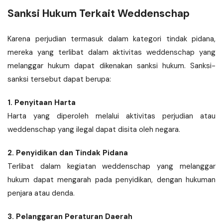
Sanksi Hukum Terkait Weddenschap
Karena perjudian termasuk dalam kategori tindak pidana,
mereka yang terlibat dalam aktivitas weddenschap yang
melanggar hukum dapat dikenakan sanksi hukum. Sanksi-
sanksi tersebut dapat berupa:
1. Penyitaan Harta
Harta yang diperoleh melalui aktivitas perjudian atau
weddenschap yang ilegal dapat disita oleh negara.
2. Penyidikan dan Tindak Pidana
Terlibat dalam kegiatan weddenschap yang melanggar
hukum dapat mengarah pada penyidikan, dengan hukuman
penjara atau denda.
3. Pelanggaran Peraturan Daerah