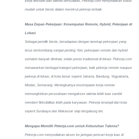
kerja fleksibel dan talenta berkualitas, Pekerja.com menyediakan solusi
mudah untuk bisnis dalam merekrut pekerja terbaik.
Masa Depan Pekerjaan: Kesempatan Remote, Hybrid, Pekerjaan di
Lokasi
Sebagai pemilik bisnis, beradaptasi dengan lanskap pekerjaan yang
terus berkembang sangat penting. Kini, pekerjaan remote dan hybrid
semakin banyak diminati, selain posisi tradisional di lokasi. Pekerja.com
menawarkan berbagai kategori pekerjaan, baik pekerja remote maupun
pekerja di lokasi, di kota besar seperti Jakarta, Bandung, Yogyakarta,
Medan, Semarang. Meningkatnya kesempatan kerja remote
memungkinkan perusahaan mengakses talenta lebih luas sambil
memberi fleksibilitas lebih pada karyawan. Pekerja terampil dari kota
seperti Surabaya dan Makassar siap bergabung tim.
Mengapa Memilih Pekerja.com untuk Kebutuhan Talenta?
Pekerja.com menyediakan akses ke jaringan pencari kerja luas di