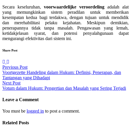
Secara keseluruhan,
voorwaardelijke veroordeling
adalah alat
yang memungkinkan sistem peradilan untuk memberikan
kesempatan kedua bagi terdakwa, dengan tujuan untuk mendidik
dan merehabilitasi pelaku kejahatan. Meskipun demikian,
penerapannya tidak tanpa masalah. Pengawasan yang lemah,
ketidakjelasan syarat, dan potensi penyalahgunaan dapat
mengurangi efektivitas dari sistem ini.
Share Post
Post
Previous Post
Voortgezette Handeling dalam Hukum: Definisi, Penerapan, dan
navigation
Tantangan yang Dihadapi
Next Post
Votum dalam Hukum: Pengertian dan Masalah yang Sering Terjadi
Leave a Comment
You must be
logged in
to post a comment.
Related Posts