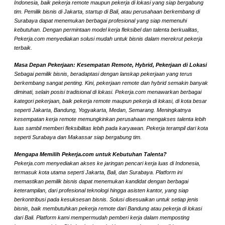
Indonesia, baik pekerja remote maupun pekerja di lokasi yang siap bergabung
tim. Pemilik bisnis di Jakarta, startup di Bali, atau perusahaan berkembang di
Surabaya dapat menemukan berbagai profesional yang siap memenuhi
kebutuhan. Dengan permintaan model kerja fleksibel dan talenta berkualitas,
Pekerja.com menyediakan solusi mudah untuk bisnis dalam merekrut pekerja
terbaik.
Masa Depan Pekerjaan: Kesempatan Remote, Hybrid, Pekerjaan di Lokasi
Sebagai pemilik bisnis, beradaptasi dengan lanskap pekerjaan yang terus
berkembang sangat penting. Kini, pekerjaan remote dan hybrid semakin banyak
diminati, selain posisi tradisional di lokasi. Pekerja.com menawarkan berbagai
kategori pekerjaan, baik pekerja remote maupun pekerja di lokasi, di kota besar
seperti Jakarta, Bandung, Yogyakarta, Medan, Semarang. Meningkatnya
kesempatan kerja remote memungkinkan perusahaan mengakses talenta lebih
luas sambil memberi fleksibilitas lebih pada karyawan. Pekerja terampil dari kota
seperti Surabaya dan Makassar siap bergabung tim.
Mengapa Memilih Pekerja.com untuk Kebutuhan Talenta?
Pekerja.com menyediakan akses ke jaringan pencari kerja luas di Indonesia,
termasuk kota utama seperti Jakarta, Bali, dan Surabaya. Platform ini
memastikan pemilik bisnis dapat menemukan kandidat dengan berbagai
keterampilan, dari profesional teknologi hingga asisten kantor, yang siap
berkontribusi pada kesuksesan bisnis. Solusi disesuaikan untuk setiap jenis
bisnis, baik membutuhkan pekerja remote dari Bandung atau pekerja di lokasi
dari Bali. Platform kami mempermudah pemberi kerja dalam memposting