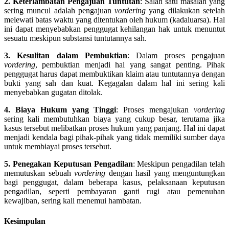
2. Keterlambatan Pengajuan Tuntutan
: Salah satu masalah yang
sering muncul adalah pengajuan
vordering
yang dilakukan setelah
melewati batas waktu yang ditentukan oleh hukum (kadaluarsa). Hal
ini dapat menyebabkan penggugat kehilangan hak untuk menuntut
sesuatu meskipun substansi tuntutannya sah.
3. Kesulitan dalam Pembuktian
: Dalam proses pengajuan
vordering
, pembuktian menjadi hal yang sangat penting. Pihak
penggugat harus dapat membuktikan klaim atau tuntutannya dengan
bukti yang sah dan kuat. Kegagalan dalam hal ini sering kali
menyebabkan gugatan ditolak.
4. Biaya Hukum yang Tinggi
: Proses mengajukan
vordering
sering kali membutuhkan biaya yang cukup besar, terutama jika
kasus tersebut melibatkan proses hukum yang panjang. Hal ini dapat
menjadi kendala bagi pihak-pihak yang tidak memiliki sumber daya
untuk membiayai proses tersebut.
5. Penegakan Keputusan Pengadilan
: Meskipun pengadilan telah
memutuskan sebuah
vordering
dengan hasil yang menguntungkan
bagi penggugat, dalam beberapa kasus, pelaksanaan keputusan
pengadilan, seperti pembayaran ganti rugi atau pemenuhan
kewajiban, sering kali menemui hambatan.
Kesimpulan