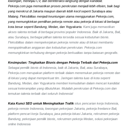
lowongan, meninjau CV, dan berinteraksi langsung dengan kandidat.
Pekerja.com juga memastikan proses perekrutan menjadi lebih efisien, baik bagi
yang merekrut di Jakarta maupun daerah lebih kecil seperti Surabaya atau
Malang. Fleksibilitas menjadi keuntungan utama menggunakan Pekerja.com,
yang memungkinkan pemilihan pekerja remote atau pekerja di lokasi di berbagai
kota besar seperti Bandung, Medan, dan Yogyakarta.
Kami juga memastikan
akses talenta terbaik di berbagai provinsi populer Indonesia. Baik di Jakarta, Bali,
atau Surabaya, berbagai pilihan talenta tersedia sesuai kebutuhan bisnis.
Fleksibilitas dalam mempekerjakan pekerja remote atau di lokasi membantu
mengoptimalkan anggaran dan kebutuhan perekrutan. Pekerja.com
memungkinkan terhubung dengan pekerja berkualitas tanpa batasan geografis.
Kesimpulan: Tingkatkan Bisnis dengan Pekerja Terbaik dari Pekerja.com
Sebagai pemilik bisnis di Indonesia, baik di Jakarta, Bali, atau Surabaya,
Pekerja.com merupakan platform terbaik dalam menemukan pekerja remote dan
di lokasi yang dapat memperkuat tim. Jaringan talenta luas di kota seperti
Bandung, Medan, dan Yogyakarta memberi kemudahan dalam mencari kandidat
sesuai keterampilan yang dibutuhkan. Mulailah perekrutan di Pekerja.com dan
temukan talenta terbaik dari seluruh Indonesia!
Kata Kunci SEO untuk Meningkatkan Trafik
situs pencarian kerja Indonesia,
pekerja remote Indonesia, lowongan pekerjaan Jakarta, pekerja freelance Bali,
platform pencari kerja Surabaya, jasa pekerja lokasi Jakarta, rekrutmen pekerja
Bandung, pekerjaan pemilik bisnis, rekrutmen pekerja Medan, solusi pekerjaan
online Indonesia