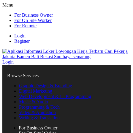
Menu
For Business Owner
For On-Site Worker
For Remote
Login
Register
Login
Browse Services
Graphic Design & Branding
Digital Marketing
Web Development & IT Programming
Music & Audio
Programming & Tech
Video & Animation
Writing & Translation
For Business Owner