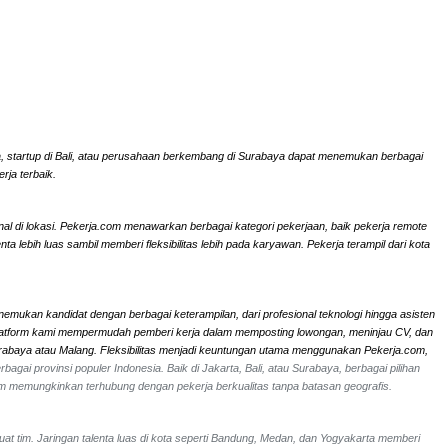
rta, startup di Bali, atau perusahaan berkembang di Surabaya dapat menemukan berbagai
rja terbaik.
onal di lokasi. Pekerja.com menawarkan berbagai kategori pekerjaan, baik pekerja remote
ebih luas sambil memberi fleksibilitas lebih pada karyawan. Pekerja terampil dari kota
nemukan kandidat dengan berbagai keterampilan, dari profesional teknologi hingga asisten
li. Platform kami mempermudah pemberi kerja dalam memposting lowongan, meninjau CV, dan
Surabaya atau Malang. Fleksibilitas menjadi keuntungan utama menggunakan Pekerja.com,
bagai provinsi populer Indonesia. Baik di Jakarta, Bali, atau Surabaya, berbagai pilihan
om memungkinkan terhubung dengan pekerja berkualitas tanpa batasan geografis.
uat tim. Jaringan talenta luas di kota seperti Bandung, Medan, dan Yogyakarta memberi