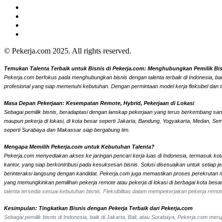
© Pekerja.com 2025. All rights reserved.
Temukan Talenta Terbaik untuk Bisnis di Pekerja.com: Menghubungkan Pemilik Bisni
Pekerja.com berfokus pada menghubungkan bisnis dengan talenta terbaik di Indonesia, bai
profesional yang siap memenuhi kebutuhan. Dengan permintaan model kerja fleksibel dan t
Masa Depan Pekerjaan: Kesempatan Remote, Hybrid, Pekerjaan di Lokasi
Sebagai pemilik bisnis, beradaptasi dengan lanskap pekerjaan yang terus berkembang sangat
maupun pekerja di lokasi, di kota besar seperti Jakarta, Bandung, Yogyakarta, Medan, Se
seperti Surabaya dan Makassar siap bergabung tim.
Mengapa Memilih Pekerja.com untuk Kebutuhan Talenta?
Pekerja.com menyediakan akses ke jaringan pencari kerja luas di Indonesia, termasuk kota
kantor, yang siap berkontribusi pada kesuksesan bisnis. Solusi disesuaikan untuk setiap
berinteraksi langsung dengan kandidat.
Pekerja.com juga memastikan proses perekrutan men
yang memungkinkan pemilihan pekerja remote atau pekerja di lokasi di berbagai kota bes
talenta tersedia sesuai kebutuhan bisnis. Fleksibilitas dalam mempekerjakan pekerja re
Kesimpulan: Tingkatkan Bisnis dengan Pekerja Terbaik dari Pekerja.com
Sebagai pemilik bisnis di Indonesia, baik di Jakarta, Bali, atau Surabaya, Pekerja.com m