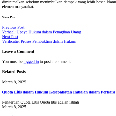
diminimalkan sebelum menimbulkan dampak yang lebih besar. Nam
elemen masyarakat.
Share Post
Post
Previous Post
Verhaal: Upaya Hukum dalam Penagihan Utang
navigation
Next Post
Verificatie: Proses Pembuktian dalam Hukum
Leave a Comment
You must be
logged in
to post a comment.
Related Posts
March 8, 2025
Quota Litis dalam Hukum Kesepakatan Imbalan dalam Perkar
Pengertian Quota Litis Quota litis adalah istilah
March 8, 2025