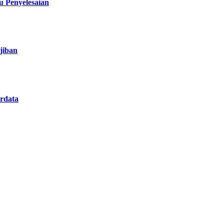
 Penyelesaian
jiban
rdata