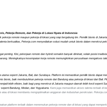
s, Pekerja Remote, dan Pekerja di Lokasi Nyata di Indonesia
k pekerja remote maupun pekerja di lokasi yang siap bergabung tim. Pemilik bisnis di Jaka
alenta berkualitas, Pekerja.com menyediakan solusi mudah untuk bisnis dalam merekrut peke
 penting. Kini, pekerjaan remote dan hybrid semakin banyak diminati, selain posisi tradisi
marang. Meningkatnya kesempatan kerja remote memungkinkan perusahaan mengakses talenta l
 utama seperti Jakarta, Bali, dan Surabaya. Platform ini memastikan pemilik bisnis dapat me
 jenis bisnis, baik membutuhkan pekerja remote dari Bandung atau pekerja di lokasi dari Ba
jadi lebih efisien, baik bagi yang merekrut di Jakarta maupun daerah lebih kecil seperti 
ar seperti Bandung, Medan, dan Yogyakarta.
Kami juga memastikan akses talenta terbaik di ber
mote atau di lokasi membantu mengoptimalkan anggaran dan kebutuhan perekrutan. Pekerja.c
erupakan platform terbaik dalam menemukan pekerja remote dan di lokasi yang dapat memperk