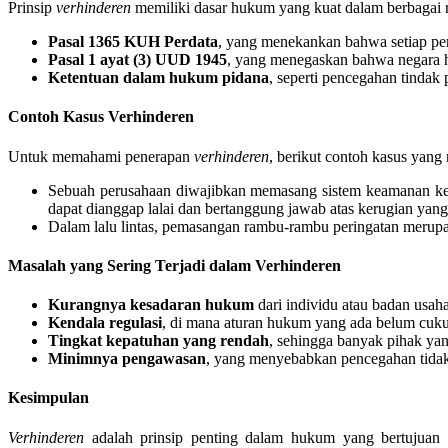
Prinsip
verhinderen
memiliki dasar hukum yang kuat dalam berbagai r
Pasal 1365 KUH Perdata
, yang menekankan bahwa setiap per
Pasal 1 ayat (3) UUD 1945
, yang menegaskan bahwa negara h
Ketentuan dalam hukum pidana
, seperti pencegahan tindak
Contoh Kasus Verhinderen
Untuk memahami penerapan
verhinderen
, berikut contoh kasus yang 
Sebuah perusahaan diwajibkan memasang sistem keamanan keta
dapat dianggap lalai dan bertanggung jawab atas kerugian yang
Dalam lalu lintas, pemasangan rambu-rambu peringatan meru
Masalah yang Sering Terjadi dalam Verhinderen
Kurangnya kesadaran hukum
dari individu atau badan usa
Kendala regulasi
, di mana aturan hukum yang ada belum cukup
Tingkat kepatuhan yang rendah
, sehingga banyak pihak ya
Minimnya pengawasan
, yang menyebabkan pencegahan tidak b
Kesimpulan
Verhinderen
adalah prinsip penting dalam hukum yang bertujuan 