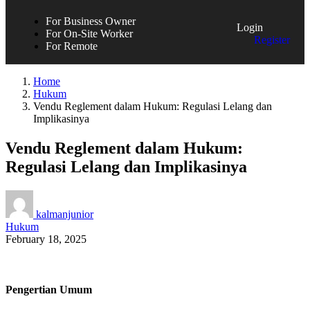
For Business Owner
Login
For On-Site Worker
Register
For Remote
Home
Hukum
Vendu Reglement dalam Hukum: Regulasi Lelang dan
Implikasinya
Vendu Reglement dalam Hukum:
Regulasi Lelang dan Implikasinya
kalmanjunior
Hukum
February 18, 2025
Pengertian Umum