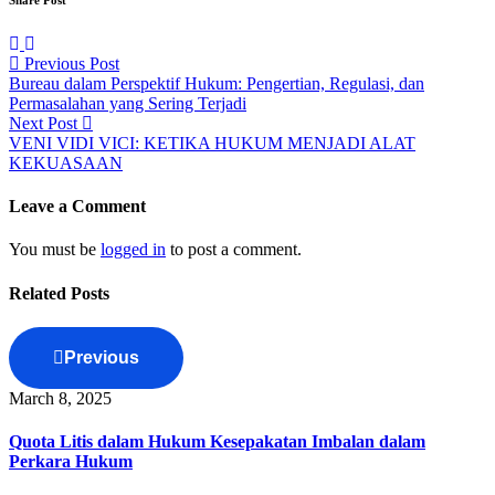
Previous Post
Bureau dalam Perspektif Hukum: Pengertian, Regulasi, dan
Permasalahan yang Sering Terjadi
Next Post
VENI VIDI VICI: KETIKA HUKUM MENJADI ALAT
KEKUASAAN
Leave a Comment
You must be
logged in
to post a comment.
Related Posts
Previous
March 8, 2025
Quota Litis dalam Hukum Kesepakatan Imbalan dalam
Perkara Hukum