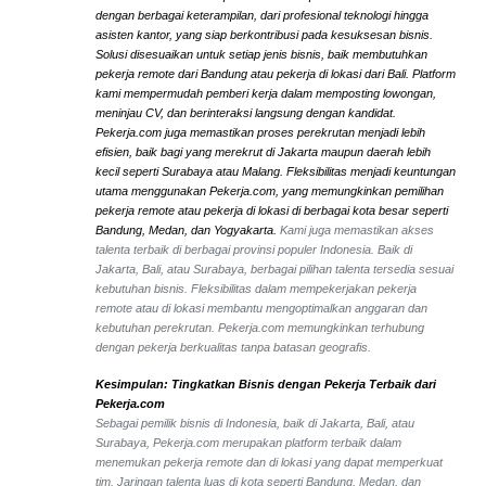
dengan berbagai keterampilan, dari profesional teknologi hingga
asisten kantor, yang siap berkontribusi pada kesuksesan bisnis.
Solusi disesuaikan untuk setiap jenis bisnis, baik membutuhkan
pekerja remote dari Bandung atau pekerja di lokasi dari Bali. Platform
kami mempermudah pemberi kerja dalam memposting lowongan,
meninjau CV, dan berinteraksi langsung dengan kandidat.
Pekerja.com juga memastikan proses perekrutan menjadi lebih
efisien, baik bagi yang merekrut di Jakarta maupun daerah lebih
kecil seperti Surabaya atau Malang. Fleksibilitas menjadi keuntungan
utama menggunakan Pekerja.com, yang memungkinkan pemilihan
pekerja remote atau pekerja di lokasi di berbagai kota besar seperti
Bandung, Medan, dan Yogyakarta.
Kami juga memastikan akses
talenta terbaik di berbagai provinsi populer Indonesia. Baik di
Jakarta, Bali, atau Surabaya, berbagai pilihan talenta tersedia sesuai
kebutuhan bisnis. Fleksibilitas dalam mempekerjakan pekerja
remote atau di lokasi membantu mengoptimalkan anggaran dan
kebutuhan perekrutan. Pekerja.com memungkinkan terhubung
dengan pekerja berkualitas tanpa batasan geografis.
Kesimpulan: Tingkatkan Bisnis dengan Pekerja Terbaik dari
Pekerja.com
Sebagai pemilik bisnis di Indonesia, baik di Jakarta, Bali, atau
Surabaya, Pekerja.com merupakan platform terbaik dalam
menemukan pekerja remote dan di lokasi yang dapat memperkuat
tim. Jaringan talenta luas di kota seperti Bandung, Medan, dan