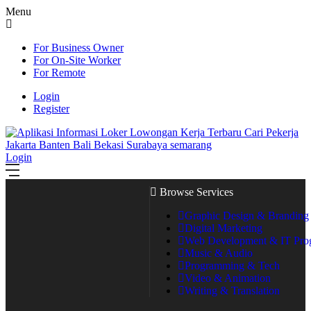
Menu
For Business Owner
For On-Site Worker
For Remote
Login
Register
Login
Browse Services
Graphic Design & Branding
Digital Marketing
Web Development & IT Pr
Music & Audio
Programming & Tech
Video & Animation
Writing & Translation