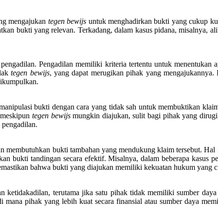
 yang mengajukan
tegen bewijs
untuk menghadirkan bukti yang cukup kuat 
tkan bukti yang relevan. Terkadang, dalam kasus pidana, misalnya, ali
 pengadilan. Pengadilan memiliki kriteria tertentu untuk menentukan a
olak
tegen bewijs
, yang dapat merugikan pihak yang mengajukannya. H
dikumpulkan.
nipulasi bukti dengan cara yang tidak sah untuk membuktikan klaim
i, meskipun
tegen bewijs
mungkin diajukan, sulit bagi pihak yang diru
h pengadilan.
 dan membutuhkan bukti tambahan yang mendukung klaim tersebut. Hal
kan bukti tandingan secara efektif. Misalnya, dalam beberapa kasus 
emastikan bahwa bukti yang diajukan memiliki kekuatan hukum yang 
 ketidakadilan, terutama jika satu pihak tidak memiliki sumber d
i mana pihak yang lebih kuat secara finansial atau sumber daya mem