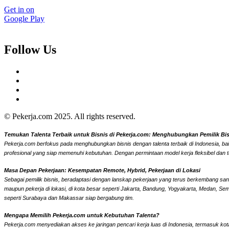
Get in on
Google Play
Follow Us
© Pekerja.com 2025. All rights reserved.
Temukan Talenta Terbaik untuk Bisnis di Pekerja.com: Menghubungkan Pemilik Bisni
Pekerja.com berfokus pada menghubungkan bisnis dengan talenta terbaik di Indonesia, bai
profesional yang siap memenuhi kebutuhan. Dengan permintaan model kerja fleksibel dan t
Masa Depan Pekerjaan: Kesempatan Remote, Hybrid, Pekerjaan di Lokasi
Sebagai pemilik bisnis, beradaptasi dengan lanskap pekerjaan yang terus berkembang sangat
maupun pekerja di lokasi, di kota besar seperti Jakarta, Bandung, Yogyakarta, Medan, Se
seperti Surabaya dan Makassar siap bergabung tim.
Mengapa Memilih Pekerja.com untuk Kebutuhan Talenta?
Pekerja.com menyediakan akses ke jaringan pencari kerja luas di Indonesia, termasuk kota