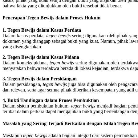
kasus, pihak yang tidak setuju dengan bukti yang diajukan oleh pi
bahwa fakta yang ditunjukkan oleh bukti tersebut tidak benar.
Penerapan Tegen Bewijs dalam Proses Hukum
1. Tegen Bewijs dalam Kasus Perdata
Dalam kasus perdata,
tegen bewijs
sering digunakan oleh pihak yang
dokumen yang dianggap sebagai bukti yang kuat. Namun, pihak law
yang disengketakan.
2. Tegen Bewijs dalam Kasus Pidana
Dalam konteks pidana,
tegen bewijs
sering digunakan oleh terdakwa 
menyatakan bahwa terdakwa berada di lokasi kejadian, terdakwa da
3. Tegen Bewijs dalam Persidangan
Dalam persidangan,
tegen bewijs
juga bisa digunakan oleh pengacara
dan relevan, serta agar semua pihak diberikan kesempatan yang adi
4. Bukti Tandingan dalam Proses Pembuktian
Dalam sistem pembuktian hukum,
tegen bewijs
menjadi bagian penti
terlibat dalam perkara dapat mengajukan bukti yang bertentangan d
Masalah yang Sering Terjadi Berkaitan dengan Istilah Tegen Be
Meskipun
tegen bewijs
adalah bagian integral dari sistem pembuktian