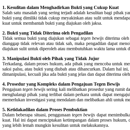
1. Kesulitan dalam Menghadirkan Bukti yang Cukup Kuat
Salah satu masalah yang sering terjadi adalah kesulitan bagi pihak
bukti yang dimiliki tidak cukup meyakinkan atau sulit untuk mendapa
kuat untuk membantah bukti yang diajukan oleh jaksa.
2. Bukti yang Tidak Diterima oleh Pengadilan
Tidak semua bukti yang diajukan sebagai
tegen bewijs
diterima oleh
dianggap tidak relevan atau tidak sah, maka pengadilan dapat men
diajukan sulit untuk diperoleh atau membutuhkan waktu lama untuk 
3. Manipulasi Bukti oleh Pihak yang Tidak Jujur
Terkadang, dalam proses hukum, ada pihak yang mencoba untuk mema
saksi palsu, atau bukti yang diubah atau dihancurkan. Dalam hal in
dimanipulasi, kecuali jika ada bukti yang jelas dan dapat diterima ole
4. Prosedur yang Kompleks dalam Pengajuan Tegen Bewijs
Pengajuan
tegen bewijs
sering kali melibatkan prosedur yang rumit
menghalangi pihak yang terlibat dalam perkara untuk dapat mengaju
memerlukan investigasi yang mendalam dan melibatkan ahli untuk m
5. Ketidakadilan dalam Proses Pembuktian
Dalam beberapa situasi, penggunaan
tegen bewijs
dapat menimbulkan
kuat. Hal ini dapat menciptakan ketimpangan dalam proses hukum, d
yang lebih lemah mungkin kesulitan untuk melakukannya.