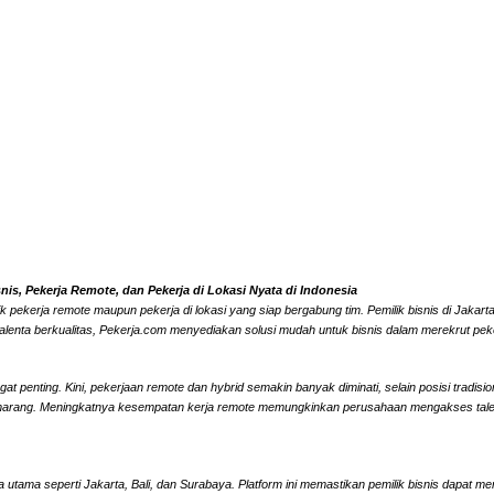
s, Pekerja Remote, dan Pekerja di Lokasi Nyata di Indonesia
k pekerja remote maupun pekerja di lokasi yang siap bergabung tim. Pemilik bisnis di Jaka
alenta berkualitas, Pekerja.com menyediakan solusi mudah untuk bisnis dalam merekrut peke
 penting. Kini, pekerjaan remote dan hybrid semakin banyak diminati, selain posisi tradisi
marang. Meningkatnya kesempatan kerja remote memungkinkan perusahaan mengakses talenta l
 utama seperti Jakarta, Bali, dan Surabaya. Platform ini memastikan pemilik bisnis dapat me