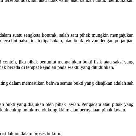
tersebut tidak sah atau tidak valid, atau bahkan untuk membuktikan
 dalam suatu sengketa kontrak, salah satu pihak mungkin mengajukan
sebut palsu, telah dipalsukan, atau tidak relevan dengan perjanjian
 contoh, jika pihak penuntut mengajukan bukti fisik atau saksi yang
idak berada di tempat kejadian pada waktu yang dituduhkan.
nting dalam memastikan bahwa semua bukti yang disajikan adalah sah
n bukti yang diajukan oleh pihak lawan. Pengacara atau pihak yang
 tidak cukup untuk mendukung klaim atau pernyataan pihak lawan.
 istilah ini dalam proses hukum: