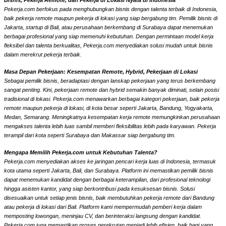
Bisnis, Pekerja Remote, dan Pekerja di Lokasi Nyata di Indonesia
Pekerja.com berfokus pada menghubungkan bisnis dengan talenta terbaik di Indonesia,
baik pekerja remote maupun pekerja di lokasi yang siap bergabung tim. Pemilik bisnis di
Jakarta, startup di Bali, atau perusahaan berkembang di Surabaya dapat menemukan
berbagai profesional yang siap memenuhi kebutuhan. Dengan permintaan model kerja
fleksibel dan talenta berkualitas, Pekerja.com menyediakan solusi mudah untuk bisnis
dalam merekrut pekerja terbaik.
Masa Depan Pekerjaan: Kesempatan Remote, Hybrid, Pekerjaan di Lokasi
Sebagai pemilik bisnis, beradaptasi dengan lanskap pekerjaan yang terus berkembang
sangat penting. Kini, pekerjaan remote dan hybrid semakin banyak diminati, selain posisi
tradisional di lokasi. Pekerja.com menawarkan berbagai kategori pekerjaan, baik pekerja
remote maupun pekerja di lokasi, di kota besar seperti Jakarta, Bandung, Yogyakarta,
Medan, Semarang. Meningkatnya kesempatan kerja remote memungkinkan perusahaan
mengakses talenta lebih luas sambil memberi fleksibilitas lebih pada karyawan. Pekerja
terampil dari kota seperti Surabaya dan Makassar siap bergabung tim.
Mengapa Memilih Pekerja.com untuk Kebutuhan Talenta?
Pekerja.com menyediakan akses ke jaringan pencari kerja luas di Indonesia, termasuk
kota utama seperti Jakarta, Bali, dan Surabaya. Platform ini memastikan pemilik bisnis
dapat menemukan kandidat dengan berbagai keterampilan, dari profesional teknologi
hingga asisten kantor, yang siap berkontribusi pada kesuksesan bisnis. Solusi
disesuaikan untuk setiap jenis bisnis, baik membutuhkan pekerja remote dari Bandung
atau pekerja di lokasi dari Bali. Platform kami mempermudah pemberi kerja dalam
memposting lowongan, meninjau CV, dan berinteraksi langsung dengan kandidat.
Pekerja.com juga memastikan proses perekrutan menjadi lebih efisien, baik bagi yang