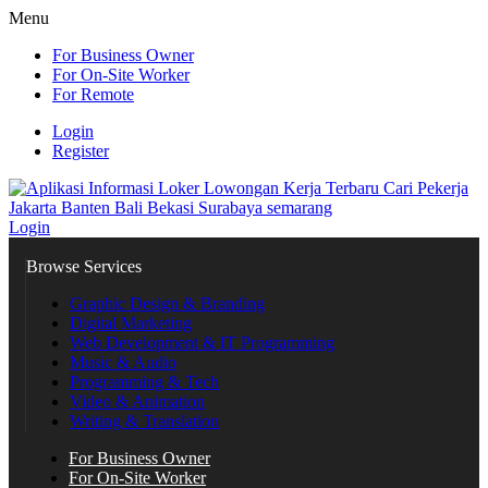
Menu
For Business Owner
For On-Site Worker
For Remote
Login
Register
Login
Browse Services
Graphic Design & Branding
Digital Marketing
Web Development & IT Programming
Music & Audio
Programming & Tech
Video & Animation
Writing & Translation
For Business Owner
For On-Site Worker