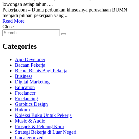
lowongan setiap tahun. ...
Pekerja.com – Dunia perbankan khususnya perusahaan BUMN
menjadi pilihan pekerjaan yang ...
Read More
Close
Categories
App Developer
Bacaan Pekerja
Bicara Bisnis Bagi Pekerja
Business
Digital Marketing
Education
Freelancer
Freelancing
Graphics Design
Hukum
Koleksi Buku Untuk Pekerja
Music & Audio
Prospek & Peluang Karir
Strategi Bekerja di Luar Negeri
Uncategorized