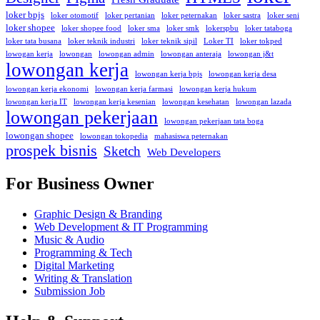
loker bpjs
loker otomotif
loker pertanian
loker peternakan
loker sastra
loker seni
loker shopee
loker shopee food
loker sma
loker smk
lokerspbu
loker tataboga
loker tata busana
loker teknik industri
loker teknik sipil
Loker TI
loker tokped
lowogan kerja
lowongan
lowongan admin
lowongan anteraja
lowongan j&t
lowongan kerja
lowongan kerja bpjs
lowongan kerja desa
lowongan kerja ekonomi
lowongan kerja farmasi
lowongan kerja hukum
lowongan kerja IT
lowongan kerja kesenian
lowongan kesehatan
lowongan lazada
lowongan pekerjaan
lowongan pekerjaan tata boga
lowongan shopee
lowongan tokopedia
mahasiswa peternakan
prospek bisnis
Sketch
Web Developers
For Business Owner
Graphic Design & Branding
Web Development & IT Programming
Music & Audio
Programming & Tech
Digital Marketing
Writing & Translation
Submission Job