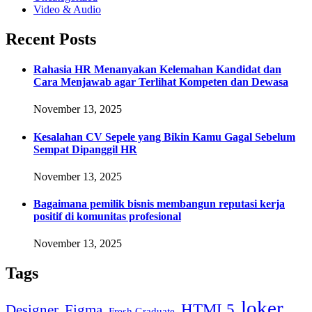
Video & Audio
Recent Posts
Rahasia HR Menanyakan Kelemahan Kandidat dan
Cara Menjawab agar Terlihat Kompeten dan Dewasa
November 13, 2025
Kesalahan CV Sepele yang Bikin Kamu Gagal Sebelum
Sempat Dipanggil HR
November 13, 2025
Bagaimana pemilik bisnis membangun reputasi kerja
positif di komunitas profesional
November 13, 2025
Tags
loker
HTML5
Designer
Figma
Fresh Graduate