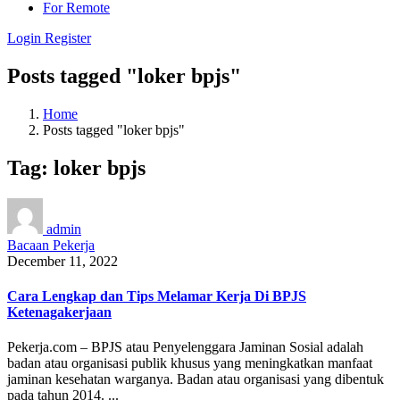
For Remote
Login
Register
Posts tagged "loker bpjs"
Home
Posts tagged "loker bpjs"
Tag:
loker bpjs
admin
Bacaan Pekerja
December 11, 2022
Cara Lengkap dan Tips Melamar Kerja Di BPJS
Ketenagakerjaan
Pekerja.com – BPJS atau Penyelenggara Jaminan Sosial adalah
badan atau organisasi publik khusus yang meningkatkan manfaat
jaminan kesehatan warganya. Badan atau organisasi yang dibentuk
pada tahun 2014. ...