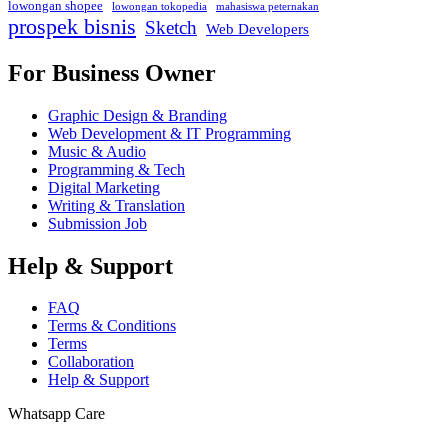
lowongan shopee
lowongan tokopedia
mahasiswa peternakan
prospek bisnis
Sketch
Web Developers
For Business Owner
Graphic Design & Branding
Web Development & IT Programming
Music & Audio
Programming & Tech
Digital Marketing
Writing & Translation
Submission Job
Help & Support
FAQ
Terms & Conditions
Terms
Collaboration
Help & Support
Whatsapp Care