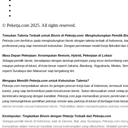
© Pekerja.com 2025. All rights reserved.
Temukan Talenta Terbaik untuk Bisnis di Pekerja.com: Menghubungkan Pemilik Bisni
Pekerja.com berfokus pada menghubungkan bisnis dengan talenta terbaik di Indonesia, bai
profesional yang siap memenuhi kebutuhan. Dengan permintaan model kerja fleksibel dan t
Masa Depan Pekerjaan: Kesempatan Remote, Hybrid, Pekerjaan di Lokasi
Sebagai pemilik bisnis, beradaptasi dengan lanskap pekerjaan yang terus berkembang sangat
maupun pekerja di lokasi, di kota besar seperti Jakarta, Bandung, Yogyakarta, Medan, Se
seperti Surabaya dan Makassar siap bergabung tim.
Mengapa Memilih Pekerja.com untuk Kebutuhan Talenta?
Pekerja.com menyediakan akses ke jaringan pencari kerja luas di Indonesia, termasuk kota
kantor, yang siap berkontribusi pada kesuksesan bisnis. Solusi disesuaikan untuk setiap
berinteraksi langsung dengan kandidat.
Pekerja.com juga memastikan proses perekrutan men
yang memungkinkan pemilihan pekerja remote atau pekerja di lokasi di berbagai kota bes
talenta tersedia sesuai kebutuhan bisnis. Fleksibilitas dalam mempekerjakan pekerja re
Kesimpulan: Tingkatkan Bisnis dengan Pekerja Terbaik dari Pekerja.com
Sebagai pemilik bisnis di Indonesia, baik di Jakarta, Bali, atau Surabaya, Pekerja.com m
kemudahan dalam mencari kandidat sesuai keterampilan yang dibutuhkan. Mulailah perekrut