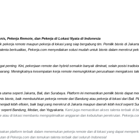
s, Pekerja Remote, dan Pekerja di Lokasi Nyata di Indonesia
k pekerja remote maupun pekerja di lokasi yang siap bergabung tim. Pemilik bisnis di Jaka
alenta berkualitas, Pekerja.com menyediakan solusi mudah untuk bisnis dalam merekrut peke
 penting. Kini, pekerjaan remote dan hybrid semakin banyak diminati, selain posisi tradisi
marang. Meningkatnya kesempatan kerja remote memungkinkan perusahaan mengakses talenta l
 utama seperti Jakarta, Bali, dan Surabaya. Platform ini memastikan pemilik bisnis dapat me
 jenis bisnis, baik membutuhkan pekerja remote dari Bandung atau pekerja di lokasi dari Ba
jadi lebih efisien, baik bagi yang merekrut di Jakarta maupun daerah lebih kecil seperti 
ar seperti Bandung, Medan, dan Yogyakarta.
Kami juga memastikan akses talenta terbaik di ber
mote atau di lokasi membantu mengoptimalkan anggaran dan kebutuhan perekrutan. Pekerja.c
erupakan platform terbaik dalam menemukan pekerja remote dan di lokasi yang dapat memperk
an di Pekerja.com dan temukan talenta terbaik dari seluruh Indonesia!