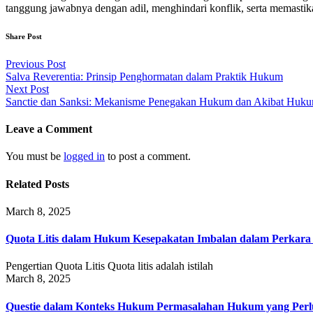
tanggung jawabnya dengan adil, menghindari konflik, serta memastikan
Share Post
Post
Previous Post
Salva Reverentia: Prinsip Penghormatan dalam Praktik Hukum
navigation
Next Post
Sanctie dan Sanksi: Mekanisme Penegakan Hukum dan Akibat Huk
Leave a Comment
You must be
logged in
to post a comment.
Related Posts
March 8, 2025
Quota Litis dalam Hukum Kesepakatan Imbalan dalam Perkar
Pengertian Quota Litis Quota litis adalah istilah
March 8, 2025
Questie dalam Konteks Hukum Permasalahan Hukum yang Perlu