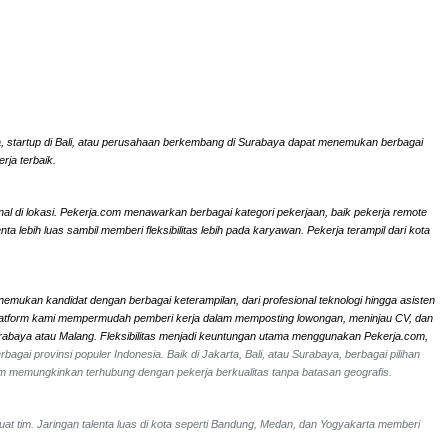
rta, startup di Bali, atau perusahaan berkembang di Surabaya dapat menemukan berbagai
rja terbaik.
onal di lokasi. Pekerja.com menawarkan berbagai kategori pekerjaan, baik pekerja remote
ebih luas sambil memberi fleksibilitas lebih pada karyawan. Pekerja terampil dari kota
nemukan kandidat dengan berbagai keterampilan, dari profesional teknologi hingga asisten
li. Platform kami mempermudah pemberi kerja dalam memposting lowongan, meninjau CV, dan
Surabaya atau Malang. Fleksibilitas menjadi keuntungan utama menggunakan Pekerja.com,
bagai provinsi populer Indonesia. Baik di Jakarta, Bali, atau Surabaya, berbagai pilihan
om memungkinkan terhubung dengan pekerja berkualitas tanpa batasan geografis.
uat tim. Jaringan talenta luas di kota seperti Bandung, Medan, dan Yogyakarta memberi