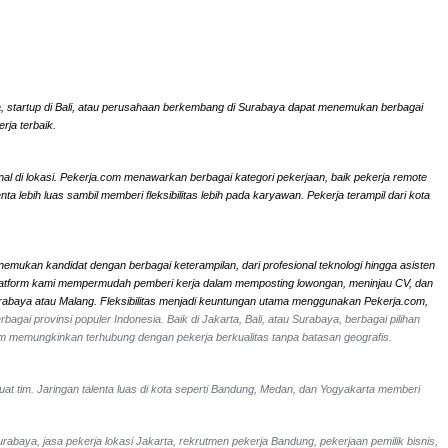
rta, startup di Bali, atau perusahaan berkembang di Surabaya dapat menemukan berbagai
rja terbaik.
onal di lokasi. Pekerja.com menawarkan berbagai kategori pekerjaan, baik pekerja remote
ebih luas sambil memberi fleksibilitas lebih pada karyawan. Pekerja terampil dari kota
nemukan kandidat dengan berbagai keterampilan, dari profesional teknologi hingga asisten
li. Platform kami mempermudah pemberi kerja dalam memposting lowongan, meninjau CV, dan
Surabaya atau Malang. Fleksibilitas menjadi keuntungan utama menggunakan Pekerja.com,
bagai provinsi populer Indonesia. Baik di Jakarta, Bali, atau Surabaya, berbagai pilihan
om memungkinkan terhubung dengan pekerja berkualitas tanpa batasan geografis.
uat tim. Jaringan talenta luas di kota seperti Bandung, Medan, dan Yogyakarta memberi
urabaya, jasa pekerja lokasi Jakarta, rekrutmen pekerja Bandung, pekerjaan pemilik bisnis,