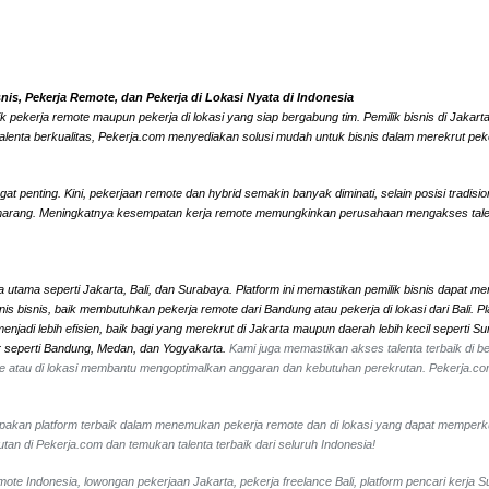
s, Pekerja Remote, dan Pekerja di Lokasi Nyata di Indonesia
k pekerja remote maupun pekerja di lokasi yang siap bergabung tim. Pemilik bisnis di Jaka
alenta berkualitas, Pekerja.com menyediakan solusi mudah untuk bisnis dalam merekrut peke
 penting. Kini, pekerjaan remote dan hybrid semakin banyak diminati, selain posisi tradisi
marang. Meningkatnya kesempatan kerja remote memungkinkan perusahaan mengakses talenta l
 utama seperti Jakarta, Bali, dan Surabaya. Platform ini memastikan pemilik bisnis dapat me
 jenis bisnis, baik membutuhkan pekerja remote dari Bandung atau pekerja di lokasi dari Ba
jadi lebih efisien, baik bagi yang merekrut di Jakarta maupun daerah lebih kecil seperti 
ar seperti Bandung, Medan, dan Yogyakarta.
Kami juga memastikan akses talenta terbaik di ber
mote atau di lokasi membantu mengoptimalkan anggaran dan kebutuhan perekrutan. Pekerja.c
erupakan platform terbaik dalam menemukan pekerja remote dan di lokasi yang dapat memperk
an di Pekerja.com dan temukan talenta terbaik dari seluruh Indonesia!
emote Indonesia, lowongan pekerjaan Jakarta, pekerja freelance Bali, platform pencari kerja S