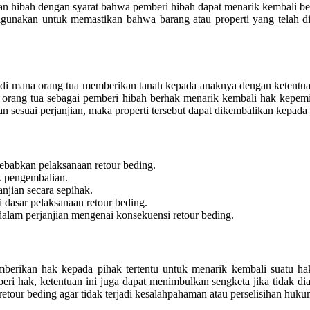
ian hibah dengan syarat bahwa pemberi hibah dapat menarik kembali be
pat digunakan untuk memastikan bahwa barang atau properti yang telah
h, di mana orang tua memberikan tanah kepada anaknya dengan ketentu
 orang tua sebagai pemberi hibah berhak menarik kembali hak kepemili
n sesuai perjanjian, maka properti tersebut dapat dikembalikan kepada 
yebabkan pelaksanaan retour beding.
k pengembalian.
njian secara sepihak.
dasar pelaksanaan retour beding.
lam perjanjian mengenai konsekuensi retour beding.
erikan hak kepada pihak tertentu untuk menarik kembali suatu hak a
hak, ketentuan ini juga dapat menimbulkan sengketa jika tidak diatu
retour beding agar tidak terjadi kesalahpahaman atau perselisihan huku