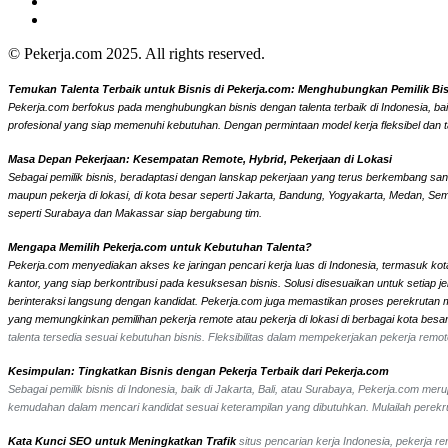
© Pekerja.com 2025. All rights reserved.
Temukan Talenta Terbaik untuk Bisnis di Pekerja.com: Menghubungkan Pemilik Bisni
Pekerja.com berfokus pada menghubungkan bisnis dengan talenta terbaik di Indonesia, bai
profesional yang siap memenuhi kebutuhan. Dengan permintaan model kerja fleksibel dan t
Masa Depan Pekerjaan: Kesempatan Remote, Hybrid, Pekerjaan di Lokasi
Sebagai pemilik bisnis, beradaptasi dengan lanskap pekerjaan yang terus berkembang sangat
maupun pekerja di lokasi, di kota besar seperti Jakarta, Bandung, Yogyakarta, Medan, Se
seperti Surabaya dan Makassar siap bergabung tim.
Mengapa Memilih Pekerja.com untuk Kebutuhan Talenta?
Pekerja.com menyediakan akses ke jaringan pencari kerja luas di Indonesia, termasuk kota
kantor, yang siap berkontribusi pada kesuksesan bisnis. Solusi disesuaikan untuk setiap
berinteraksi langsung dengan kandidat.
Pekerja.com juga memastikan proses perekrutan men
yang memungkinkan pemilihan pekerja remote atau pekerja di lokasi di berbagai kota bes
talenta tersedia sesuai kebutuhan bisnis. Fleksibilitas dalam mempekerjakan pekerja re
Kesimpulan: Tingkatkan Bisnis dengan Pekerja Terbaik dari Pekerja.com
Sebagai pemilik bisnis di Indonesia, baik di Jakarta, Bali, atau Surabaya, Pekerja.com m
kemudahan dalam mencari kandidat sesuai keterampilan yang dibutuhkan. Mulailah perekrut
Kata Kunci SEO untuk Meningkatkan Trafik
situs pencarian kerja Indonesia, pekerja r