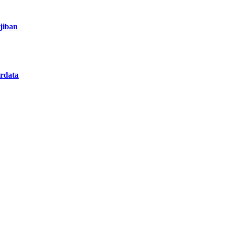
jiban
rdata