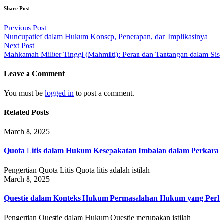
Share Post
Post
Previous Post
Nuncupatief dalam Hukum Konsep, Penerapan, dan Implikasinya
navigation
Next Post
Mahkamah Militer Tinggi (Mahmilti): Peran dan Tantangan dalam Sist
Leave a Comment
You must be
logged in
to post a comment.
Related Posts
March 8, 2025
Quota Litis dalam Hukum Kesepakatan Imbalan dalam Perkar
Pengertian Quota Litis Quota litis adalah istilah
March 8, 2025
Questie dalam Konteks Hukum Permasalahan Hukum yang Perlu
Pengertian Questie dalam Hukum Questie merupakan istilah