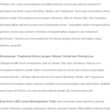
Pekerja.com, yang memungkinkan pemilihan pekerja remote atau pekerja di lokasi di
berbagai kota besar seperti Bandung, Medan, dan Yogyakarta.
Kami juga memastikan akses
talenta terbaik di berbagai provinsi populer Indonesia. Baik di Jakarta, Bali, atau Surabaya,
berbagai pilihan talenta tersedia sesuai kebutuhan bisnis. Fleksibilitas dalam mempekerjakan
pekerja remote atau di lokasi membantu mengoptimalkan anggaran dan kebutuhan
perekrutan. Pekerja.com memungkinkan terhubung dengan pekerja berkualitas tanpa
batasan geografis.
Kesimpulan: Tingkatkan Bisnis dengan Pekerja Terbaik dari Pekerja.com
Sebagai pemilik bisnis di Indonesia, baik di Jakarta, Bali, atau Surabaya, Pekerja.com
merupakan platform terbaik dalam menemukan pekerja remote dan di lokasi yang dapat
memperkuat tim. Jaringan talenta luas di kota seperti Bandung, Medan, dan Yogyakarta
memberi kemudahan dalam mencari kandidat sesuai keterampilan yang dibutuhkan. Mulailah
perekrutan di Pekerja.com dan temukan talenta terbaik dari seluruh Indonesia!
Kata Kunci SEO untuk Meningkatkan Trafik
situs pencarian kerja Indonesia, pekerja
remote Indonesia, lowongan pekerjaan Jakarta, pekerja freelance Bali, platform pencari kerja