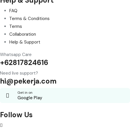
Help & Support
FAQ
Terms & Conditions
Terms
Collaboration
Help & Support
Whatsapp Care
+62817824616
Need live support?
hi@pekerja.com
Get in on
Google Play
Follow Us