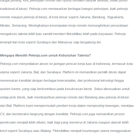
sangat penting. Kini, pekerjaan remote dan hybrid semakin banyak diminati, selain posisi
tradisional di lokasi. Pekerja.com menawarkan berbagai kategori pekerjaan, baik pekerja
remote maupun pekerja di lokasi, di kota besar seperti Jakarta, Bandung, Yogyakarta,
Medan, Semarang. Meningkatnya kesempatan kerja remote memungkinkan perusahaan
mengakses talenta lebih luas sambil memberi fleksibilitas lebih pada karyawan. Pekerja
terampil dari kota seperti Surabaya dan Makassar siap bergabung tim.
Mengapa Memilih Pekerja.com untuk Kebutuhan Talenta?
Pekerja.com menyediakan akses ke jaringan pencari kerja luas di Indonesia, termasuk kota
utama seperti Jakarta, Bali, dan Surabaya. Platform ini memastikan pemilik bisnis dapat
menemukan kandidat dengan berbagai keterampilan, dari profesional teknologi hingga
asisten kantor, yang siap berkontribusi pada kesuksesan bisnis. Solusi disesuaikan untuk
setiap jenis bisnis, baik membutuhkan pekerja remote dari Bandung atau pekerja di lokasi
dari Bali. Platform kami mempermudah pemberi kerja dalam memposting lowongan, meninjau
CV, dan berinteraksi langsung dengan kandidat.
Pekerja.com juga memastikan proses
perekrutan menjadi lebih efisien, baik bagi yang merekrut di Jakarta maupun daerah lebih
kecil seperti Surabaya atau Malang. Fleksibilitas menjadi keuntungan utama menggunakan