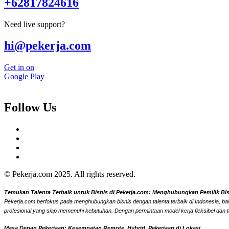
+62817824616
Need live support?
hi@pekerja.com
Get in on
Google Play
Follow Us
© Pekerja.com 2025. All rights reserved.
Temukan Talenta Terbaik untuk Bisnis di Pekerja.com: Menghubungkan Pemilik Bisni
Pekerja.com berfokus pada menghubungkan bisnis dengan talenta terbaik di Indonesia, bai
profesional yang siap memenuhi kebutuhan. Dengan permintaan model kerja fleksibel dan t
Masa Depan Pekerjaan: Kesempatan Remote, Hybrid, Pekerjaan di Lokasi