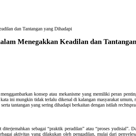
adilan dan Tantangan yang Dihadapi
alam Menegakkan Keadilan dan Tantangan
k menggambarkan konsep atau mekanisme yang memiliki peran penting dal
kata ini mungkin tidak terlalu dikenal di kalangan masyarakat umum, r
serta tantangan yang sering dihadapi berkaitan dengan istilah rechtsp
 diterjemahkan sebagai “praktik peradilan” atau “proses yudisial”. 
bagai aktivitas yang dilakukan oleh pengadilan, mulai dari penyeles