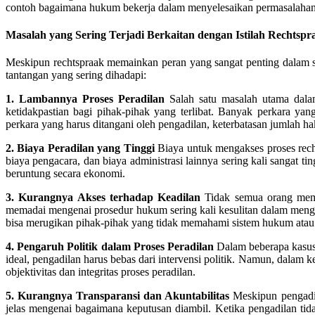
contoh bagaimana hukum bekerja dalam menyelesaikan permasalahan
Masalah yang Sering Terjadi Berkaitan dengan Istilah Rechtspr
Meskipun rechtspraak memainkan peran yang sangat penting dalam sis
tantangan yang sering dihadapi:
1. Lambannya Proses Peradilan
Salah satu masalah utama dala
ketidakpastian bagi pihak-pihak yang terlibat. Banyak perkara ya
perkara yang harus ditangani oleh pengadilan, keterbatasan jumlah h
2. Biaya Peradilan yang Tinggi
Biaya untuk mengakses proses recht
biaya pengacara, dan biaya administrasi lainnya sering kali sangat t
beruntung secara ekonomi.
3. Kurangnya Akses terhadap Keadilan
Tidak semua orang memil
memadai mengenai prosedur hukum sering kali kesulitan dalam meng
bisa merugikan pihak-pihak yang tidak memahami sistem hukum ata
4. Pengaruh Politik dalam Proses Peradilan
Dalam beberapa kasus,
ideal, pengadilan harus bebas dari intervensi politik. Namun, dalam 
objektivitas dan integritas proses peradilan.
5. Kurangnya Transparansi dan Akuntabilitas
Meskipun pengadil
jelas mengenai bagaimana keputusan diambil. Ketika pengadilan tid