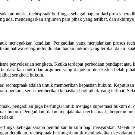
k Indonesia, rechtspraak berfungsi sebagai bagian dari proses perad
 yang ada, mendengarkan argumen para pihak yang terlibat, dan akhir
ntuk menegakkan keadilan. Pengadilan yang menjalankan proses rech
tikan bahwa setiap individu atau badan hukum yang terlibat dalam s
me penyelesaian sengketa. Ketika terdapat perbedaan pendapat atau ko
rdasarkan bukti dan argumen yang diajukan oleh kedua belah pihak. 
 akibat sengketa hukum.
dari rechtspraak adalah untuk memberikan kepastian hukum. Keputusan
 perkara, serta memberikan kepastian bagi pihak yang terlibat. Selain
raak, pengadilan juga berfungsi untuk menjaga supremasi hukum di 
di luar hukum. Pengadilan, dalam menjalankan rechtspraak, berperan u
berlaku.
berfungsi sebagai sarana pendidikan hukum bagi masyarakat. Melalui 
ngan demikian, rechtspraak berfungsi untuk meningkatkan kesadaran