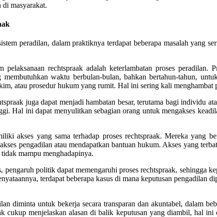
 di masyarakat.
aak
tem peradilan, dalam praktiknya terdapat beberapa masalah yang serin
m pelaksanaan rechtspraak adalah keterlambatan proses peradilan
ng membutuhkan waktu berbulan-bulan, bahkan bertahun-tahun, untuk
akim, atau prosedur hukum yang rumit. Hal ini sering kali menghambat 
spraak juga dapat menjadi hambatan besar, terutama bagi individu at
inggi. Hal ini dapat menyulitkan sebagian orang untuk mengakses keadil
iki akses yang sama terhadap proses rechtspraak. Mereka yang ber
akses pengadilan atau mendapatkan bantuan hukum. Akses yang terbat
u tidak mampu menghadapinya.
 pengaruh politik dapat memengaruhi proses rechtspraak, sehingga k
kenyataannya, terdapat beberapa kasus di mana keputusan pengadilan dip
an diminta untuk bekerja secara transparan dan akuntabel, dalam beb
ak cukup menjelaskan alasan di balik keputusan yang diambil, hal ini