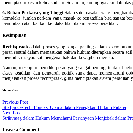
menciptakan kesan ketidakadilan. Selain itu, kurangnya akuntabilita
6. Beban Perkara yang Tinggi
Salah satu masalah yang menghambat 
kompleks, jumlah perkara yang masuk ke pengadilan bisa sangat be
penundaan atau bahkan ketidakadilan dalam proses peradilan.
Kesimpulan
Rechtspraak
adalah proses yang sangat penting dalam sistem hukum
peran sentral dalam memastikan bahwa hukum diterapkan secara adil 
mendidik masyarakat mengenai hak dan kewajiban mereka.
Namun, meskipun memiliki peran yang sangat penting, terdapat bebera
akses keadilan, dan pengaruh politik yang dapat memengaruhi objek
menjalankan proses rechtspraak, guna menciptakan sistem peradilan ya
Share Post
Post
Previous Post
Strafprocesrecht Fondasi Utama dalam Penegakan Hukum Pidana
navigation
Next Post
Strikvraag dalam Hukum Memahami Pertanyaan Menjebak dalam Pros
Leave a Comment