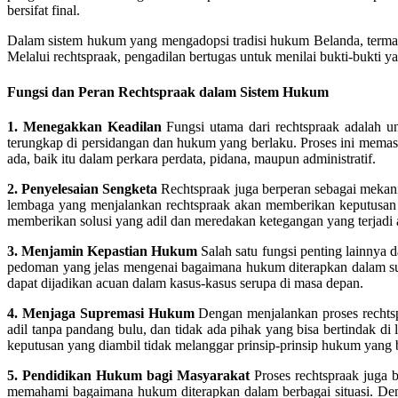
bersifat final.
Dalam sistem hukum yang mengadopsi tradisi hukum Belanda, termasu
Melalui rechtspraak, pengadilan bertugas untuk menilai bukti-bukti
Fungsi dan Peran Rechtspraak dalam Sistem Hukum
1. Menegakkan Keadilan
Fungsi utama dari rechtspraak adalah u
terungkap di persidangan dan hukum yang berlaku. Proses ini memas
ada, baik itu dalam perkara perdata, pidana, maupun administratif.
2. Penyelesaian Sengketa
Rechtspraak juga berperan sebagai mekanis
lembaga yang menjalankan rechtspraak akan memberikan keputusan be
memberikan solusi yang adil dan meredakan ketegangan yang terjadi
3. Menjamin Kepastian Hukum
Salah satu fungsi penting lainnya 
pedoman yang jelas mengenai bagaimana hukum diterapkan dalam suatu
dapat dijadikan acuan dalam kasus-kasus serupa di masa depan.
4. Menjaga Supremasi Hukum
Dengan menjalankan proses rechtsp
adil tanpa pandang bulu, dan tidak ada pihak yang bisa bertindak 
keputusan yang diambil tidak melanggar prinsip-prinsip hukum yang 
5. Pendidikan Hukum bagi Masyarakat
Proses rechtspraak juga 
memahami bagaimana hukum diterapkan dalam berbagai situasi. De