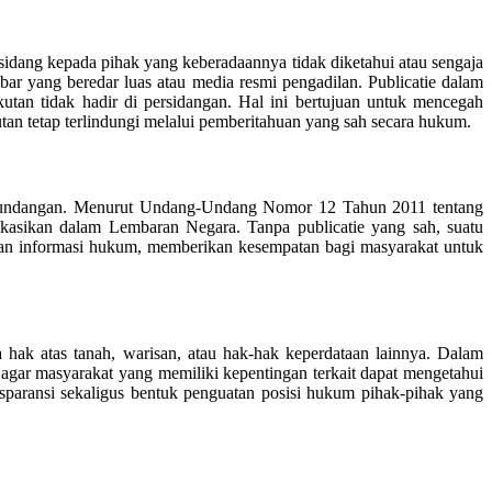
sidang kepada pihak yang keberadaannya tidak diketahui atau sengaja
ar yang beredar luas atau media resmi pengadilan. Publicatie dalam
tan tidak hadir di persidangan. Hal ini bertujuan untuk mencegah
tan tetap terlindungi melalui pemberitahuan yang sah secara hukum.
ang-undangan. Menurut Undang-Undang Nomor 12 Tahun 2011 tentang
kasikan dalam Lembaran Negara. Tanpa publicatie yang sah, suatu
ukaan informasi hukum, memberikan kesempatan bagi masyarakat untuk
 hak atas tanah, warisan, atau hak-hak keperdataan lainnya. Dalam
e agar masyarakat yang memiliki kepentingan terkait dapat mengetahui
ansparansi sekaligus bentuk penguatan posisi hukum pihak-pihak yang