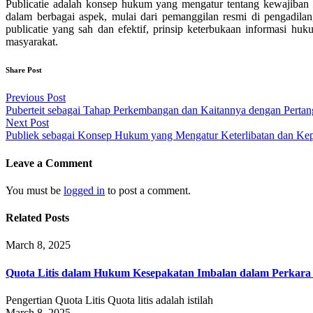
Publicatie adalah konsep hukum yang mengatur tentang kewajiban 
dalam berbagai aspek, mulai dari pemanggilan resmi di pengadil
publicatie yang sah dan efektif, prinsip keterbukaan informasi h
masyarakat.
Share Post
Post
Previous Post
Puberteit sebagai Tahap Perkembangan dan Kaitannya dengan Pert
navigation
Next Post
Publiek sebagai Konsep Hukum yang Mengatur Keterlibatan dan Ke
Leave a Comment
You must be
logged in
to post a comment.
Related Posts
March 8, 2025
Quota Litis dalam Hukum Kesepakatan Imbalan dalam Perkar
Pengertian Quota Litis Quota litis adalah istilah
March 8, 2025