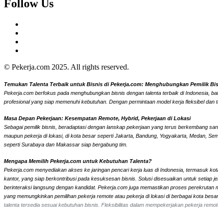
Follow Us
© Pekerja.com 2025. All rights reserved.
Temukan Talenta Terbaik untuk Bisnis di Pekerja.com: Menghubungkan Pemilik Bisni
Pekerja.com berfokus pada menghubungkan bisnis dengan talenta terbaik di Indonesia, bai
profesional yang siap memenuhi kebutuhan. Dengan permintaan model kerja fleksibel dan t
Masa Depan Pekerjaan: Kesempatan Remote, Hybrid, Pekerjaan di Lokasi
Sebagai pemilik bisnis, beradaptasi dengan lanskap pekerjaan yang terus berkembang sangat
maupun pekerja di lokasi, di kota besar seperti Jakarta, Bandung, Yogyakarta, Medan, Se
seperti Surabaya dan Makassar siap bergabung tim.
Mengapa Memilih Pekerja.com untuk Kebutuhan Talenta?
Pekerja.com menyediakan akses ke jaringan pencari kerja luas di Indonesia, termasuk kota
kantor, yang siap berkontribusi pada kesuksesan bisnis. Solusi disesuaikan untuk setiap
berinteraksi langsung dengan kandidat.
Pekerja.com juga memastikan proses perekrutan men
yang memungkinkan pemilihan pekerja remote atau pekerja di lokasi di berbagai kota bes
talenta tersedia sesuai kebutuhan bisnis. Fleksibilitas dalam mempekerjakan pekerja re