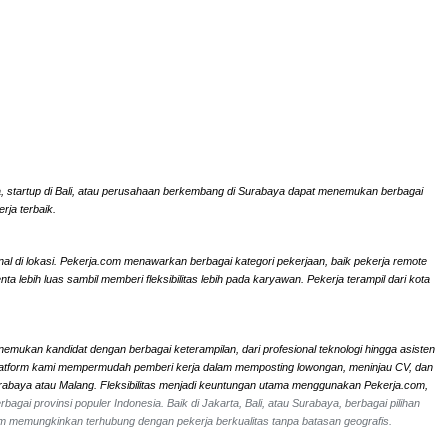
rta, startup di Bali, atau perusahaan berkembang di Surabaya dapat menemukan berbagai
rja terbaik.
onal di lokasi. Pekerja.com menawarkan berbagai kategori pekerjaan, baik pekerja remote
ebih luas sambil memberi fleksibilitas lebih pada karyawan. Pekerja terampil dari kota
nemukan kandidat dengan berbagai keterampilan, dari profesional teknologi hingga asisten
li. Platform kami mempermudah pemberi kerja dalam memposting lowongan, meninjau CV, dan
Surabaya atau Malang. Fleksibilitas menjadi keuntungan utama menggunakan Pekerja.com,
bagai provinsi populer Indonesia. Baik di Jakarta, Bali, atau Surabaya, berbagai pilihan
om memungkinkan terhubung dengan pekerja berkualitas tanpa batasan geografis.