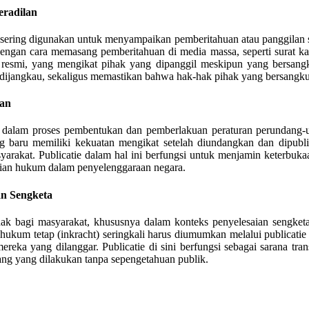
eradilan
e sering digunakan untuk menyampaikan pemberitahuan atau panggilan 
ngan cara memasang pemberitahuan di media massa, seperti surat kab
resmi, yang mengikat pihak yang dipanggil meskipun yang bersangku
t dijangkau, sekaligus memastikan bahwa hak-hak pihak yang bersangku
gan
ting dalam proses pembentukan dan pemberlakuan peraturan perund
baru memiliki kekuatan mengikat setelah diundangkan dan dipubli
syarakat. Publicatie dalam hal ini berfungsi untuk menjamin keterb
tian hukum dalam penyelenggaraan negara.
an Sengketa
ak bagi masyarakat, khususnya dalam konteks penyelesaian sengketa
 hukum tetap (inkracht) seringkali harus diumumkan melalui publicati
ereka yang dilanggar. Publicatie di sini berfungsi sebagai sarana tr
g yang dilakukan tanpa sepengetahuan publik.