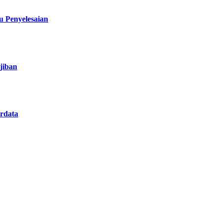
 Penyelesaian
jiban
rdata