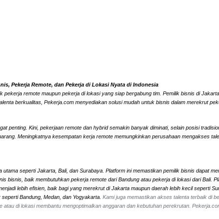
s, Pekerja Remote, dan Pekerja di Lokasi Nyata di Indonesia
k pekerja remote maupun pekerja di lokasi yang siap bergabung tim. Pemilik bisnis di Jaka
alenta berkualitas, Pekerja.com menyediakan solusi mudah untuk bisnis dalam merekrut peke
 penting. Kini, pekerjaan remote dan hybrid semakin banyak diminati, selain posisi tradisi
marang. Meningkatnya kesempatan kerja remote memungkinkan perusahaan mengakses talenta l
 utama seperti Jakarta, Bali, dan Surabaya. Platform ini memastikan pemilik bisnis dapat me
 jenis bisnis, baik membutuhkan pekerja remote dari Bandung atau pekerja di lokasi dari Ba
jadi lebih efisien, baik bagi yang merekrut di Jakarta maupun daerah lebih kecil seperti 
ar seperti Bandung, Medan, dan Yogyakarta.
Kami juga memastikan akses talenta terbaik di ber
mote atau di lokasi membantu mengoptimalkan anggaran dan kebutuhan perekrutan. Pekerja.c