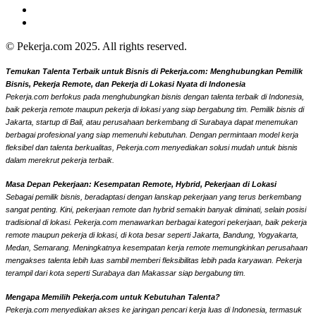
© Pekerja.com 2025. All rights reserved.
Temukan Talenta Terbaik untuk Bisnis di Pekerja.com: Menghubungkan Pemilik
Bisnis, Pekerja Remote, dan Pekerja di Lokasi Nyata di Indonesia
Pekerja.com berfokus pada menghubungkan bisnis dengan talenta terbaik di Indonesia,
baik pekerja remote maupun pekerja di lokasi yang siap bergabung tim. Pemilik bisnis di
Jakarta, startup di Bali, atau perusahaan berkembang di Surabaya dapat menemukan
berbagai profesional yang siap memenuhi kebutuhan. Dengan permintaan model kerja
fleksibel dan talenta berkualitas, Pekerja.com menyediakan solusi mudah untuk bisnis
dalam merekrut pekerja terbaik.
Masa Depan Pekerjaan: Kesempatan Remote, Hybrid, Pekerjaan di Lokasi
Sebagai pemilik bisnis, beradaptasi dengan lanskap pekerjaan yang terus berkembang
sangat penting. Kini, pekerjaan remote dan hybrid semakin banyak diminati, selain posisi
tradisional di lokasi. Pekerja.com menawarkan berbagai kategori pekerjaan, baik pekerja
remote maupun pekerja di lokasi, di kota besar seperti Jakarta, Bandung, Yogyakarta,
Medan, Semarang. Meningkatnya kesempatan kerja remote memungkinkan perusahaan
mengakses talenta lebih luas sambil memberi fleksibilitas lebih pada karyawan. Pekerja
terampil dari kota seperti Surabaya dan Makassar siap bergabung tim.
Mengapa Memilih Pekerja.com untuk Kebutuhan Talenta?
Pekerja.com menyediakan akses ke jaringan pencari kerja luas di Indonesia, termasuk