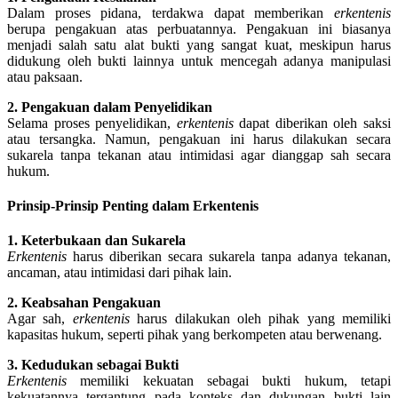
Dalam proses pidana, terdakwa dapat memberikan
erkentenis
berupa pengakuan atas perbuatannya. Pengakuan ini biasanya
menjadi salah satu alat bukti yang sangat kuat, meskipun harus
didukung oleh bukti lainnya untuk mencegah adanya manipulasi
atau paksaan.
2. Pengakuan dalam Penyelidikan
Selama proses penyelidikan,
erkentenis
dapat diberikan oleh saksi
atau tersangka. Namun, pengakuan ini harus dilakukan secara
sukarela tanpa tekanan atau intimidasi agar dianggap sah secara
hukum.
Prinsip-Prinsip Penting dalam Erkentenis
1. Keterbukaan dan Sukarela
Erkentenis
harus diberikan secara sukarela tanpa adanya tekanan,
ancaman, atau intimidasi dari pihak lain.
2. Keabsahan Pengakuan
Agar sah,
erkentenis
harus dilakukan oleh pihak yang memiliki
kapasitas hukum, seperti pihak yang berkompeten atau berwenang.
3. Kedudukan sebagai Bukti
Erkentenis
memiliki kekuatan sebagai bukti hukum, tetapi
kekuatannya tergantung pada konteks dan dukungan bukti lain