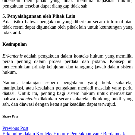
diberikan oleh pihak yang tidak memiliki kapasitas hukum,
pengakuan tersebut dapat dianggap tidak sah.
5. Penyalahgunaan oleh Pihak Lain
Ada risiko bahwa pengakuan yang diberikan secara informal atau
tidak resmi dapat digunakan oleh pihak lain untuk keuntungan yang
tidak adil.
Kesimpulan
Erkentenis
adalah pengakuan dalam konteks hukum yang memiliki
peran penting dalam proses perdata dan pidana. Konsep ini
mencerminkan prinsip kejujuran dan tanggung jawab dalam sistem
hukum.
Namun, tantangan seperti pengakuan yang tidak sukarela,
manipulasi, atau kesalahan pengakuan menjadi masalah yang perlu
diatasi. Untuk itu, penting bagi sistem hukum untuk memastikan
bahwa
erkentenis
dilakukan secara sukarela, didukung bukti yang
sah, dan diawasi dengan ketat agar keadilan dapat terwujud.
Share Post
Post
Previous Post
Erkenning dalam Konteks Hukum: Pengakuan yang Berdampak