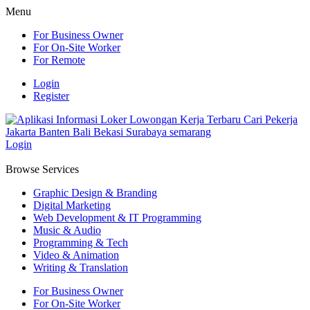
Menu
For Business Owner
For On-Site Worker
For Remote
Login
Register
Login
Browse Services
Graphic Design & Branding
Digital Marketing
Web Development & IT Programming
Music & Audio
Programming & Tech
Video & Animation
Writing & Translation
For Business Owner
For On-Site Worker