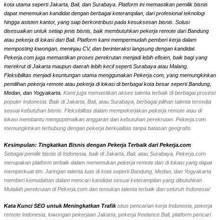
kota utama seperti Jakarta, Bali, dan Surabaya. Platform ini memastikan pemilik bisnis
dapat menemukan kandidat dengan berbagai keterampilan, dari profesional teknologi
hingga asisten kantor, yang siap berkontribusi pada kesuksesan bisnis. Solusi
disesuaikan untuk setiap jenis bisnis, baik membutuhkan pekerja remote dari Bandung
atau pekerja di lokasi dari Bali. Platform kami mempermudah pemberi kerja dalam
memposting lowongan, meninjau CV, dan berinteraksi langsung dengan kandidat.
Pekerja.com juga memastikan proses perekrutan menjadi lebih efisien, baik bagi yang
merekrut di Jakarta maupun daerah lebih kecil seperti Surabaya atau Malang.
Fleksibilitas menjadi keuntungan utama menggunakan Pekerja.com, yang memungkinkan
pemilihan pekerja remote atau pekerja di lokasi di berbagai kota besar seperti Bandung,
Medan, dan Yogyakarta.
Kami juga memastikan akses talenta terbaik di berbagai provinsi
populer Indonesia. Baik di Jakarta, Bali, atau Surabaya, berbagai pilihan talenta tersedia
sesuai kebutuhan bisnis. Fleksibilitas dalam mempekerjakan pekerja remote atau di
lokasi membantu mengoptimalkan anggaran dan kebutuhan perekrutan. Pekerja.com
memungkinkan terhubung dengan pekerja berkualitas tanpa batasan geografis.
Kesimpulan: Tingkatkan Bisnis dengan Pekerja Terbaik dari Pekerja.com
Sebagai pemilik bisnis di Indonesia, baik di Jakarta, Bali, atau Surabaya, Pekerja.com
merupakan platform terbaik dalam menemukan pekerja remote dan di lokasi yang dapat
memperkuat tim. Jaringan talenta luas di kota seperti Bandung, Medan, dan Yogyakarta
memberi kemudahan dalam mencari kandidat sesuai keterampilan yang dibutuhkan.
Mulailah perekrutan di Pekerja.com dan temukan talenta terbaik dari seluruh Indonesia!
Kata Kunci SEO untuk Meningkatkan Trafik
situs pencarian kerja Indonesia, pekerja
remote Indonesia, lowongan pekerjaan Jakarta, pekerja freelance Bali, platform pencari