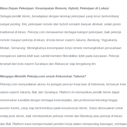
Masa Depan Pekerjaan: Kesempatan Remote, Hybrid, Pekerjaan di Lokasi
Sebagai pemilik bisnis, beradaptasi dengan lanskap pekerjaan yang terus berkembang
sangat penting. Kini, pekerjaan remote dan hybrid semakin banyak diminati, selain posisi
tradisional di lokasi. Pekerja.com menawarkan berbagai kategori pekerjaan, baik pekerja
remote maupun pekerja di lokasi, di kota besar seperti Jakarta, Bandung, Yogyakarta,
Medan, Semarang. Meningkatnya kesempatan kerja remote memungkinkan perusahaan
mengakses talenta lebih luas sambil memberi fleksibilitas lebih pada karyawan. Pekerja
terampil dari kota seperti Surabaya dan Makassar siap bergabung tim.
Mengapa Memilih Pekerja.com untuk Kebutuhan Talenta?
Pekerja.com menyediakan akses ke jaringan pencari kerja luas di Indonesia, termasuk kota
utama seperti Jakarta, Bali, dan Surabaya. Platform ini memastikan pemilik bisnis dapat
menemukan kandidat dengan berbagai keterampilan, dari profesional teknologi hingga
asisten kantor, yang siap berkontribusi pada kesuksesan bisnis. Solusi disesuaikan untuk
setiap jenis bisnis, baik membutuhkan pekerja remote dari Bandung atau pekerja di lokasi
dari Bali. Platform kami mempermudah pemberi kerja dalam memposting lowongan, meninjau