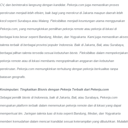
CV, dan berinteraksi langsung dengan kandidat.
Pekerja.com juga memastikan proses
perekrutan menjadi lebih efisien, baik bagi yang merekrut di Jakarta maupun daerah lebih
kecil seperti Surabaya atau Malang. Fleksibilitas menjadi keuntungan utama menggunakan
Pekerja.com, yang memungkinkan pemilihan pekerja remote atau pekerja di lokasi di
berbagai kota besar seperti Bandung, Medan, dan Yogyakarta.
Kami juga memastikan akses
talenta terbaik di berbagai provinsi populer Indonesia. Baik di Jakarta, Bali, atau Surabaya,
berbagai pilihan talenta tersedia sesuai kebutuhan bisnis. Fleksibilitas dalam mempekerjakan
pekerja remote atau di lokasi membantu mengoptimalkan anggaran dan kebutuhan
perekrutan. Pekerja.com memungkinkan terhubung dengan pekerja berkualitas tanpa
batasan geografis.
Kesimpulan: Tingkatkan Bisnis dengan Pekerja Terbaik dari Pekerja.com
Sebagai pemilik bisnis di Indonesia, baik di Jakarta, Bali, atau Surabaya, Pekerja.com
merupakan platform terbaik dalam menemukan pekerja remote dan di lokasi yang dapat
memperkuat tim. Jaringan talenta luas di kota seperti Bandung, Medan, dan Yogyakarta
memberi kemudahan dalam mencari kandidat sesuai keterampilan yang dibutuhkan. Mulailah