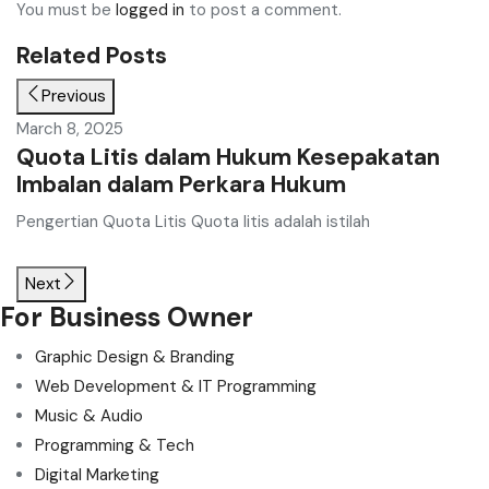
You must be
logged in
to post a comment.
Related Posts
Previous
March 8, 2025
M
Quota Litis dalam Hukum Kesepakatan
Q
Imbalan dalam Perkara Hukum
P
P
Pengertian Quota Litis Quota litis adalah istilah
Pe
Next
For Business Owner
Graphic Design & Branding
Web Development & IT Programming
Music & Audio
Programming & Tech
Digital Marketing