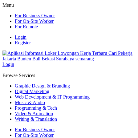
Menu
For Business Owner
For On-Site Worker
For Remote
Login
Register
Login
Browse Services
Graphic Design & Branding
Digital Marketing
Web Development & IT Programming
Music & Audio
Programming & Tech
Video & Animation
Writing & Translation
For Business Owner
For On-Site Worker