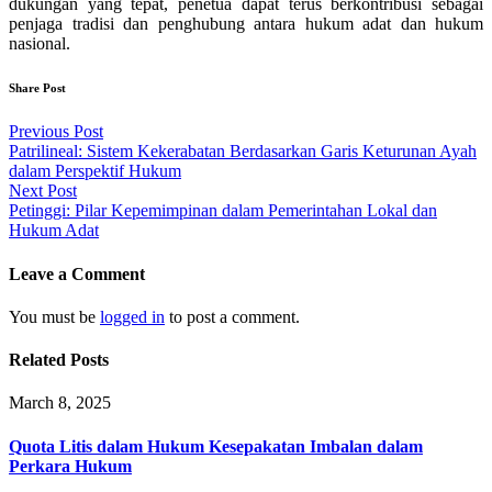
dukungan yang tepat, penetua dapat terus berkontribusi sebagai
penjaga tradisi dan penghubung antara hukum adat dan hukum
nasional.
Share Post
Post
Previous Post
Patrilineal: Sistem Kekerabatan Berdasarkan Garis Keturunan Ayah
navigation
dalam Perspektif Hukum
Next Post
Petinggi: Pilar Kepemimpinan dalam Pemerintahan Lokal dan
Hukum Adat
Leave a Comment
You must be
logged in
to post a comment.
Related Posts
March 8, 2025
Quota Litis dalam Hukum Kesepakatan Imbalan dalam
Perkara Hukum