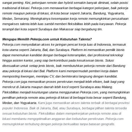
sangat penting. Kini, pekerjaan remote dan hybrid semakin banyak diminati, selain posisi
tradisional di lokasi. Pekerja.com menawarkan berbagai kategori pekerjaan, baik pekerja
remote maupun pekerja di lokasi, di kota besar seperti Jakarta, Bandung, Yogyakarta,
Medan, Semarang. Meningkatnya kesempatan kerja remote memungkinkan perusahaan
mengakses talenta lebih luas sambil memberi fleksibilitas lebih pada karyawan. Pekerja
terampil dari kota seperti Surabaya dan Makassar siap bergabung tim.
Mengapa Memilih Pekerja.com untuk Kebutuhan Talenta?
Pekerja.com menyediakan akses ke jaringan pencari kerja luas di Indonesia, termasuk
kota utama seperti Jakarta, Bali, dan Surabaya. Platform ini memastikan pemilik bisnis
dapat menemukan kandidat dengan berbagai keterampilan, dari profesional teknologi
hingga asisten kantor, yang siap berkontribusi pada kesuksesan bisnis. Solusi
disesuaikan untuk setiap jenis bisnis, baik membutuhkan pekerja remote dari Bandung
atau pekerja di lokasi dari Bali. Platform kami mempermudah pemberi kerja dalam
memposting lowongan, meninjau CV, dan berinteraksi langsung dengan kandidat.
Pekerja.com juga memastikan proses perekrutan menjadi lebih efisien, baik bagi yang
merekrut di Jakarta maupun daerah lebih kecil seperti Surabaya atau Malang.
Fleksibilitas menjadi keuntungan utama menggunakan Pekerja.com, yang memungkinkan
pemilihan pekerja remote atau pekerja di lokasi di berbagai kota besar seperti Bandung,
Medan, dan Yogyakarta.
Kami juga memastikan akses talenta terbaik di berbagai provinsi
populer Indonesia. Baik di Jakarta, Bali, atau Surabaya, berbagai pilihan talenta tersedia
sesuai kebutuhan bisnis. Fleksibilitas dalam mempekerjakan pekerja remote atau di
lokasi membantu mengoptimalkan anggaran dan kebutuhan perekrutan. Pekerja.com
memungkinkan terhubung dengan pekerja berkualitas tanpa batasan geografis.