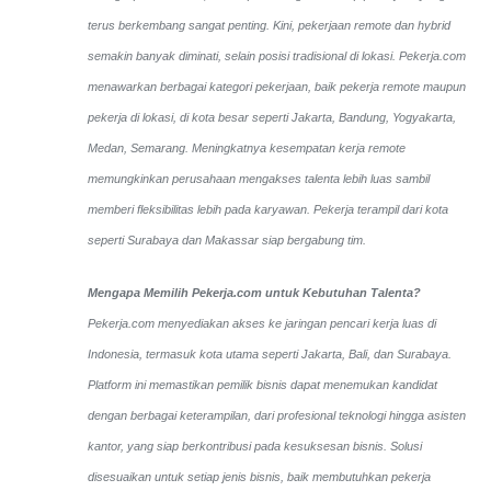
terus berkembang sangat penting. Kini, pekerjaan remote dan hybrid
semakin banyak diminati, selain posisi tradisional di lokasi. Pekerja.com
menawarkan berbagai kategori pekerjaan, baik pekerja remote maupun
pekerja di lokasi, di kota besar seperti Jakarta, Bandung, Yogyakarta,
Medan, Semarang. Meningkatnya kesempatan kerja remote
memungkinkan perusahaan mengakses talenta lebih luas sambil
memberi fleksibilitas lebih pada karyawan. Pekerja terampil dari kota
seperti Surabaya dan Makassar siap bergabung tim.
Mengapa Memilih Pekerja.com untuk Kebutuhan Talenta?
Pekerja.com menyediakan akses ke jaringan pencari kerja luas di
Indonesia, termasuk kota utama seperti Jakarta, Bali, dan Surabaya.
Platform ini memastikan pemilik bisnis dapat menemukan kandidat
dengan berbagai keterampilan, dari profesional teknologi hingga asisten
kantor, yang siap berkontribusi pada kesuksesan bisnis. Solusi
disesuaikan untuk setiap jenis bisnis, baik membutuhkan pekerja