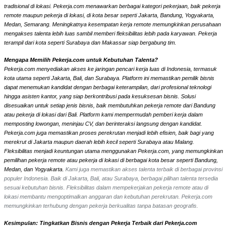
tradisional di lokasi. Pekerja.com menawarkan berbagai kategori pekerjaan, baik pekerja
remote maupun pekerja di lokasi, di kota besar seperti Jakarta, Bandung, Yogyakarta,
Medan, Semarang. Meningkatnya kesempatan kerja remote memungkinkan perusahaan
mengakses talenta lebih luas sambil memberi fleksibilitas lebih pada karyawan. Pekerja
terampil dari kota seperti Surabaya dan Makassar siap bergabung tim.
Mengapa Memilih Pekerja.com untuk Kebutuhan Talenta?
Pekerja.com menyediakan akses ke jaringan pencari kerja luas di Indonesia, termasuk
kota utama seperti Jakarta, Bali, dan Surabaya. Platform ini memastikan pemilik bisnis
dapat menemukan kandidat dengan berbagai keterampilan, dari profesional teknologi
hingga asisten kantor, yang siap berkontribusi pada kesuksesan bisnis. Solusi
disesuaikan untuk setiap jenis bisnis, baik membutuhkan pekerja remote dari Bandung
atau pekerja di lokasi dari Bali. Platform kami mempermudah pemberi kerja dalam
memposting lowongan, meninjau CV, dan berinteraksi langsung dengan kandidat.
Pekerja.com juga memastikan proses perekrutan menjadi lebih efisien, baik bagi yang
merekrut di Jakarta maupun daerah lebih kecil seperti Surabaya atau Malang.
Fleksibilitas menjadi keuntungan utama menggunakan Pekerja.com, yang memungkinkan
pemilihan pekerja remote atau pekerja di lokasi di berbagai kota besar seperti Bandung,
Medan, dan Yogyakarta.
Kami juga memastikan akses talenta terbaik di berbagai provinsi
populer Indonesia. Baik di Jakarta, Bali, atau Surabaya, berbagai pilihan talenta tersedia
sesuai kebutuhan bisnis. Fleksibilitas dalam mempekerjakan pekerja remote atau di
lokasi membantu mengoptimalkan anggaran dan kebutuhan perekrutan. Pekerja.com
memungkinkan terhubung dengan pekerja berkualitas tanpa batasan geografis.
Kesimpulan: Tingkatkan Bisnis dengan Pekerja Terbaik dari Pekerja.com