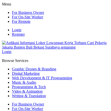
Menu
For Business Owner
For On-Site Worker
For Remote
Login
Register
Login
Browse Services
Graphic Design & Branding
Digital Marketing
Web Development & IT Programming
Music & Audio
Programming & Tech
Video & Animation
Writing & Translation
For Business Owner
For On-Site Worker