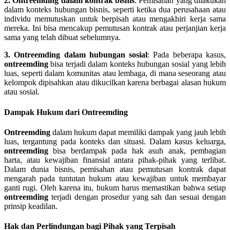
2. Ontreemding dalam kontrak bisnis
: Pemisahan yang dilakukan
dalam konteks hubungan bisnis, seperti ketika dua perusahaan atau
individu memutuskan untuk berpisah atau mengakhiri kerja sama
mereka. Ini bisa mencakup pemutusan kontrak atau perjanjian kerja
sama yang telah dibuat sebelumnya.
3. Ontreemding dalam hubungan sosial
: Pada beberapa kasus,
ontreemding
bisa terjadi dalam konteks hubungan sosial yang lebih
luas, seperti dalam komunitas atau lembaga, di mana seseorang atau
kelompok dipisahkan atau dikucilkan karena berbagai alasan hukum
atau sosial.
Dampak Hukum dari Ontreemding
Ontreemding
dalam hukum dapat memiliki dampak yang jauh lebih
luas, tergantung pada konteks dan situasi. Dalam kasus keluarga,
ontreemding
bisa berdampak pada hak asuh anak, pembagian
harta, atau kewajiban finansial antara pihak-pihak yang terlibat.
Dalam dunia bisnis, pemisahan atau pemutusan kontrak dapat
mengarah pada tuntutan hukum atau kewajiban untuk membayar
ganti rugi. Oleh karena itu, hukum harus memastikan bahwa setiap
ontreemding
terjadi dengan prosedur yang sah dan sesuai dengan
prinsip keadilan.
Hak dan Perlindungan bagi Pihak yang Terpisah