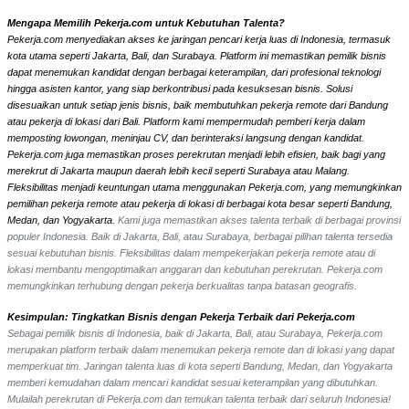
Mengapa Memilih Pekerja.com untuk Kebutuhan Talenta?
Pekerja.com menyediakan akses ke jaringan pencari kerja luas di Indonesia, termasuk
kota utama seperti Jakarta, Bali, dan Surabaya. Platform ini memastikan pemilik bisnis
dapat menemukan kandidat dengan berbagai keterampilan, dari profesional teknologi
hingga asisten kantor, yang siap berkontribusi pada kesuksesan bisnis. Solusi
disesuaikan untuk setiap jenis bisnis, baik membutuhkan pekerja remote dari Bandung
atau pekerja di lokasi dari Bali. Platform kami mempermudah pemberi kerja dalam
memposting lowongan, meninjau CV, dan berinteraksi langsung dengan kandidat.
Pekerja.com juga memastikan proses perekrutan menjadi lebih efisien, baik bagi yang
merekrut di Jakarta maupun daerah lebih kecil seperti Surabaya atau Malang.
Fleksibilitas menjadi keuntungan utama menggunakan Pekerja.com, yang memungkinkan
pemilihan pekerja remote atau pekerja di lokasi di berbagai kota besar seperti Bandung,
Medan, dan Yogyakarta.
Kami juga memastikan akses talenta terbaik di berbagai provinsi
populer Indonesia. Baik di Jakarta, Bali, atau Surabaya, berbagai pilihan talenta tersedia
sesuai kebutuhan bisnis. Fleksibilitas dalam mempekerjakan pekerja remote atau di
lokasi membantu mengoptimalkan anggaran dan kebutuhan perekrutan. Pekerja.com
memungkinkan terhubung dengan pekerja berkualitas tanpa batasan geografis.
Kesimpulan: Tingkatkan Bisnis dengan Pekerja Terbaik dari Pekerja.com
Sebagai pemilik bisnis di Indonesia, baik di Jakarta, Bali, atau Surabaya, Pekerja.com
merupakan platform terbaik dalam menemukan pekerja remote dan di lokasi yang dapat
memperkuat tim. Jaringan talenta luas di kota seperti Bandung, Medan, dan Yogyakarta
memberi kemudahan dalam mencari kandidat sesuai keterampilan yang dibutuhkan.
Mulailah perekrutan di Pekerja.com dan temukan talenta terbaik dari seluruh Indonesia!