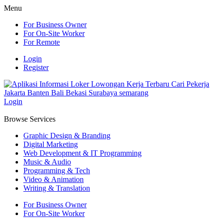
Menu
For Business Owner
For On-Site Worker
For Remote
Login
Register
Login
Browse Services
Graphic Design & Branding
Digital Marketing
Web Development & IT Programming
Music & Audio
Programming & Tech
Video & Animation
Writing & Translation
For Business Owner
For On-Site Worker