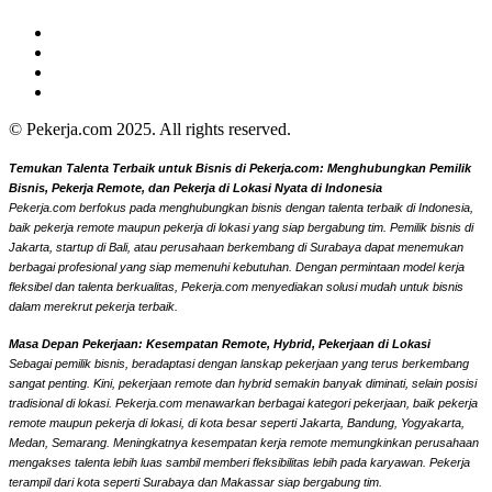
© Pekerja.com 2025. All rights reserved.
Temukan Talenta Terbaik untuk Bisnis di Pekerja.com: Menghubungkan Pemilik
Bisnis, Pekerja Remote, dan Pekerja di Lokasi Nyata di Indonesia
Pekerja.com berfokus pada menghubungkan bisnis dengan talenta terbaik di Indonesia,
baik pekerja remote maupun pekerja di lokasi yang siap bergabung tim. Pemilik bisnis di
Jakarta, startup di Bali, atau perusahaan berkembang di Surabaya dapat menemukan
berbagai profesional yang siap memenuhi kebutuhan. Dengan permintaan model kerja
fleksibel dan talenta berkualitas, Pekerja.com menyediakan solusi mudah untuk bisnis
dalam merekrut pekerja terbaik.
Masa Depan Pekerjaan: Kesempatan Remote, Hybrid, Pekerjaan di Lokasi
Sebagai pemilik bisnis, beradaptasi dengan lanskap pekerjaan yang terus berkembang
sangat penting. Kini, pekerjaan remote dan hybrid semakin banyak diminati, selain posisi
tradisional di lokasi. Pekerja.com menawarkan berbagai kategori pekerjaan, baik pekerja
remote maupun pekerja di lokasi, di kota besar seperti Jakarta, Bandung, Yogyakarta,
Medan, Semarang. Meningkatnya kesempatan kerja remote memungkinkan perusahaan
mengakses talenta lebih luas sambil memberi fleksibilitas lebih pada karyawan. Pekerja
terampil dari kota seperti Surabaya dan Makassar siap bergabung tim.