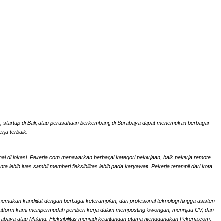
rta, startup di Bali, atau perusahaan berkembang di Surabaya dapat menemukan berbagai
rja terbaik.
onal di lokasi. Pekerja.com menawarkan berbagai kategori pekerjaan, baik pekerja remote
ebih luas sambil memberi fleksibilitas lebih pada karyawan. Pekerja terampil dari kota
nemukan kandidat dengan berbagai keterampilan, dari profesional teknologi hingga asisten
li. Platform kami mempermudah pemberi kerja dalam memposting lowongan, meninjau CV, dan
Surabaya atau Malang. Fleksibilitas menjadi keuntungan utama menggunakan Pekerja.com,