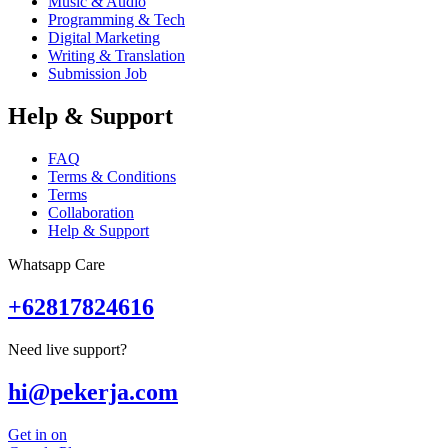
Music & Audio
Programming & Tech
Digital Marketing
Writing & Translation
Submission Job
Help & Support
FAQ
Terms & Conditions
Terms
Collaboration
Help & Support
Whatsapp Care
+62817824616
Need live support?
hi@pekerja.com
Get in on