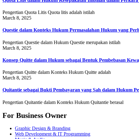
Quota Litis dalam Hukum Kesepakatan Imbalan dalam Perkar
Pengertian Quota Litis Quota litis adalah istilah
March 8, 2025
Questie dalam Konteks Hukum Permasalahan Hukum yang Perlu
Pengertian Questie dalam Hukum Questie merupakan istilah
March 8, 2025
Konsep Quitte dalam Hukum sebagai Bentuk Pembebasan Kewa
Pengertian Quitte dalam Konteks Hukum Quitte adalah
March 8, 2025
Quitantie sebagai Bukti Pembayaran yang Sah dalam Hukum Pe
Pengertian Quitantie dalam Konteks Hukum Quitantie berasal
For Business Owner
Graphic Design & Branding
Web Development & IT Programming