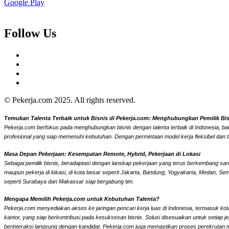
Google Play
Follow Us
© Pekerja.com 2025. All rights reserved.
Temukan Talenta Terbaik untuk Bisnis di Pekerja.com: Menghubungkan Pemilik Bisni
Pekerja.com berfokus pada menghubungkan bisnis dengan talenta terbaik di Indonesia, bai
profesional yang siap memenuhi kebutuhan. Dengan permintaan model kerja fleksibel dan t
Masa Depan Pekerjaan: Kesempatan Remote, Hybrid, Pekerjaan di Lokasi
Sebagai pemilik bisnis, beradaptasi dengan lanskap pekerjaan yang terus berkembang sangat
maupun pekerja di lokasi, di kota besar seperti Jakarta, Bandung, Yogyakarta, Medan, Se
seperti Surabaya dan Makassar siap bergabung tim.
Mengapa Memilih Pekerja.com untuk Kebutuhan Talenta?
Pekerja.com menyediakan akses ke jaringan pencari kerja luas di Indonesia, termasuk kota
kantor, yang siap berkontribusi pada kesuksesan bisnis. Solusi disesuaikan untuk setiap
berinteraksi langsung dengan kandidat.
Pekerja.com juga memastikan proses perekrutan men