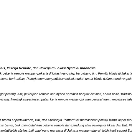
s, Pekerja Remote, dan Pekerja di Lokasi Nyata di Indonesia
k pekerja remote maupun pekerja di lokasi yang siap bergabung tim. Pemilik bisnis di Jaka
alenta berkualitas, Pekerja.com menyediakan solusi mudah untuk bisnis dalam merekrut peke
 penting. Kini, pekerjaan remote dan hybrid semakin banyak diminati, selain posisi tradisi
marang. Meningkatnya kesempatan kerja remote memungkinkan perusahaan mengakses talenta l
 utama seperti Jakarta, Bali, dan Surabaya. Platform ini memastikan pemilik bisnis dapat me
 jenis bisnis, baik membutuhkan pekerja remote dari Bandung atau pekerja di lokasi dari Ba
jadi lebih efisien, baik bagi yang merekrut di Jakarta maupun daerah lebih kecil seperti 