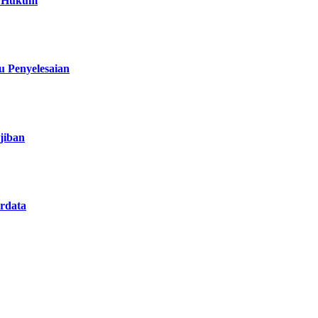
a Hukum
 Penyelesaian
jiban
rdata