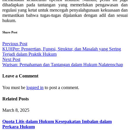
dihadapkan pada tantangan yang memerlukan pengawasan dan
regulasi yang ketat untuk mencegah penyalahgunaan kekuasaan dan
memastikan bahwa tugas-tugas dijalankan dengan adil dan sesuai
hukum.
Share Post
Post
Previous Post
KUHPer: Pengertian, Fungsi, Struktur, dan Masalah yang Sering
navigation
Terjadi dalam Praktik Hukum
Next Post
Warisan: Pemahaman dan Tantangan dalam Hukum Nalatenschap
Leave a Comment
You must be
logged in
to post a comment.
Related Posts
March 8, 2025
Quota Litis dalam Hukum Kesepakatan Imbalan dalam
Perkara Hukum