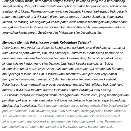
Sebagai pemilik bisnis, beradaptasi dengan lanskap pekerjaan yang terus berkembang
sangat penting. Kini, pekerjaan remote dan hybrid semakin banyak diminati, selain posisi
tradisional di lokasi. Pekerja.com menawarkan berbagai kategori pekerjaan, baik pekerja
remote maupun pekerja di lokasi, di kota besar seperti Jakarta, Bandung, Yogyakarta,
Medan, Semarang. Meningkatnya kesempatan kerja remote memungkinkan perusahaan
mengakses talenta lebih luas sambil memberi fleksibilitas lebih pada karyawan. Pekerja
terampil dari kota seperti Surabaya dan Makassar siap bergabung tim.
Mengapa Memilih Pekerja.com untuk Kebutuhan Talenta?
Pekerja.com menyediakan akses ke jaringan pencari kerja luas di Indonesia, termasuk
kota utama seperti Jakarta, Bali, dan Surabaya. Platform ini memastikan pemilik bisnis
dapat menemukan kandidat dengan berbagai keterampilan, dari profesional teknologi
hingga asisten kantor, yang siap berkontribusi pada kesuksesan bisnis. Solusi
disesuaikan untuk setiap jenis bisnis, baik membutuhkan pekerja remote dari Bandung
atau pekerja di lokasi dari Bali. Platform kami mempermudah pemberi kerja dalam
memposting lowongan, meninjau CV, dan berinteraksi langsung dengan kandidat.
Pekerja.com juga memastikan proses perekrutan menjadi lebih efisien, baik bagi yang
merekrut di Jakarta maupun daerah lebih kecil seperti Surabaya atau Malang.
Fleksibilitas menjadi keuntungan utama menggunakan Pekerja.com, yang memungkinkan
pemilihan pekerja remote atau pekerja di lokasi di berbagai kota besar seperti Bandung,
Medan, dan Yogyakarta.
Kami juga memastikan akses talenta terbaik di berbagai provinsi
populer Indonesia. Baik di Jakarta, Bali, atau Surabaya, berbagai pilihan talenta tersedia
sesuai kebutuhan bisnis. Fleksibilitas dalam mempekerjakan pekerja remote atau di
lokasi membantu mengoptimalkan anggaran dan kebutuhan perekrutan. Pekerja.com
memungkinkan terhubung dengan pekerja berkualitas tanpa batasan geografis.