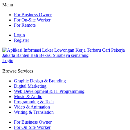
Menu
For Business Owner
For On-Site Worker
For Remote
Login
Register
Login
Browse Services
Graphic Design & Branding
Digital Marketing
Web Development & IT Programming
Music & Audio
Programming & Tech
Video & Animation
Writing & Translation
For Business Owner
For On-Site Worker