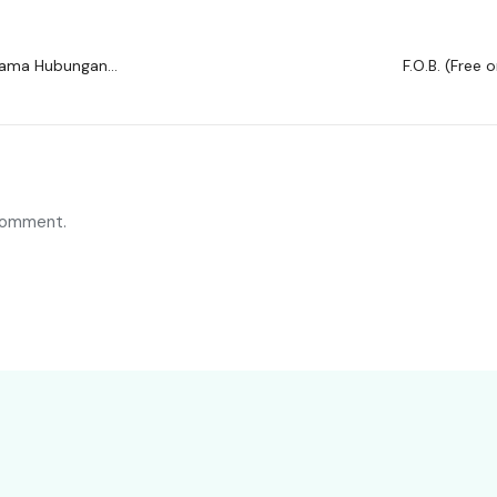
 Utama Hubungan
F.O.B. (Free
comment.