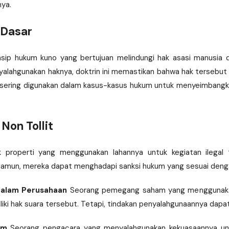
ya.
 Dasar
insip hukum kuno yang bertujuan melindungi hak asasi manusia d
ahgunakan haknya, doktrin ini memastikan bahwa hak tersebut t
i sering digunakan dalam kasus-kasus hukum untuk menyeimbangka
Non Tollit
 properti yang menggunakan lahannya untuk kegiatan ilegal 
Namun, mereka dapat menghadapi sanksi hukum yang sesuai dengan
dalam Perusahaan
Seorang pemegang saham yang menggunakan
ki hak suara tersebut. Tetapi, tindakan penyalahgunaannya dapat
um
Seorang pengacara yang menyalahgunakan kekuasaannya untu