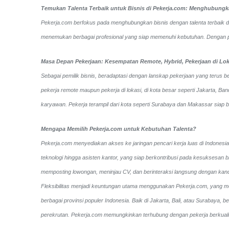
Temukan Talenta Terbaik untuk Bisnis di Pekerja.com: Menghubungkan
Pekerja.com berfokus pada menghubungkan bisnis dengan talenta terbaik di I
menemukan berbagai profesional yang siap memenuhi kebutuhan. Dengan perm
Masa Depan Pekerjaan: Kesempatan Remote, Hybrid, Pekerjaan di Lok
Sebagai pemilik bisnis, beradaptasi dengan lanskap pekerjaan yang terus be
pekerja remote maupun pekerja di lokasi, di kota besar seperti Jakarta, 
karyawan. Pekerja terampil dari kota seperti Surabaya dan Makassar siap 
Mengapa Memilih Pekerja.com untuk Kebutuhan Talenta?
Pekerja.com menyediakan akses ke jaringan pencari kerja luas di Indonesia
teknologi hingga asisten kantor, yang siap berkontribusi pada kesuksesan b
memposting lowongan, meninjau CV, dan berinteraksi langsung dengan kan
Fleksibilitas menjadi keuntungan utama menggunakan Pekerja.com, yang mem
berbagai provinsi populer Indonesia. Baik di Jakarta, Bali, atau Surabaya,
perekrutan. Pekerja.com memungkinkan terhubung dengan pekerja berkualit