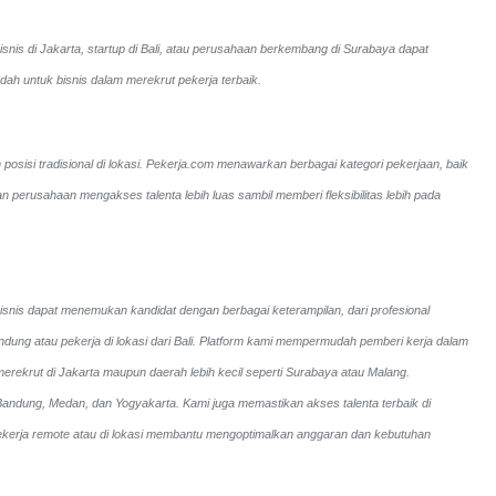
snis di Jakarta, startup di Bali, atau perusahaan berkembang di Surabaya dapat
ah untuk bisnis dalam merekrut pekerja terbaik.
posisi tradisional di lokasi. Pekerja.com menawarkan berbagai kategori pekerjaan, baik
perusahaan mengakses talenta lebih luas sambil memberi fleksibilitas lebih pada
bisnis dapat menemukan kandidat dengan berbagai keterampilan, dari profesional
andung atau pekerja di lokasi dari Bali. Platform kami mempermudah pemberi kerja dalam
merekrut di Jakarta maupun daerah lebih kecil seperti Surabaya atau Malang.
i Bandung, Medan, dan Yogyakarta.
Kami juga memastikan akses talenta terbaik di
an pekerja remote atau di lokasi membantu mengoptimalkan anggaran dan kebutuhan