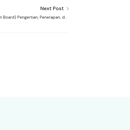
Next Post
 on Board) Pengertian, Penerapan, dan
Masalah dalam Perspektif Hukum