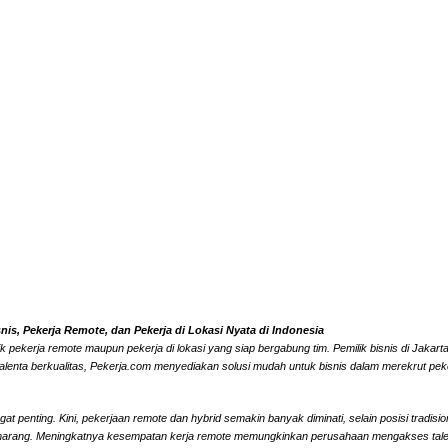
s, Pekerja Remote, dan Pekerja di Lokasi Nyata di Indonesia
k pekerja remote maupun pekerja di lokasi yang siap bergabung tim. Pemilik bisnis di Jaka
alenta berkualitas, Pekerja.com menyediakan solusi mudah untuk bisnis dalam merekrut peke
 penting. Kini, pekerjaan remote dan hybrid semakin banyak diminati, selain posisi tradisi
marang. Meningkatnya kesempatan kerja remote memungkinkan perusahaan mengakses talenta l