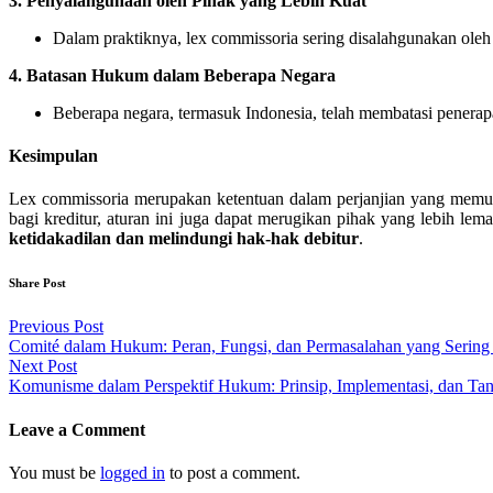
3.
Penyalahgunaan oleh Pihak yang Lebih Kuat
Dalam praktiknya, lex commissoria sering disalahgunakan oleh
4.
Batasan Hukum dalam Beberapa Negara
Beberapa negara, termasuk Indonesia, telah membatasi penerapa
Kesimpulan
Lex commissoria merupakan ketentuan dalam perjanjian yang memun
bagi kreditur, aturan ini juga dapat merugikan pihak yang lebih l
ketidakadilan dan melindungi hak-hak debitur
.
Share Post
Post
Previous Post
Comité dalam Hukum: Peran, Fungsi, dan Permasalahan yang Sering 
navigation
Next Post
Komunisme dalam Perspektif Hukum: Prinsip, Implementasi, dan Ta
Leave a Comment
You must be
logged in
to post a comment.