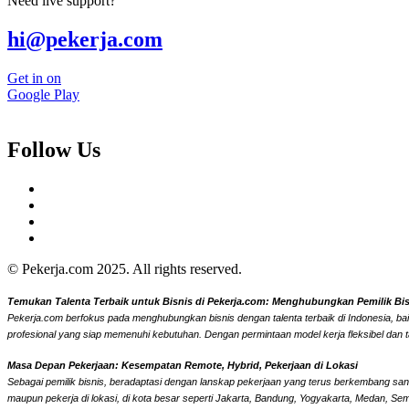
Need live support?
hi@pekerja.com
Get in on
Google Play
Follow Us
© Pekerja.com 2025. All rights reserved.
Temukan Talenta Terbaik untuk Bisnis di Pekerja.com: Menghubungkan Pemilik Bisni
Pekerja.com berfokus pada menghubungkan bisnis dengan talenta terbaik di Indonesia, bai
profesional yang siap memenuhi kebutuhan. Dengan permintaan model kerja fleksibel dan t
Masa Depan Pekerjaan: Kesempatan Remote, Hybrid, Pekerjaan di Lokasi
Sebagai pemilik bisnis, beradaptasi dengan lanskap pekerjaan yang terus berkembang sangat
maupun pekerja di lokasi, di kota besar seperti Jakarta, Bandung, Yogyakarta, Medan, Se