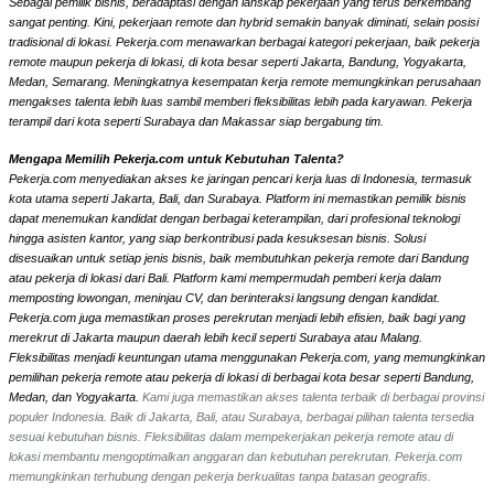
Sebagai pemilik bisnis, beradaptasi dengan lanskap pekerjaan yang terus berkembang
sangat penting. Kini, pekerjaan remote dan hybrid semakin banyak diminati, selain posisi
tradisional di lokasi. Pekerja.com menawarkan berbagai kategori pekerjaan, baik pekerja
remote maupun pekerja di lokasi, di kota besar seperti Jakarta, Bandung, Yogyakarta,
Medan, Semarang. Meningkatnya kesempatan kerja remote memungkinkan perusahaan
mengakses talenta lebih luas sambil memberi fleksibilitas lebih pada karyawan. Pekerja
terampil dari kota seperti Surabaya dan Makassar siap bergabung tim.
Mengapa Memilih Pekerja.com untuk Kebutuhan Talenta?
Pekerja.com menyediakan akses ke jaringan pencari kerja luas di Indonesia, termasuk
kota utama seperti Jakarta, Bali, dan Surabaya. Platform ini memastikan pemilik bisnis
dapat menemukan kandidat dengan berbagai keterampilan, dari profesional teknologi
hingga asisten kantor, yang siap berkontribusi pada kesuksesan bisnis. Solusi
disesuaikan untuk setiap jenis bisnis, baik membutuhkan pekerja remote dari Bandung
atau pekerja di lokasi dari Bali. Platform kami mempermudah pemberi kerja dalam
memposting lowongan, meninjau CV, dan berinteraksi langsung dengan kandidat.
Pekerja.com juga memastikan proses perekrutan menjadi lebih efisien, baik bagi yang
merekrut di Jakarta maupun daerah lebih kecil seperti Surabaya atau Malang.
Fleksibilitas menjadi keuntungan utama menggunakan Pekerja.com, yang memungkinkan
pemilihan pekerja remote atau pekerja di lokasi di berbagai kota besar seperti Bandung,
Medan, dan Yogyakarta.
Kami juga memastikan akses talenta terbaik di berbagai provinsi
populer Indonesia. Baik di Jakarta, Bali, atau Surabaya, berbagai pilihan talenta tersedia
sesuai kebutuhan bisnis. Fleksibilitas dalam mempekerjakan pekerja remote atau di
lokasi membantu mengoptimalkan anggaran dan kebutuhan perekrutan. Pekerja.com
memungkinkan terhubung dengan pekerja berkualitas tanpa batasan geografis.