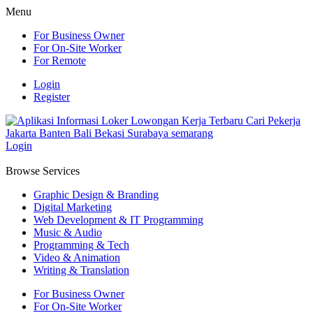
Menu
For Business Owner
For On-Site Worker
For Remote
Login
Register
Login
Browse Services
Graphic Design & Branding
Digital Marketing
Web Development & IT Programming
Music & Audio
Programming & Tech
Video & Animation
Writing & Translation
For Business Owner
For On-Site Worker