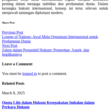
penting dalam menjaga stabilitas dan perdamaian dunia. Dalam
kerangka hukum internasional, konsep ini terus relevan untuk
menjawab tantangan diplomasi modern.
Share Post
Post
Previous Post
League of Nations: Awal Mula Organisasi Internasional untuk
navigation
Perdamaian Dunia
Next Post
Zaken dalam Perspektif Hukum: Pengertian, Aspek, dan
Implikasinya
Leave a Comment
You must be
logged in
to post a comment.
Related Posts
March 8, 2025
Quota Litis dalam Hukum Kesepakatan Imbalan dalam
Perkara Hukum