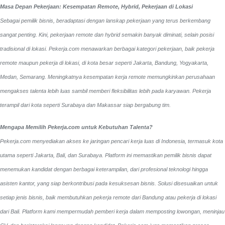
Masa Depan Pekerjaan: Kesempatan Remote, Hybrid, Pekerjaan di Lokasi
Sebagai pemilik bisnis, beradaptasi dengan lanskap pekerjaan yang terus berkembang
sangat penting. Kini, pekerjaan remote dan hybrid semakin banyak diminati, selain posisi
tradisional di lokasi. Pekerja.com menawarkan berbagai kategori pekerjaan, baik pekerja
remote maupun pekerja di lokasi, di kota besar seperti Jakarta, Bandung, Yogyakarta,
Medan, Semarang. Meningkatnya kesempatan kerja remote memungkinkan perusahaan
mengakses talenta lebih luas sambil memberi fleksibilitas lebih pada karyawan. Pekerja
terampil dari kota seperti Surabaya dan Makassar siap bergabung tim.
Mengapa Memilih Pekerja.com untuk Kebutuhan Talenta?
Pekerja.com menyediakan akses ke jaringan pencari kerja luas di Indonesia, termasuk kota
utama seperti Jakarta, Bali, dan Surabaya. Platform ini memastikan pemilik bisnis dapat
menemukan kandidat dengan berbagai keterampilan, dari profesional teknologi hingga
asisten kantor, yang siap berkontribusi pada kesuksesan bisnis. Solusi disesuaikan untuk
setiap jenis bisnis, baik membutuhkan pekerja remote dari Bandung atau pekerja di lokasi
dari Bali. Platform kami mempermudah pemberi kerja dalam memposting lowongan, meninjau