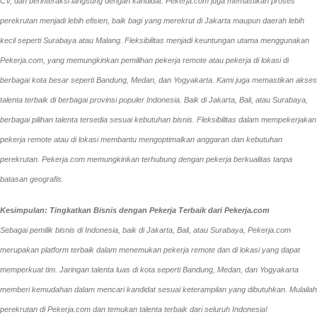
CV, dan berinteraksi langsung dengan kandidat.
Pekerja.com juga memastikan proses
perekrutan menjadi lebih efisien, baik bagi yang merekrut di Jakarta maupun daerah lebih
kecil seperti Surabaya atau Malang. Fleksibilitas menjadi keuntungan utama menggunakan
Pekerja.com, yang memungkinkan pemilihan pekerja remote atau pekerja di lokasi di
berbagai kota besar seperti Bandung, Medan, dan Yogyakarta.
Kami juga memastikan akses
talenta terbaik di berbagai provinsi populer Indonesia. Baik di Jakarta, Bali, atau Surabaya,
berbagai pilihan talenta tersedia sesuai kebutuhan bisnis. Fleksibilitas dalam mempekerjakan
pekerja remote atau di lokasi membantu mengoptimalkan anggaran dan kebutuhan
perekrutan. Pekerja.com memungkinkan terhubung dengan pekerja berkualitas tanpa
batasan geografis.
Kesimpulan: Tingkatkan Bisnis dengan Pekerja Terbaik dari Pekerja.com
Sebagai pemilik bisnis di Indonesia, baik di Jakarta, Bali, atau Surabaya, Pekerja.com
merupakan platform terbaik dalam menemukan pekerja remote dan di lokasi yang dapat
memperkuat tim. Jaringan talenta luas di kota seperti Bandung, Medan, dan Yogyakarta
memberi kemudahan dalam mencari kandidat sesuai keterampilan yang dibutuhkan. Mulailah
perekrutan di Pekerja.com dan temukan talenta terbaik dari seluruh Indonesia!