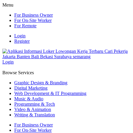
Menu
For Business Owner
For On-Site Worker
For Remote
Login
Register
Login
Browse Services
Graphic Design & Branding
Digital Marketing
Web Development & IT Programming
Music & Audio
Programming & Tech
Video & Animation
Writing & Translation
For Business Owner
For On-Site Worker