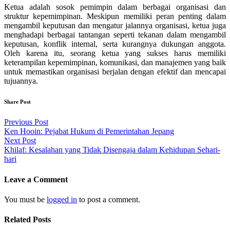
Ketua adalah sosok pemimpin dalam berbagai organisasi dan
struktur kepemimpinan. Meskipun memiliki peran penting dalam
mengambil keputusan dan mengatur jalannya organisasi, ketua juga
menghadapi berbagai tantangan seperti tekanan dalam mengambil
keputusan, konflik internal, serta kurangnya dukungan anggota.
Oleh karena itu, seorang ketua yang sukses harus memiliki
keterampilan kepemimpinan, komunikasi, dan manajemen yang baik
untuk memastikan organisasi berjalan dengan efektif dan mencapai
tujuannya.
Share Post
Post
Previous Post
Ken Hooin: Pejabat Hukum di Pemerintahan Jepang
navigation
Next Post
Khilaf: Kesalahan yang Tidak Disengaja dalam Kehidupan Sehari-
hari
Leave a Comment
You must be
logged in
to post a comment.
Related Posts