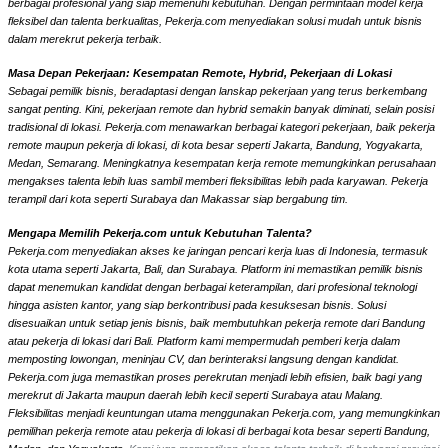
berbagai profesional yang siap memenuhi kebutuhan. Dengan permintaan model kerja
fleksibel dan talenta berkualitas, Pekerja.com menyediakan solusi mudah untuk bisnis
dalam merekrut pekerja terbaik.
Masa Depan Pekerjaan: Kesempatan Remote, Hybrid, Pekerjaan di Lokasi
Sebagai pemilik bisnis, beradaptasi dengan lanskap pekerjaan yang terus berkembang
sangat penting. Kini, pekerjaan remote dan hybrid semakin banyak diminati, selain posisi
tradisional di lokasi. Pekerja.com menawarkan berbagai kategori pekerjaan, baik pekerja
remote maupun pekerja di lokasi, di kota besar seperti Jakarta, Bandung, Yogyakarta,
Medan, Semarang. Meningkatnya kesempatan kerja remote memungkinkan perusahaan
mengakses talenta lebih luas sambil memberi fleksibilitas lebih pada karyawan. Pekerja
terampil dari kota seperti Surabaya dan Makassar siap bergabung tim.
Mengapa Memilih Pekerja.com untuk Kebutuhan Talenta?
Pekerja.com menyediakan akses ke jaringan pencari kerja luas di Indonesia, termasuk
kota utama seperti Jakarta, Bali, dan Surabaya. Platform ini memastikan pemilik bisnis
dapat menemukan kandidat dengan berbagai keterampilan, dari profesional teknologi
hingga asisten kantor, yang siap berkontribusi pada kesuksesan bisnis. Solusi
disesuaikan untuk setiap jenis bisnis, baik membutuhkan pekerja remote dari Bandung
atau pekerja di lokasi dari Bali. Platform kami mempermudah pemberi kerja dalam
memposting lowongan, meninjau CV, dan berinteraksi langsung dengan kandidat.
Pekerja.com juga memastikan proses perekrutan menjadi lebih efisien, baik bagi yang
merekrut di Jakarta maupun daerah lebih kecil seperti Surabaya atau Malang.
Fleksibilitas menjadi keuntungan utama menggunakan Pekerja.com, yang memungkinkan
pemilihan pekerja remote atau pekerja di lokasi di berbagai kota besar seperti Bandung,