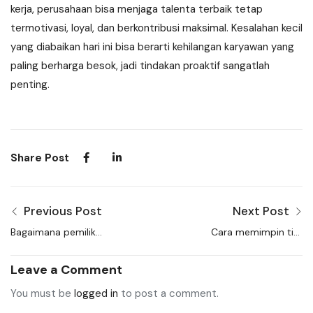
kerja, perusahaan bisa menjaga talenta terbaik tetap
termotivasi, loyal, dan berkontribusi maksimal. Kesalahan kecil
yang diabaikan hari ini bisa berarti kehilangan karyawan yang
paling berharga besok, jadi tindakan proaktif sangatlah
penting.
Share Post
Previous Post
Next Post
Bagaimana pemilik
Cara memimpin tim
bisnis kecil bersaing
lintas generasi agar
dalam menarik talenta
tidak terjadi konflik
Leave a Comment
tanpa brand besar
internal
You must be
logged in
to post a comment.