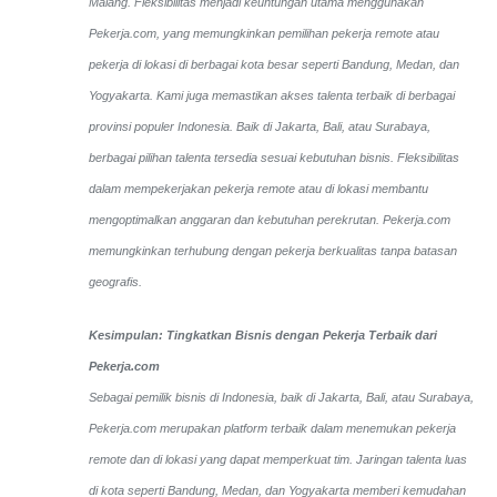
Malang. Fleksibilitas menjadi keuntungan utama menggunakan
Pekerja.com, yang memungkinkan pemilihan pekerja remote atau
pekerja di lokasi di berbagai kota besar seperti Bandung, Medan, dan
Yogyakarta.
Kami juga memastikan akses talenta terbaik di berbagai
provinsi populer Indonesia. Baik di Jakarta, Bali, atau Surabaya,
berbagai pilihan talenta tersedia sesuai kebutuhan bisnis. Fleksibilitas
dalam mempekerjakan pekerja remote atau di lokasi membantu
mengoptimalkan anggaran dan kebutuhan perekrutan. Pekerja.com
memungkinkan terhubung dengan pekerja berkualitas tanpa batasan
geografis.
Kesimpulan: Tingkatkan Bisnis dengan Pekerja Terbaik dari
Pekerja.com
Sebagai pemilik bisnis di Indonesia, baik di Jakarta, Bali, atau Surabaya,
Pekerja.com merupakan platform terbaik dalam menemukan pekerja
remote dan di lokasi yang dapat memperkuat tim. Jaringan talenta luas
di kota seperti Bandung, Medan, dan Yogyakarta memberi kemudahan