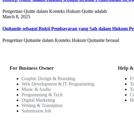
Pengertian Quitte dalam Konteks Hukum Quitte adalah
March 8, 2025
Quitantie sebagai Bukti Pembayaran yang Sah dalam Hukum Pe
Pengertian Quitantie dalam Konteks Hukum Quitantie berasal
For Business Owner
Help &
Graphic Design & Branding
F
Web Development & IT Programming
T
Music & Audio
T
Programming & Tech
Co
Digital Marketing
H
Writing & Translation
Submission Job