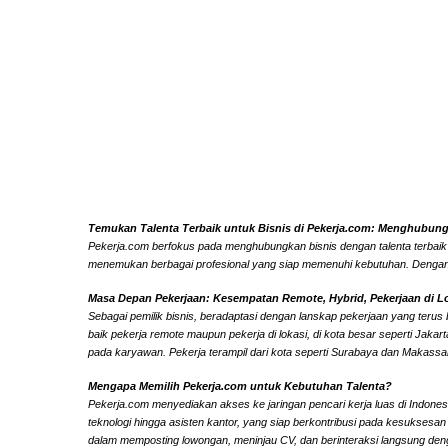
Temukan Talenta Terbaik untuk Bisnis di Pekerja.com: Menghubungka
Pekerja.com berfokus pada menghubungkan bisnis dengan talenta terbaik di
menemukan berbagai profesional yang siap memenuhi kebutuhan. Dengan pe
Masa Depan Pekerjaan: Kesempatan Remote, Hybrid, Pekerjaan di L
Sebagai pemilik bisnis, beradaptasi dengan lanskap pekerjaan yang terus 
baik pekerja remote maupun pekerja di lokasi, di kota besar seperti Jak
pada karyawan. Pekerja terampil dari kota seperti Surabaya dan Makassar
Mengapa Memilih Pekerja.com untuk Kebutuhan Talenta?
Pekerja.com menyediakan akses ke jaringan pencari kerja luas di Indonesi
teknologi hingga asisten kantor, yang siap berkontribusi pada kesuksesan 
dalam memposting lowongan, meninjau CV, dan berinteraksi langsung den