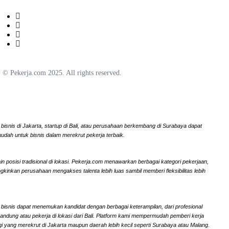
© Pekerja.com 2025. All rights reserved.
bisnis di Jakarta, startup di Bali, atau perusahaan berkembang di Surabaya dapat
udah untuk bisnis dalam merekrut pekerja terbaik.
n posisi tradisional di lokasi. Pekerja.com menawarkan berbagai kategori pekerjaan,
inkan perusahaan mengakses talenta lebih luas sambil memberi fleksibilitas lebih
k bisnis dapat menemukan kandidat dengan berbagai keterampilan, dari profesional
Bandung atau pekerja di lokasi dari Bali. Platform kami mempermudah pemberi kerja
gi yang merekrut di Jakarta maupun daerah lebih kecil seperti Surabaya atau Malang.