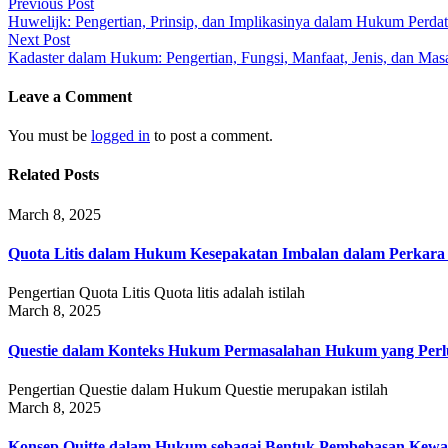
Previous Post
Huwelijk: Pengertian, Prinsip, dan Implikasinya dalam Hukum Perda
Next Post
Kadaster dalam Hukum: Pengertian, Fungsi, Manfaat, Jenis, dan Masa
Leave a Comment
You must be
logged in
to post a comment.
Related Posts
March 8, 2025
Quota Litis dalam Hukum Kesepakatan Imbalan dalam Perkar
Pengertian Quota Litis Quota litis adalah istilah
March 8, 2025
Questie dalam Konteks Hukum Permasalahan Hukum yang Perlu
Pengertian Questie dalam Hukum Questie merupakan istilah
March 8, 2025
Konsep Quitte dalam Hukum sebagai Bentuk Pembebasan Kewa