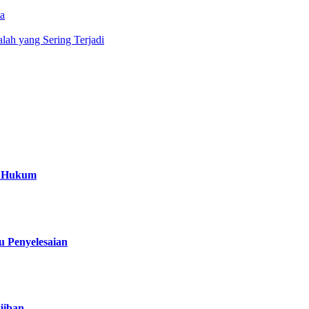
ta
lah yang Sering Terjadi
a Hukum
 Penyelesaian
jiban