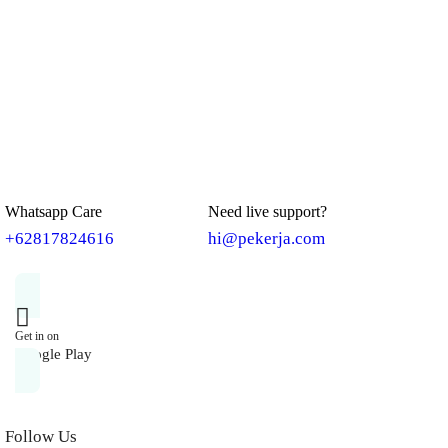
Whatsapp Care
Need live support?
+62817824616
hi@pekerja.com
Get in on
Google Play
Follow Us