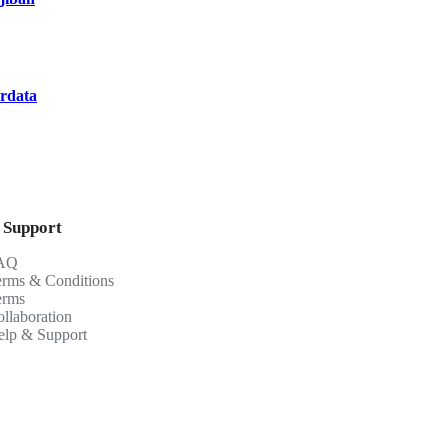
rdata
 Support
AQ
erms & Conditions
erms
llaboration
elp & Support