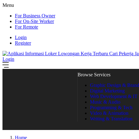
Menu
For Business Owner
For On-Site Worker
For Remote
Login
Register
Login
Browse Services
Graphic Design & Brand
Digital Marketing
Web Development & IT
Music & Audio
Programming & Tech
Video & Animation
Writing & Translation
Home