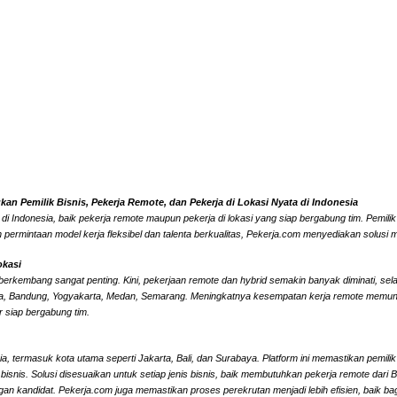
n Pemilik Bisnis, Pekerja Remote, dan Pekerja di Lokasi Nyata di Indonesia
 Indonesia, baik pekerja remote maupun pekerja di lokasi yang siap bergabung tim. Pemilik 
rmintaan model kerja fleksibel dan talenta berkualitas, Pekerja.com menyediakan solusi m
okasi
berkembang sangat penting. Kini, pekerjaan remote dan hybrid semakin banyak diminati, selai
arta, Bandung, Yogyakarta, Medan, Semarang. Meningkatnya kesempatan kerja remote memungk
 siap bergabung tim.
a, termasuk kota utama seperti Jakarta, Bali, dan Surabaya. Platform ini memastikan pemili
bisnis. Solusi disesuaikan untuk setiap jenis bisnis, baik membutuhkan pekerja remote dari 
gan kandidat.
Pekerja.com juga memastikan proses perekrutan menjadi lebih efisien, baik ba