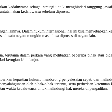
kan kadaluwarsa sebagai strategi untuk menghindari tanggung jawab
untutan akan kedaluwarsa sebelum diproses.
engan lainnya. Dalam hukum internasional, hal ini bisa menyebabkan 
sa di satu negara mungkin masih bisa diproses di negara lain.
a, terutama dalam perkara yang melibatkan beberapa pihak atau bi
ri kerugian lebih lanjut.
rikan kepastian hukum, mendorong penyelesaian cepat, dan melindung
nyalahgunaan oleh pihak-pihak tertentu, serta perbedaan ketentuan ka
au waktu kadaluwarsa untuk melindungi hak mereka di pengadilan.