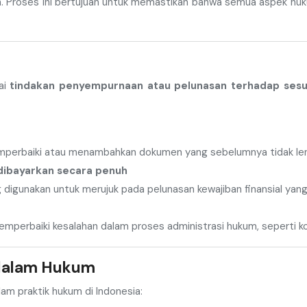
. Proses ini bertujuan untuk memastikan bahwa semua aspek hu
ai
tindakan penyempurnaan atau pelunasan terhadap sesu
emperbaiki atau menambahkan dokumen yang sebelumnya tidak le
 dibayarkan secara penuh
 digunakan untuk merujuk pada pelunasan kewajiban finansial yang
mperbaiki kesalahan dalam proses administrasi hukum, seperti kor
 dalam Hukum
am praktik hukum di Indonesia: