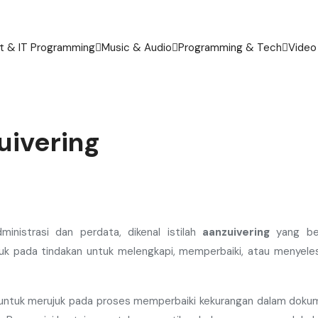
 & IT Programming
Music & Audio
Programming & Tech
Video
uivering
inistrasi dan perdata, dikenal istilah
aanzuivering
yang bera
juk pada tindakan untuk melengkapi, memperbaiki, atau menyele
n untuk merujuk pada proses memperbaiki kekurangan dalam dok