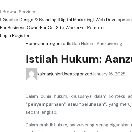
Browse Services
Graphic Design & Branding
Digital Marketing
Web Development
For Business Owner
For On-Site Worker
For Remote
Login
Register
Home
Uncategorized
Istilah Hukum: Aanzuivering
Istilah Hukum: Aanz
kalmanjunior
Uncategorized
January 16, 2025
Dalam dunia hukum, khususnya dalam konteks adm
“penyempurnaan” atau “pelunasan”
, yang meru
secara lengkap.
Dalam praktik hukum, aanzuivering sering digunaka