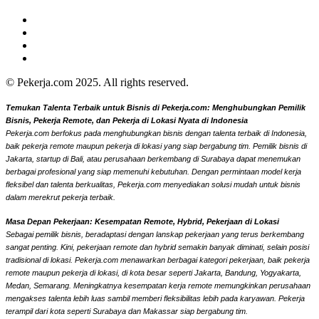
© Pekerja.com 2025. All rights reserved.
Temukan Talenta Terbaik untuk Bisnis di Pekerja.com: Menghubungkan Pemilik
Bisnis, Pekerja Remote, dan Pekerja di Lokasi Nyata di Indonesia
Pekerja.com berfokus pada menghubungkan bisnis dengan talenta terbaik di Indonesia,
baik pekerja remote maupun pekerja di lokasi yang siap bergabung tim. Pemilik bisnis di
Jakarta, startup di Bali, atau perusahaan berkembang di Surabaya dapat menemukan
berbagai profesional yang siap memenuhi kebutuhan. Dengan permintaan model kerja
fleksibel dan talenta berkualitas, Pekerja.com menyediakan solusi mudah untuk bisnis
dalam merekrut pekerja terbaik.
Masa Depan Pekerjaan: Kesempatan Remote, Hybrid, Pekerjaan di Lokasi
Sebagai pemilik bisnis, beradaptasi dengan lanskap pekerjaan yang terus berkembang
sangat penting. Kini, pekerjaan remote dan hybrid semakin banyak diminati, selain posisi
tradisional di lokasi. Pekerja.com menawarkan berbagai kategori pekerjaan, baik pekerja
remote maupun pekerja di lokasi, di kota besar seperti Jakarta, Bandung, Yogyakarta,
Medan, Semarang. Meningkatnya kesempatan kerja remote memungkinkan perusahaan
mengakses talenta lebih luas sambil memberi fleksibilitas lebih pada karyawan. Pekerja
terampil dari kota seperti Surabaya dan Makassar siap bergabung tim.