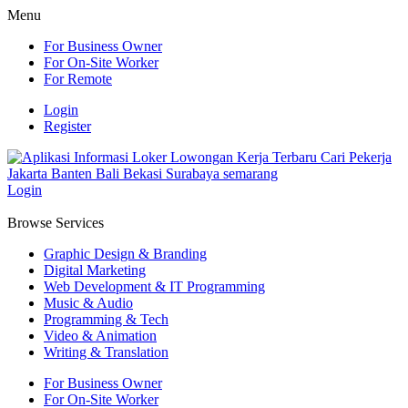
Menu
For Business Owner
For On-Site Worker
For Remote
Login
Register
Login
Browse Services
Graphic Design & Branding
Digital Marketing
Web Development & IT Programming
Music & Audio
Programming & Tech
Video & Animation
Writing & Translation
For Business Owner
For On-Site Worker