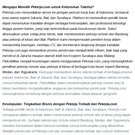
Mengapa Memilih Pekerja.com untuk Kebutuhan Talenta?
Pekerja.com menyediakan akses ke jaringan pencari kerja luas di Indonesia, termasuk
kota utama seperti Jakarta, Bali, dan Surabaya. Platform ini memastikan pemilik bisnis
dapat menemukan kandidat dengan berbagai keterampilan, dari profesional teknologi
hingga asisten kantor, yang siap berkontribusi pada kesuksesan bisnis. Solusi
disesuaikan untuk setiap jenis bisnis, baik membutuhkan pekerja remote dari Bandung
atau pekerja di lokasi dari Bali. Platform kami mempermudah pemberi kerja dalam
memposting lowongan, meninjau CV, dan berinteraksi langsung dengan kandidat.
Pekerja.com juga memastikan proses perekrutan menjadi lebih efisien, baik bagi yang
merekrut di Jakarta maupun daerah lebih kecil seperti Surabaya atau Malang.
Fleksibilitas menjadi keuntungan utama menggunakan Pekerja.com, yang memungkinkan
pemilihan pekerja remote atau pekerja di lokasi di berbagai kota besar seperti Bandung,
Medan, dan Yogyakarta.
Kami juga memastikan akses talenta terbaik di berbagai provinsi
populer Indonesia. Baik di Jakarta, Bali, atau Surabaya, berbagai pilihan talenta tersedia
sesuai kebutuhan bisnis. Fleksibilitas dalam mempekerjakan pekerja remote atau di
lokasi membantu mengoptimalkan anggaran dan kebutuhan perekrutan. Pekerja.com
memungkinkan terhubung dengan pekerja berkualitas tanpa batasan geografis.
Kesimpulan: Tingkatkan Bisnis dengan Pekerja Terbaik dari Pekerja.com
Sebagai pemilik bisnis di Indonesia, baik di Jakarta, Bali, atau Surabaya, Pekerja.com
merupakan platform terbaik dalam menemukan pekerja remote dan di lokasi yang dapat
memperkuat tim. Jaringan talenta luas di kota seperti Bandung, Medan, dan Yogyakarta
memberi kemudahan dalam mencari kandidat sesuai keterampilan yang dibutuhkan.
Mulailah perekrutan di Pekerja.com dan temukan talenta terbaik dari seluruh Indonesia!