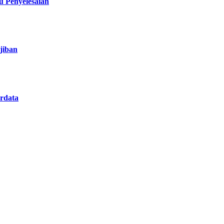
 Penyelesaian
jiban
rdata