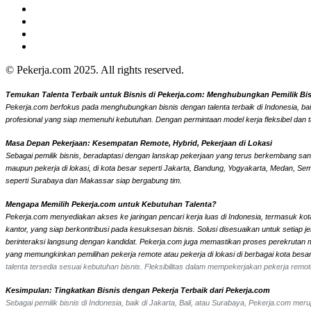
© Pekerja.com 2025. All rights reserved.
Temukan Talenta Terbaik untuk Bisnis di Pekerja.com: Menghubungkan Pemilik Bisni
Pekerja.com berfokus pada menghubungkan bisnis dengan talenta terbaik di Indonesia, bai
profesional yang siap memenuhi kebutuhan. Dengan permintaan model kerja fleksibel dan t
Masa Depan Pekerjaan: Kesempatan Remote, Hybrid, Pekerjaan di Lokasi
Sebagai pemilik bisnis, beradaptasi dengan lanskap pekerjaan yang terus berkembang sangat
maupun pekerja di lokasi, di kota besar seperti Jakarta, Bandung, Yogyakarta, Medan, Se
seperti Surabaya dan Makassar siap bergabung tim.
Mengapa Memilih Pekerja.com untuk Kebutuhan Talenta?
Pekerja.com menyediakan akses ke jaringan pencari kerja luas di Indonesia, termasuk kota
kantor, yang siap berkontribusi pada kesuksesan bisnis. Solusi disesuaikan untuk setiap
berinteraksi langsung dengan kandidat.
Pekerja.com juga memastikan proses perekrutan men
yang memungkinkan pemilihan pekerja remote atau pekerja di lokasi di berbagai kota bes
talenta tersedia sesuai kebutuhan bisnis. Fleksibilitas dalam mempekerjakan pekerja re
Kesimpulan: Tingkatkan Bisnis dengan Pekerja Terbaik dari Pekerja.com
Sebagai pemilik bisnis di Indonesia, baik di Jakarta, Bali, atau Surabaya, Pekerja.com m