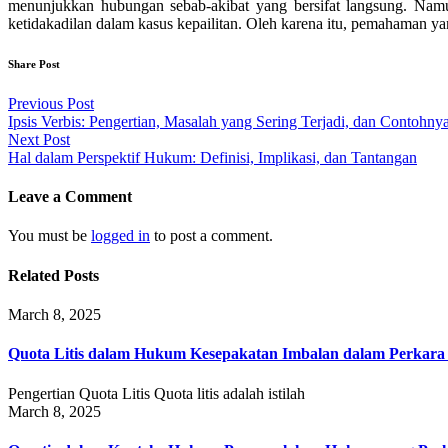
menunjukkan hubungan sebab-akibat yang bersifat langsung. Na
ketidakadilan dalam kasus kepailitan. Oleh karena itu, pemahaman yan
Share Post
Post
Previous Post
Ipsis Verbis: Pengertian, Masalah yang Sering Terjadi, dan Contohny
navigation
Next Post
Hal dalam Perspektif Hukum: Definisi, Implikasi, dan Tantangan
Leave a Comment
You must be
logged in
to post a comment.
Related Posts
March 8, 2025
Quota Litis dalam Hukum Kesepakatan Imbalan dalam Perkar
Pengertian Quota Litis Quota litis adalah istilah
March 8, 2025