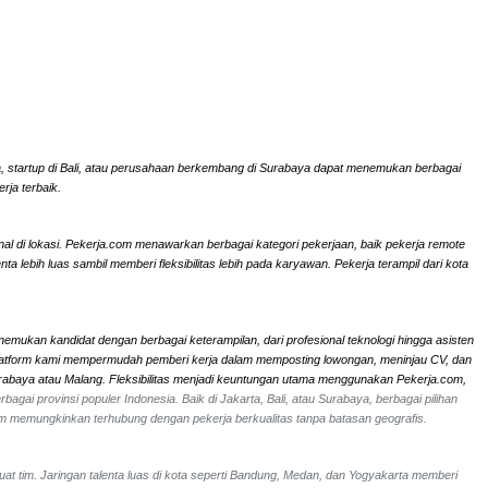
rta, startup di Bali, atau perusahaan berkembang di Surabaya dapat menemukan berbagai
rja terbaik.
onal di lokasi. Pekerja.com menawarkan berbagai kategori pekerjaan, baik pekerja remote
ebih luas sambil memberi fleksibilitas lebih pada karyawan. Pekerja terampil dari kota
nemukan kandidat dengan berbagai keterampilan, dari profesional teknologi hingga asisten
li. Platform kami mempermudah pemberi kerja dalam memposting lowongan, meninjau CV, dan
Surabaya atau Malang. Fleksibilitas menjadi keuntungan utama menggunakan Pekerja.com,
bagai provinsi populer Indonesia. Baik di Jakarta, Bali, atau Surabaya, berbagai pilihan
om memungkinkan terhubung dengan pekerja berkualitas tanpa batasan geografis.
uat tim. Jaringan talenta luas di kota seperti Bandung, Medan, dan Yogyakarta memberi