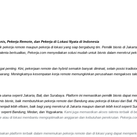
s, Pekerja Remote, dan Pekerja di Lokasi Nyata di Indonesia
k pekerja remote maupun pekerja di lokasi yang siap bergabung tim. Pemilik bisnis di Jaka
alenta berkualitas, Pekerja.com menyediakan solusi mudah untuk bisnis dalam merekrut peke
 penting. Kini, pekerjaan remote dan hybrid semakin banyak diminati, selain posisi tradisi
marang. Meningkatnya kesempatan kerja remote memungkinkan perusahaan mengakses talenta l
 utama seperti Jakarta, Bali, dan Surabaya. Platform ini memastikan pemilik bisnis dapat me
 jenis bisnis, baik membutuhkan pekerja remote dari Bandung atau pekerja di lokasi dari Ba
jadi lebih efisien, baik bagi yang merekrut di Jakarta maupun daerah lebih kecil seperti 
ar seperti Bandung, Medan, dan Yogyakarta.
Kami juga memastikan akses talenta terbaik di ber
mote atau di lokasi membantu mengoptimalkan anggaran dan kebutuhan perekrutan. Pekerja.c
erupakan platform terbaik dalam menemukan pekerja remote dan di lokasi yang dapat memperk