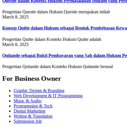
Questie dalam Konteks Hukum Permasalahan Hukum yang Perlu
Pengertian Questie dalam Hukum Questie merupakan istilah
March 8, 2025
Konsep Quitte dalam Hukum sebagai Bentuk Pembebasan Kewa
Pengertian Quitte dalam Konteks Hukum Quitte adalah
March 8, 2025
Quitantie sebagai Bukti Pembayaran yang Sah dalam Hukum Pe
Pengertian Quitantie dalam Konteks Hukum Quitantie berasal
For Business Owner
Graphic Design & Branding
Web Development & IT Programming
Music & Audio
Programming & Tech
Digital Marketing
Writing & Translation
Submission Job