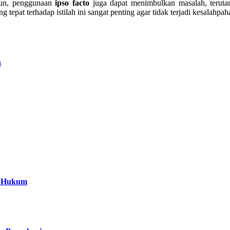
mun, penggunaan
ipso facto
juga dapat menimbulkan masalah, terutam
g tepat terhadap istilah ini sangat penting agar tidak terjadi kesala
a
a Hukum