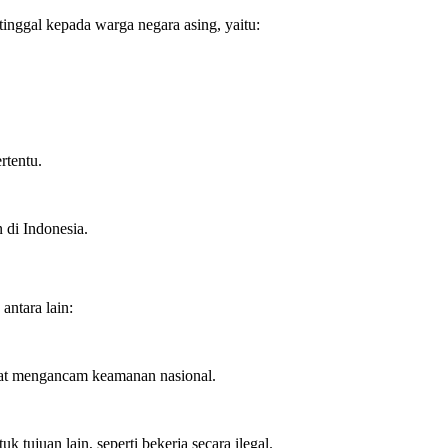
tinggal kepada warga negara asing, yaitu:
rtentu.
 di Indonesia.
antara lain:
at mengancam keamanan nasional.
tujuan lain, seperti bekerja secara ilegal.