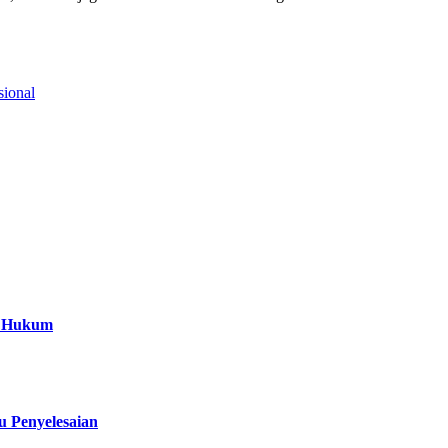
sional
a Hukum
 Penyelesaian