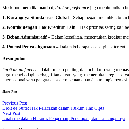
Meskipun memiliki manfaat,
droit de preference
juga menimbulkan beb
1. Kurangnya Standarisasi Global
– Setiap negara memiliki aturan 
2. Konflik dengan Hak Kreditur Lain
– Hak prioritas sering kali 
3. Beban Administratif
– Dalam kepailitan, menentukan kreditur ma
4. Potensi Penyalahgunaan
– Dalam beberapa kasus, pihak tertent
Kesimpulan
Droit de preference
adalah prinsip penting dalam hukum yang memast
juga menghadapi berbagai tantangan yang memerlukan regulasi ya
internasional serta penguatan sistem pemantauan dalam implementasi
Share Post
Post
Previous Post
Droit de Suite: Hak Pelacakan dalam Hukum Hak Cipta
navigation
Next Post
Dualisme dalam Hukum: Pengertian, Penerapan, dan Tantangannya