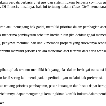
hukum perdata berbasis
civil law
dan sistem hukum berbasis
common l
 Di Prancis, misalnya, hak ini tertuang dalam
Code Civil
, sementara
yawan atau pemegang hak gadai, memiliki prioritas dalam pembagian ase
 menerima pembayaran sebelum kreditur lain jika debitur gagal meme
, penyewa memiliki hak untuk membeli properti yang disewanya sebel
tentu memiliki prioritas dalam menerima aset tertentu dari harta waris
pihak-pihak tertentu memiliki hak yang jelas dalam berbagai transaksi
ur kecil sering kali mendapatkan perlindungan melalui hak preferensi.
s tentang prioritas pembayaran, pasar keuangan dan bisnis dapat berope
 sebelumnya dapat mengurangi kemungkinan konflik hukum dalam pemb
nce