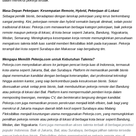
dalam merekrut pekerja terbaik.
Masa Depan Pekerjaan: Kesempatan Remote, Hybrid, Pekerjaan di Lokasi
Sebagai pemilik bisnis, beradaptasi dengan lanskap pekerjaan yang terus berkembang
sangat penting. Kini, pekerjaan remote dan hybrid semakin banyak diminati, selain posisi
tradisional di lokasi. Pekerja.com menawarkan berbagai kategori pekerjaan, baik pekerja
remote maupun pekerja di lokasi, di kota besar seperti Jakarta, Bandung, Yogyakarta,
Medan, Semarang. Meningkatnya kesempatan kerja remote memungkinkan perusahaan
mengakses talenta lebih luas sambil memberi fleksibilitas lebih pada karyawan. Pekerja
terampil dari kota seperti Surabaya dan Makassar siap bergabung tim.
Mengapa Memilih Pekerja.com untuk Kebutuhan Talenta?
Pekerja.com menyediakan akses ke jaringan pencari kerja luas di Indonesia, termasuk
kota utama seperti Jakarta, Bali, dan Surabaya. Platform ini memastikan pemilik bisnis
dapat menemukan kandidat dengan berbagai keterampilan, dari profesional teknologi
hingga asisten kantor, yang siap berkontribusi pada kesuksesan bisnis. Solusi
disesuaikan untuk setiap jenis bisnis, baik membutuhkan pekerja remote dari Bandung
atau pekerja di lokasi dari Bali. Platform kami mempermudah pemberi kerja dalam
memposting lowongan, meninjau CV, dan berinteraksi langsung dengan kandidat.
Pekerja.com juga memastikan proses perekrutan menjadi lebih efisien, baik bagi yang
merekrut di Jakarta maupun daerah lebih kecil seperti Surabaya atau Malang.
Fleksibilitas menjadi keuntungan utama menggunakan Pekerja.com, yang memungkinkan
pemilihan pekerja remote atau pekerja di lokasi di berbagai kota besar seperti Bandung,
Medan, dan Yogyakarta.
Kami juga memastikan akses talenta terbaik di berbagai provinsi
populer Indonesia. Baik di Jakarta, Bali, atau Surabaya, berbagai pilihan talenta tersedia
sesuai kebutuhan bisnis. Fleksibilitas dalam mempekerjakan pekerja remote atau di