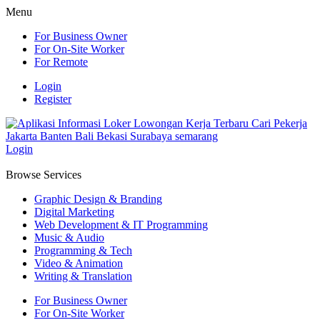
Menu
For Business Owner
For On-Site Worker
For Remote
Login
Register
Login
Browse Services
Graphic Design & Branding
Digital Marketing
Web Development & IT Programming
Music & Audio
Programming & Tech
Video & Animation
Writing & Translation
For Business Owner
For On-Site Worker