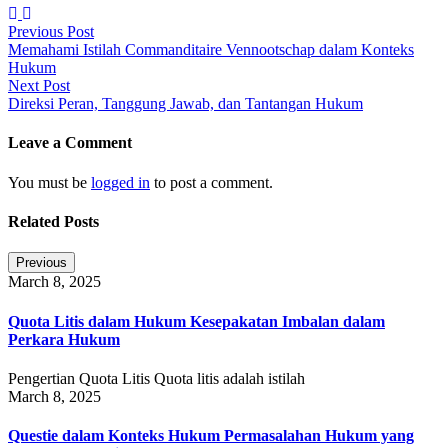
Post
Previous Post
Memahami Istilah Commanditaire Vennootschap dalam Konteks
navigation
Hukum
Next Post
Direksi Peran, Tanggung Jawab, dan Tantangan Hukum
Leave a Comment
You must be
logged in
to post a comment.
Related Posts
Previous
March 8, 2025
Quota Litis dalam Hukum Kesepakatan Imbalan dalam
Perkara Hukum
Pengertian Quota Litis Quota litis adalah istilah
March 8, 2025
Questie dalam Konteks Hukum Permasalahan Hukum yang