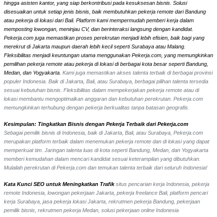
hingga asisten kantor, yang siap berkontribusi pada kesuksesan bisnis. Solusi
disesuaikan untuk setiap jenis bisnis, baik membutuhkan pekerja remote dari Bandung
atau pekerja di lokasi dari Bali. Platform kami mempermudah pemberi kerja dalam
memposting lowongan, meninjau CV, dan berinteraksi langsung dengan kandidat.
Pekerja.com juga memastikan proses perekrutan menjadi lebih efisien, baik bagi yang
merekrut di Jakarta maupun daerah lebih kecil seperti Surabaya atau Malang.
Fleksibilitas menjadi keuntungan utama menggunakan Pekerja.com, yang memungkinkan
pemilihan pekerja remote atau pekerja di lokasi di berbagai kota besar seperti Bandung,
Medan, dan Yogyakarta.
Kami juga memastikan akses talenta terbaik di berbagai provinsi
populer Indonesia. Baik di Jakarta, Bali, atau Surabaya, berbagai pilihan talenta tersedia
sesuai kebutuhan bisnis. Fleksibilitas dalam mempekerjakan pekerja remote atau di
lokasi membantu mengoptimalkan anggaran dan kebutuhan perekrutan. Pekerja.com
memungkinkan terhubung dengan pekerja berkualitas tanpa batasan geografis.
Kesimpulan: Tingkatkan Bisnis dengan Pekerja Terbaik dari Pekerja.com
Sebagai pemilik bisnis di Indonesia, baik di Jakarta, Bali, atau Surabaya, Pekerja.com
merupakan platform terbaik dalam menemukan pekerja remote dan di lokasi yang dapat
memperkuat tim. Jaringan talenta luas di kota seperti Bandung, Medan, dan Yogyakarta
memberi kemudahan dalam mencari kandidat sesuai keterampilan yang dibutuhkan.
Mulailah perekrutan di Pekerja.com dan temukan talenta terbaik dari seluruh Indonesia!
Kata Kunci SEO untuk Meningkatkan Trafik
situs pencarian kerja Indonesia, pekerja
remote Indonesia, lowongan pekerjaan Jakarta, pekerja freelance Bali, platform pencari
kerja Surabaya, jasa pekerja lokasi Jakarta, rekrutmen pekerja Bandung, pekerjaan
pemilik bisnis, rekrutmen pekerja Medan, solusi pekerjaan online Indonesia