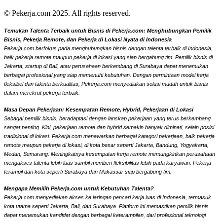
© Pekerja.com 2025. All rights reserved.
Temukan Talenta Terbaik untuk Bisnis di Pekerja.com: Menghubungkan Pemilik
Bisnis, Pekerja Remote, dan Pekerja di Lokasi Nyata di Indonesia
Pekerja.com berfokus pada menghubungkan bisnis dengan talenta terbaik di Indonesia,
baik pekerja remote maupun pekerja di lokasi yang siap bergabung tim. Pemilik bisnis di
Jakarta, startup di Bali, atau perusahaan berkembang di Surabaya dapat menemukan
berbagai profesional yang siap memenuhi kebutuhan. Dengan permintaan model kerja
fleksibel dan talenta berkualitas, Pekerja.com menyediakan solusi mudah untuk bisnis
dalam merekrut pekerja terbaik.
Masa Depan Pekerjaan: Kesempatan Remote, Hybrid, Pekerjaan di Lokasi
Sebagai pemilik bisnis, beradaptasi dengan lanskap pekerjaan yang terus berkembang
sangat penting. Kini, pekerjaan remote dan hybrid semakin banyak diminati, selain posisi
tradisional di lokasi. Pekerja.com menawarkan berbagai kategori pekerjaan, baik pekerja
remote maupun pekerja di lokasi, di kota besar seperti Jakarta, Bandung, Yogyakarta,
Medan, Semarang. Meningkatnya kesempatan kerja remote memungkinkan perusahaan
mengakses talenta lebih luas sambil memberi fleksibilitas lebih pada karyawan. Pekerja
terampil dari kota seperti Surabaya dan Makassar siap bergabung tim.
Mengapa Memilih Pekerja.com untuk Kebutuhan Talenta?
Pekerja.com menyediakan akses ke jaringan pencari kerja luas di Indonesia, termasuk
kota utama seperti Jakarta, Bali, dan Surabaya. Platform ini memastikan pemilik bisnis
dapat menemukan kandidat dengan berbagai keterampilan, dari profesional teknologi