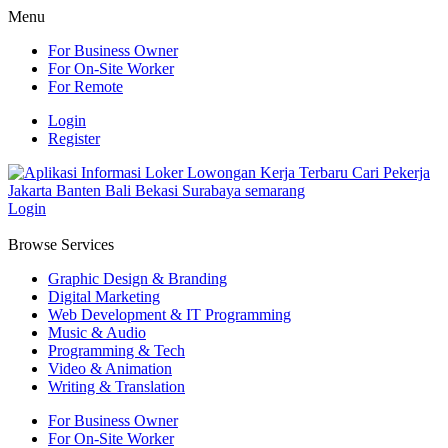
Menu
For Business Owner
For On-Site Worker
For Remote
Login
Register
Login
Browse Services
Graphic Design & Branding
Digital Marketing
Web Development & IT Programming
Music & Audio
Programming & Tech
Video & Animation
Writing & Translation
For Business Owner
For On-Site Worker