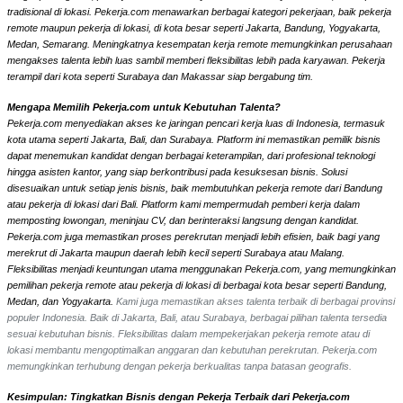
tradisional di lokasi. Pekerja.com menawarkan berbagai kategori pekerjaan, baik pekerja
remote maupun pekerja di lokasi, di kota besar seperti Jakarta, Bandung, Yogyakarta,
Medan, Semarang. Meningkatnya kesempatan kerja remote memungkinkan perusahaan
mengakses talenta lebih luas sambil memberi fleksibilitas lebih pada karyawan. Pekerja
terampil dari kota seperti Surabaya dan Makassar siap bergabung tim.
Mengapa Memilih Pekerja.com untuk Kebutuhan Talenta?
Pekerja.com menyediakan akses ke jaringan pencari kerja luas di Indonesia, termasuk
kota utama seperti Jakarta, Bali, dan Surabaya. Platform ini memastikan pemilik bisnis
dapat menemukan kandidat dengan berbagai keterampilan, dari profesional teknologi
hingga asisten kantor, yang siap berkontribusi pada kesuksesan bisnis. Solusi
disesuaikan untuk setiap jenis bisnis, baik membutuhkan pekerja remote dari Bandung
atau pekerja di lokasi dari Bali. Platform kami mempermudah pemberi kerja dalam
memposting lowongan, meninjau CV, dan berinteraksi langsung dengan kandidat.
Pekerja.com juga memastikan proses perekrutan menjadi lebih efisien, baik bagi yang
merekrut di Jakarta maupun daerah lebih kecil seperti Surabaya atau Malang.
Fleksibilitas menjadi keuntungan utama menggunakan Pekerja.com, yang memungkinkan
pemilihan pekerja remote atau pekerja di lokasi di berbagai kota besar seperti Bandung,
Medan, dan Yogyakarta.
Kami juga memastikan akses talenta terbaik di berbagai provinsi
populer Indonesia. Baik di Jakarta, Bali, atau Surabaya, berbagai pilihan talenta tersedia
sesuai kebutuhan bisnis. Fleksibilitas dalam mempekerjakan pekerja remote atau di
lokasi membantu mengoptimalkan anggaran dan kebutuhan perekrutan. Pekerja.com
memungkinkan terhubung dengan pekerja berkualitas tanpa batasan geografis.
Kesimpulan: Tingkatkan Bisnis dengan Pekerja Terbaik dari Pekerja.com