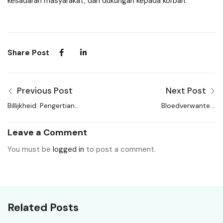
kesadaran masyarakat, dan dukungan kepada korban.
Share Post
Previous Post
Next Post
Billijkheid: Pengertian
Bloedverwanten:
dan Penerapannya
Pengertian dan Konsep
dalam Hukum
dalam Hukum
Leave a Comment
You must be
logged in
to post a comment.
Related Posts